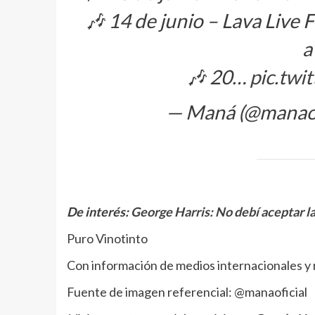
🎶 14 de junio – Lava Live
a
🎶 20…
pic.tw
— Maná (@manaof
De interés:
George Harris: No debí aceptar la
Puro Vinotinto
Con información de medios internacionales y 
Fuente de imagen referencial: @manaoficial