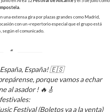
 junio en Área 12
Festival de Alicante
y el 5 de julio como
ompostela
.
en una extensa gira por plazas grandes como Madrid,
ocasión con un «repertorio especial que el grupo está
, según el comunicado.
 España, España! 🇪🇸
prepárense, porque vamos a echar
ne al asador ! 🔥🎸
festivales:
sic Festival (Boletos ya a la venta)