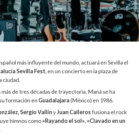
spañol más influyente del mundo, actuará en Sevilla el
alucía Sevilla Fest
, en un concierto en la plaza de
a ciudad.
n más de tres décadas de trayectoria, Maná se ha
su formación en
Guadalajara
(México) en 1986.
onzález,
Sergio Vallín
y
Juan Calleros
fusiona el rock
ncluye himnos como
«Rayando el sol»
,
«Clavado en un
.