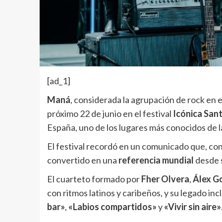
[ad_1]
Maná
, considerada la agrupación de rock en e
próximo 22 de junio en el festival
Icónica Sant
España, uno de los lugares más conocidos de l
El festival recordó en un comunicado que, co
convertido en una
referencia mundial
desde 
El cuarteto formado por
Fher Olvera
,
Álex G
con ritmos latinos y caribeños, y su legado i
bar»
,
«Labios compartidos»
y
«Vivir sin aire»