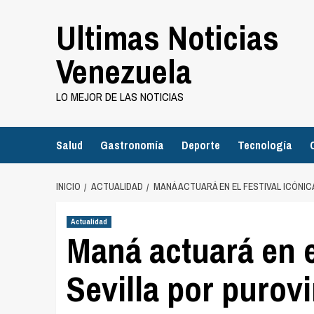
Saltar
Ultimas Noticias
al
contenido
Venezuela
LO MEJOR DE LAS NOTICIAS
Salud
Gastronomía
Deporte
Tecnología
INICIO
ACTUALIDAD
MANÁ ACTUARÁ EN EL FESTIVAL ICÓNIC
Actualidad
Maná actuará en el
Sevilla por purov