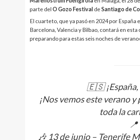
Marenostrum Fuengirola
en Málaga, el 28 de
parte del
O Gozo Festival
de
Santiago de C
El cuarteto, que ya pasó en 2024 por España 
Barcelona, Valencia y Bilbao, contará en esta 
preparando para estas seis noches de verano»
🇪🇸 ¡España,
¡Nos vemos este verano y 
toda la car
📍 
🎶 13 de junio – Tenerife Mu