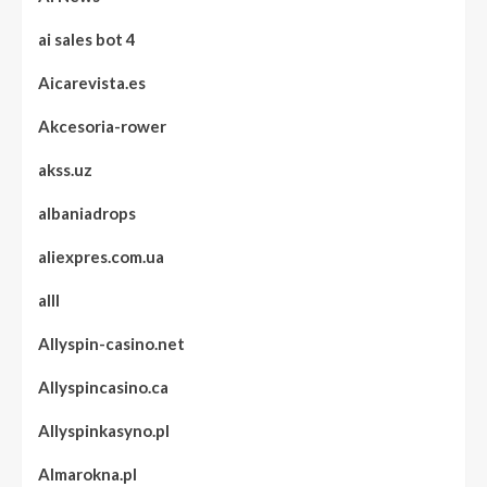
ai sales bot 4
Aicarevista.es
Akcesoria-rower
akss.uz
albaniadrops
aliexpres.com.ua
alll
Allyspin-casino.net
Allyspincasino.ca
Allyspinkasyno.pl
Almarokna.pl