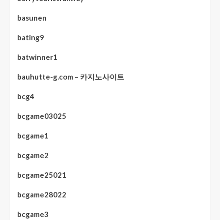
basunen
bating9
batwinner1
bauhutte-g.com – 카지노사이트
bcg4
bcgame03025
bcgame1
bcgame2
bcgame25021
bcgame28022
bcgame3