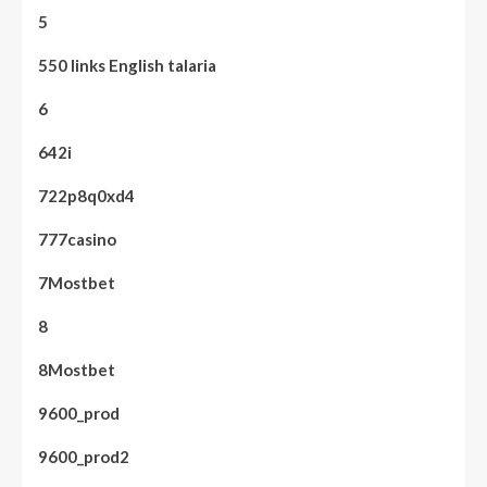
5
550 links English talaria
6
642i
722p8q0xd4
777casino
7Mostbet
8
8Mostbet
9600_prod
9600_prod2