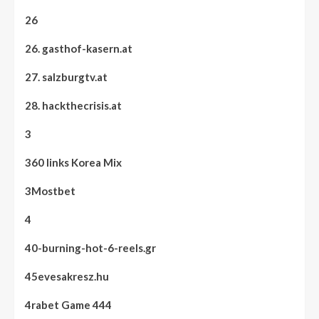
26
26. gasthof-kasern.at
27. salzburgtv.at
28. hackthecrisis.at
3
360 links Korea Mix
3Mostbet
4
40-burning-hot-6-reels.gr
45evesakresz.hu
4rabet Game 444