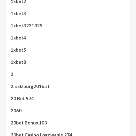
1xbet2
1xbet3
1xbet3231025
1xbet4
1xbet5
1xbet8
2
2. salzburg2016.at
20 Bet 974
2060
20bet Bonus 103
20bet Casino Logowanie 274