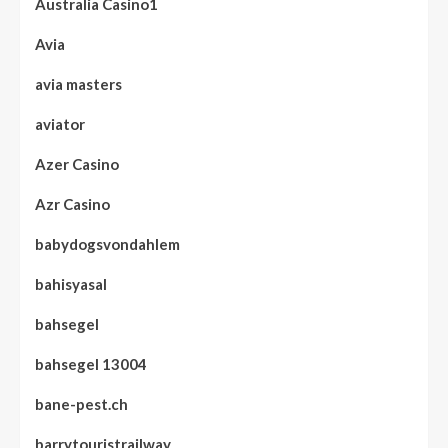
Australia Casino1
Avia
avia masters
aviator
Azer Casino
Azr Casino
babydogsvondahlem
bahisyasal
bahsegel
bahsegel 13004
bane-pest.ch
barrytouristrailway