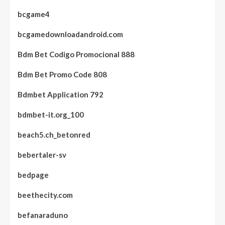
bcgame4
bcgamedownloadandroid.com
Bdm Bet Codigo Promocional 888
Bdm Bet Promo Code 808
Bdmbet Application 792
bdmbet-it.org_100
beach5.ch_betonred
bebertaler-sv
bedpage
beethecity.com
befanaraduno