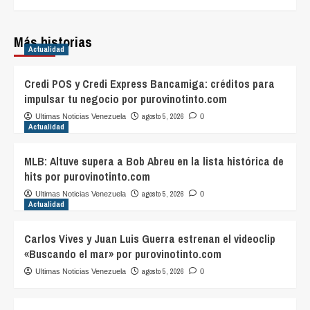
Más historias
Actualidad
Credi POS y Credi Express Bancamiga: créditos para
impulsar tu negocio por purovinotinto.com
agosto 5, 2026
Ultimas Noticias Venezuela
0
Actualidad
MLB: Altuve supera a Bob Abreu en la lista histórica de
hits por purovinotinto.com
agosto 5, 2026
Ultimas Noticias Venezuela
0
Actualidad
Carlos Vives y Juan Luis Guerra estrenan el videoclip
«Buscando el mar» por purovinotinto.com
agosto 5, 2026
Ultimas Noticias Venezuela
0