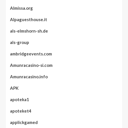
Almissa.org
Alpaguesthouse.it
als-elmshorn-sh.de
als-group
ambridgeevents.com
Amunracasino-si.com
Amunracasino.info
APK
apoteka1
apoteket4
applickgamed