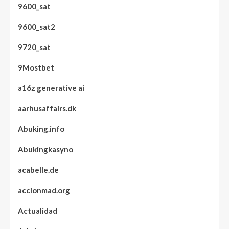
9600_sat
9600_sat2
9720_sat
9Mostbet
a16z generative ai
aarhusaffairs.dk
Abuking.info
Abukingkasyno
acabelle.de
accionmad.org
Actualidad