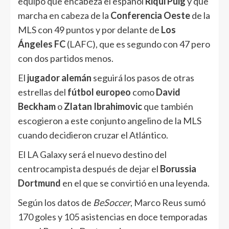
equipo que encabeza el español
Riqui Puig
y que
marcha en cabeza de la
Conferencia Oeste
de la
MLS con 49 puntos y por delante de
Los
Ángeles FC
(LAFC), que es segundo con 47 pero
con dos partidos menos.
El
jugador alemán
seguirá los pasos de otras
estrellas del
fútbol europeo
como
David
Beckham
o
Zlatan Ibrahimovic
que también
escogieron a este conjunto angelino de la MLS
cuando decidieron cruzar el Atlántico.
El LA Galaxy será el nuevo destino del
centrocampista después de dejar el
Borussia
Dortmund
en el que se convirtió en una leyenda.
Según los datos de
BeSoccer
, Marco Reus sumó
170 goles y 105 asistencias en doce temporadas