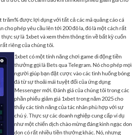
trăm% được lợi dụng với tất cả các mã quảng cáo cá
n cho phép yêu cầu lên tới 200 đô la, đó là một cách rất
ỏi thực sự là 1xbet và xem thêm thông tin về bất kỳ cuốn
rất riêng của chúng tôi.
1xbet có một tính năng chơi game di động tiền
thưởng gọi là Bets qua Telegram. Nó cho phép mọi
người giúp bạn đặt cược vào các tình huống bóng
đá từ sự thoải mái tuyệt đối của ứng dụng
Messenger mới. Đánh giá của chúng tôi trong các
phần phiếu giảm giá 1xbet trong năm 2025 cho
thấy các tính năng của tác nhân phù hợp với sự
chú ý. Thực sự các doanh nghiệp cung cấp ví dụ
như một chiến dịch chào mừng đáng kinh ngạc don
don có rất nhiều tiền thưởng khác. Nó, nhưng