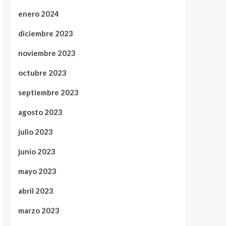
enero 2024
diciembre 2023
noviembre 2023
octubre 2023
septiembre 2023
agosto 2023
julio 2023
junio 2023
mayo 2023
abril 2023
marzo 2023