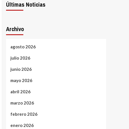
Últimas Noticias
Archivo
agosto 2026
julio 2026
junio 2026
mayo 2026
abril 2026
marzo 2026
febrero 2026
enero 2026