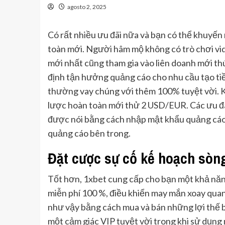
agosto 2, 2025
Có rất nhiều ưu đãi nữa và bạn có thể khuyến
toàn mới. Người hâm mộ không có trò chơi vi
mới nhất cũng tham gia vào liên doanh mới th
định tận hưởng quảng cáo cho nhu cầu tạo tiề
thường vay chúng với thêm 100% tuyệt vời.
K
lược hoàn toàn mới thử 2 USD/EUR. Các ưu đãi
được nói bằng cách nhập mật khẩu quảng cáo
quảng cáo bên trong.
Đặt cược sự cố kế hoạch sòng
Tốt hơn, 1xbet cung cấp cho bạn một khả nă
miễn phí 100 %, điều khiển may mắn xoay qu
như vậy bằng cách mua và bán những lợi thế
một cảm giác VIP tuyệt vời trong khi sử dụn