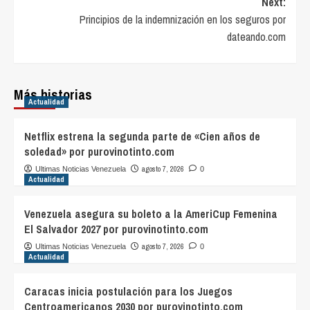
Next:
Principios de la indemnización en los seguros por
dateando.com
Más historias
Actualidad
Netflix estrena la segunda parte de «Cien años de
soledad» por purovinotinto.com
agosto 7, 2026
Ultimas Noticias Venezuela
0
Actualidad
Venezuela asegura su boleto a la AmeriCup Femenina
El Salvador 2027 por purovinotinto.com
agosto 7, 2026
Ultimas Noticias Venezuela
0
Actualidad
Caracas inicia postulación para los Juegos
Centroamericanos 2030 por purovinotinto.com