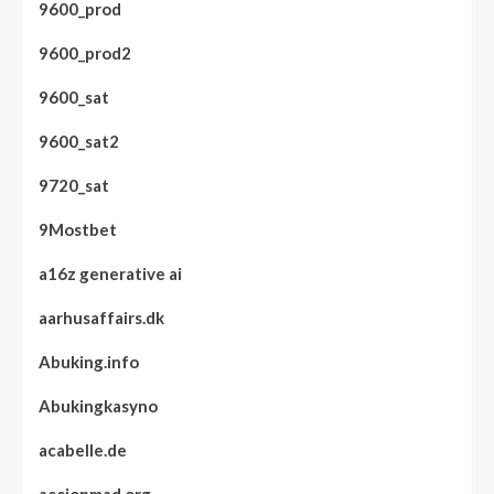
9600_prod
9600_prod2
9600_sat
9600_sat2
9720_sat
9Mostbet
a16z generative ai
aarhusaffairs.dk
Abuking.info
Abukingkasyno
acabelle.de