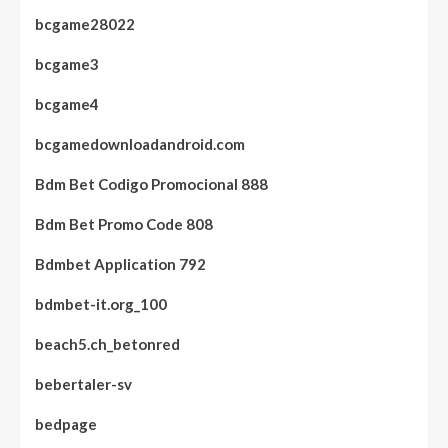
bcgame28022
bcgame3
bcgame4
bcgamedownloadandroid.com
Bdm Bet Codigo Promocional 888
Bdm Bet Promo Code 808
Bdmbet Application 792
bdmbet-it.org_100
beach5.ch_betonred
bebertaler-sv
bedpage