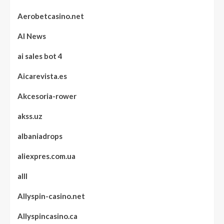
Aerobetcasino.net
AI News
ai sales bot 4
Aicarevista.es
Akcesoria-rower
akss.uz
albaniadrops
aliexpres.com.ua
alll
Allyspin-casino.net
Allyspincasino.ca