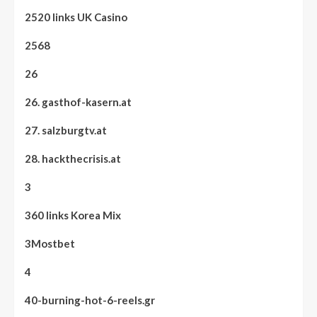
2520 links UK Casino
2568
26
26. gasthof-kasern.at
27. salzburgtv.at
28. hackthecrisis.at
3
360 links Korea Mix
3Mostbet
4
40-burning-hot-6-reels.gr