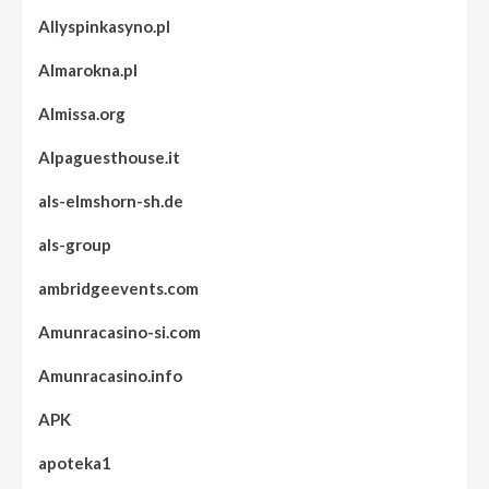
Allyspinkasyno.pl
Almarokna.pl
Almissa.org
Alpaguesthouse.it
als-elmshorn-sh.de
als-group
ambridgeevents.com
Amunracasino-si.com
Amunracasino.info
APK
apoteka1