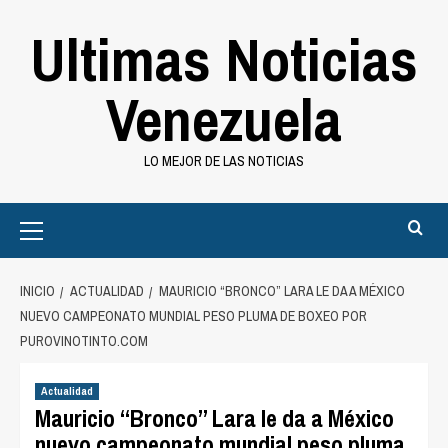
Saltar
Ultimas Noticias
al
contenido
Venezuela
LO MEJOR DE LAS NOTICIAS
Primary
Menu
INICIO
ACTUALIDAD
MAURICIO “BRONCO” LARA LE DA A MÉXICO
NUEVO CAMPEONATO MUNDIAL PESO PLUMA DE BOXEO POR
PUROVINOTINTO.COM
Actualidad
Mauricio “Bronco” Lara le da a México
nuevo campeonato mundial peso pluma