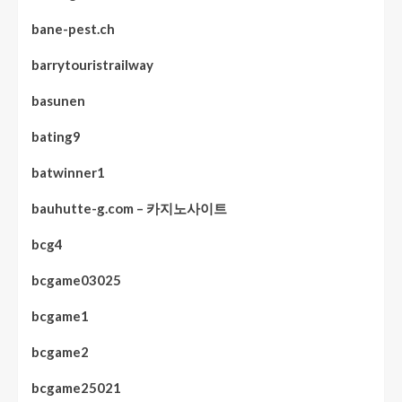
bane-pest.ch
barrytouristrailway
basunen
bating9
batwinner1
bauhutte-g.com – 카지노사이트
bcg4
bcgame03025
bcgame1
bcgame2
bcgame25021