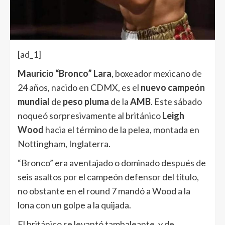
[ad_1]
Mauricio “Bronco” Lara
, boxeador mexicano de
24 años, nacido en CDMX, es el
nuevo campeón
mundial
de
peso pluma
de la
AMB
.
Este sábado
noqueó sorpresivamente al británico
Leigh
Wood
hacia el término de la pelea, montada en
Nottingham, Inglaterra.
“Bronco” era aventajado o dominado después de
seis asaltos por el campeón defensor del título,
no obstante en el round 7 mandó a Wood a la
lona con un golpe a la quijada.
El británico se levantó tambaleante, y de