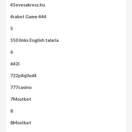
45evesakresz.hu
4rabet Game 444
5
550 links English talaria
6
642i
722p8q0xd4
777casino
7Mostbet
8
8Mostbet