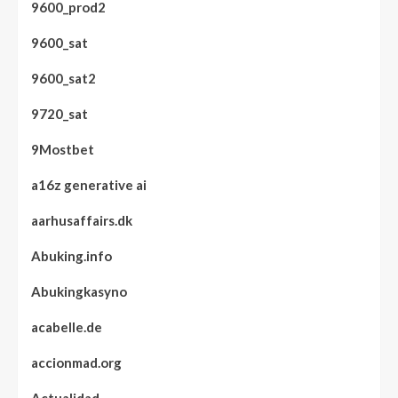
9600_prod2
9600_sat
9600_sat2
9720_sat
9Mostbet
a16z generative ai
aarhusaffairs.dk
Abuking.info
Abukingkasyno
acabelle.de
accionmad.org