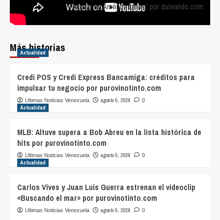
Trabajar en América Latina’ por dateando.com
Más historias
Actualidad
Credi POS y Credi Express Bancamiga: créditos para
impulsar tu negocio por purovinotinto.com
agosto 5, 2026
Ultimas Noticias Venezuela
0
Actualidad
MLB: Altuve supera a Bob Abreu en la lista histórica de
hits por purovinotinto.com
agosto 5, 2026
Ultimas Noticias Venezuela
0
Actualidad
Carlos Vives y Juan Luis Guerra estrenan el videoclip
«Buscando el mar» por purovinotinto.com
agosto 5, 2026
Ultimas Noticias Venezuela
0