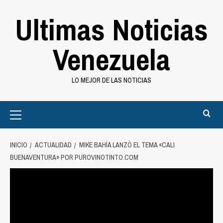
Saltar
Ultimas Noticias
al
contenido
Venezuela
LO MEJOR DE LAS NOTICIAS
Primary
Menu
INICIO
ACTUALIDAD
MIKE BAHÍA LANZÓ EL TEMA «CALI
BUENAVENTURA» POR PUROVINOTINTO.COM
Actualidad
Mike Bahía lanzó el tema «Cali
Buenaventura» por purovinotinto.com