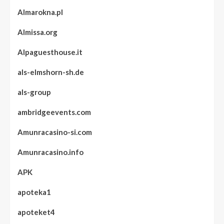
Almarokna.pl
Almissa.org
Alpaguesthouse.it
als-elmshorn-sh.de
als-group
ambridgeevents.com
Amunracasino-si.com
Amunracasino.info
APK
apoteka1
apoteket4