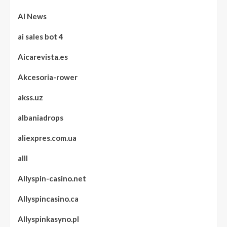
AI News
ai sales bot 4
Aicarevista.es
Akcesoria-rower
akss.uz
albaniadrops
aliexpres.com.ua
alll
Allyspin-casino.net
Allyspincasino.ca
Allyspinkasyno.pl