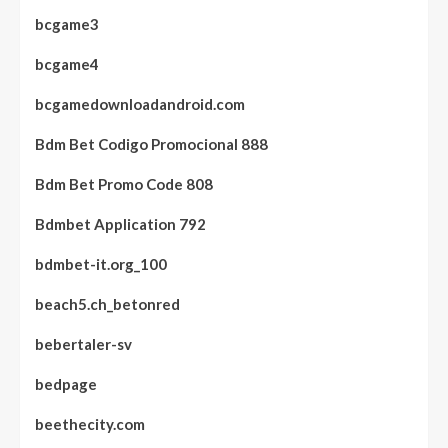
bcgame3
bcgame4
bcgamedownloadandroid.com
Bdm Bet Codigo Promocional 888
Bdm Bet Promo Code 808
Bdmbet Application 792
bdmbet-it.org_100
beach5.ch_betonred
bebertaler-sv
bedpage
beethecity.com