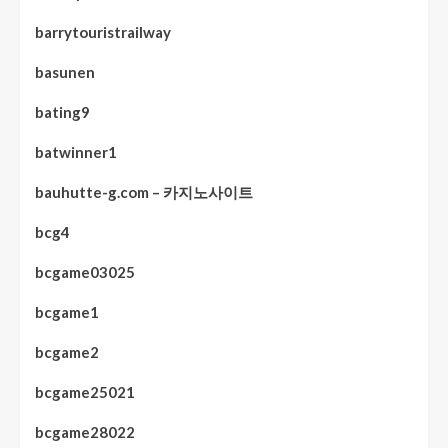
barrytouristrailway
basunen
bating9
batwinner1
bauhutte-g.com – 카지노사이트
bcg4
bcgame03025
bcgame1
bcgame2
bcgame25021
bcgame28022