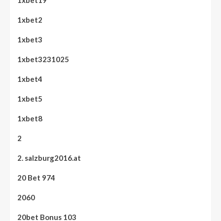
1xbet19
1xbet2
1xbet3
1xbet3231025
1xbet4
1xbet5
1xbet8
2
2. salzburg2016.at
20 Bet 974
2060
20bet Bonus 103