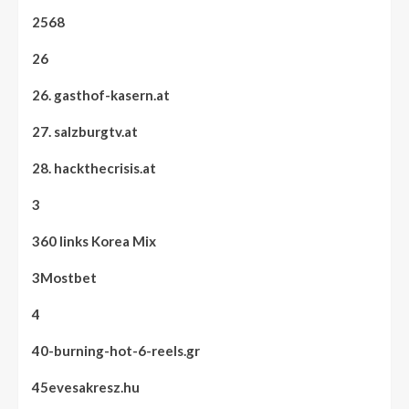
2568
26
26. gasthof-kasern.at
27. salzburgtv.at
28. hackthecrisis.at
3
360 links Korea Mix
3Mostbet
4
40-burning-hot-6-reels.gr
45evesakresz.hu