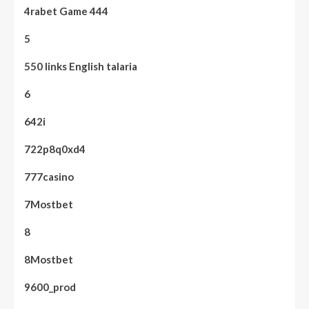
4rabet Game 444
5
550 links English talaria
6
642i
722p8q0xd4
777casino
7Mostbet
8
8Mostbet
9600_prod