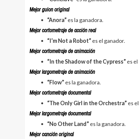
Mejor guion original
“Anora”
es la ganadora.
Mejor cortometraje de acción real
“I’m Not a Robot”
es el ganador.
Mejor cortometraje de animación
“In the Shadow of the Cypress”
es el
Mejor largometraje de animación
“Flow”
es la ganadora.
Mejor cortometraje documental
“The Only Girl in the Orchestra”
es el
Mejor largometraje documental
“No Other Land”
es la ganadora.
Mejor canción original