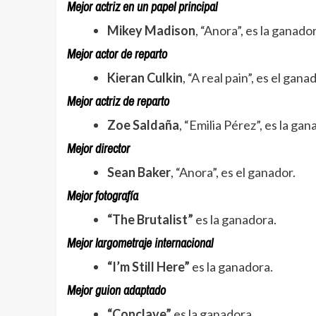
Mejor actriz en un papel principal
Mikey Madison
, “Anora”, es la ganado
Mejor actor de reparto
Kieran Culkin
, “A real pain”, es el gana
Mejor actriz de reparto
Zoe Saldaña
, “Emilia Pérez”, es la gan
Mejor director
Sean Baker
, “Anora”, es el ganador.
Mejor fotografía
“The Brutalist”
es la ganadora.
Mejor largometraje internacional
“I’m Still Here”
es la ganadora.
Mejor guion adaptado
“Conclave”
es la ganadora.