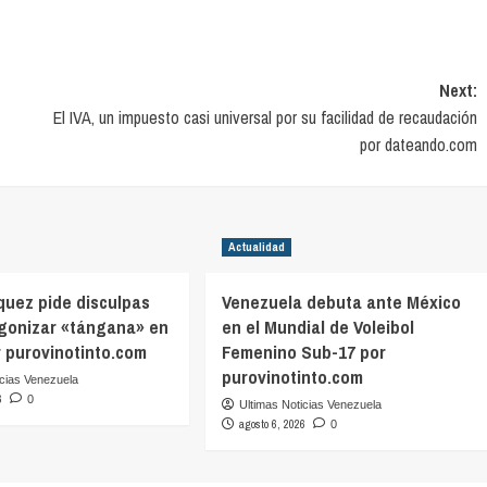
Next:
El IVA, un impuesto casi universal por su facilidad de recaudación
por dateando.com
Actualidad
quez pide disculpas
Venezuela debuta ante México
agonizar «tángana» en
en el Mundial de Voleibol
r purovinotinto.com
Femenino Sub-17 por
purovinotinto.com
icias Venezuela
6
0
Ultimas Noticias Venezuela
agosto 6, 2026
0