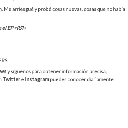
. Me arriesgué y probé cosas nuevas, cosas que no había
n el EP «RЯ»
ERS
ews
y síguenos para obtener información precisa,
en
Twitter
e
Instagram
puedes conocer diariamente