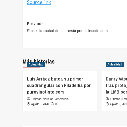
Source link
Post
Previous:
Shiraz, la ciudad de la poesía por dateando.com
navigation
Más historias
Actualidad
Actualidad
Luis Arráez batea su primer
Danry Vás
cuadrangular con Filadelfia por
tras prot
purovinotinto.com
la LMB po
Ultimas Noticias Venezuela
Ultimas Not
agosto 6, 2026
agosto 6, 202
0