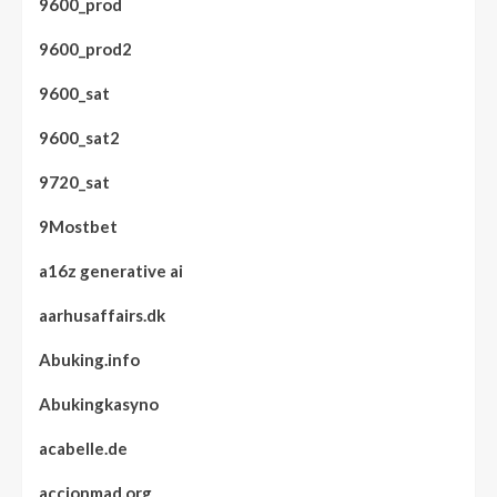
9600_prod
9600_prod2
9600_sat
9600_sat2
9720_sat
9Mostbet
a16z generative ai
aarhusaffairs.dk
Abuking.info
Abukingkasyno
acabelle.de
accionmad.org