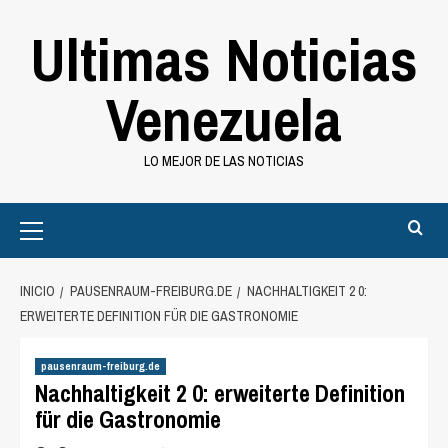
Saltar
Ultimas Noticias
al
contenido
Venezuela
LO MEJOR DE LAS NOTICIAS
Primary
Menu
INICIO
PAUSENRAUM-FREIBURG.DE
NACHHALTIGKEIT 2 0:
ERWEITERTE DEFINITION FÜR DIE GASTRONOMIE
pausenraum-freiburg.de
Nachhaltigkeit 2 0: erweiterte Definition
für die Gastronomie