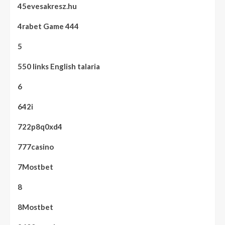
45evesakresz.hu
4rabet Game 444
5
550 links English talaria
6
642i
722p8q0xd4
777casino
7Mostbet
8
8Mostbet