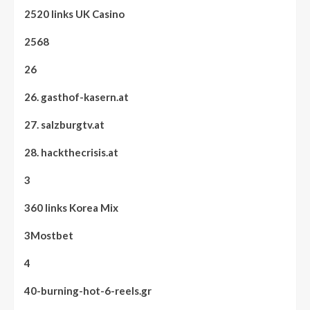
2520 links UK Casino
2568
26
26. gasthof-kasern.at
27. salzburgtv.at
28. hackthecrisis.at
3
360 links Korea Mix
3Mostbet
4
40-burning-hot-6-reels.gr