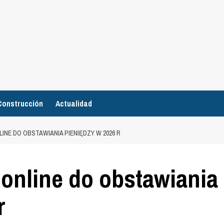
Construcción
Actualidad
INE DO OBSTAWIANIA PIENIĘDZY W 2026 R
online do obstawiania
r