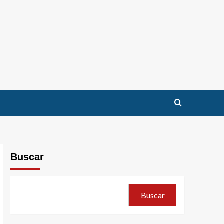
Buscar
Buscar