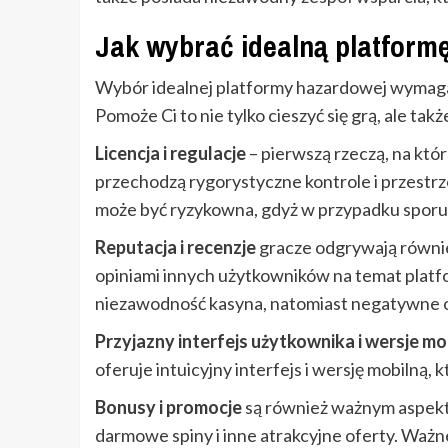
Jak wybrać idealną platform
Wybór idealnej platformy hazardowej wymaga 
Pomoże Ci to nie tylko cieszyć się grą, ale t
Licencja i regulacje
– pierwszą rzeczą, na kt
przechodzą rygorystyczne kontrole i przestrze
może być ryzykowna, gdyż w przypadku sporu 
Reputacja i recenzje
gracze odgrywają równie 
opiniami innych użytkowników na temat platf
niezawodność kasyna, natomiast negatywne 
Przyjazny interfejs użytkownika i wersje mo
oferuje intuicyjny interfejs i wersję mobilną,
Bonusy i promocje
są również ważnym aspekte
darmowe spiny i inne atrakcyjne oferty. Waż