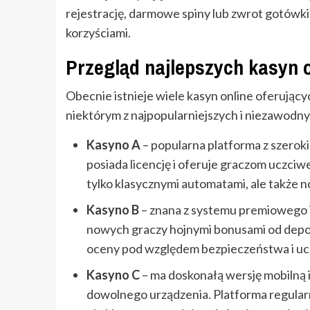
rejestrację, darmowe spiny lub zwrot gotówki
korzyściami.
Przegląd najlepszych kasyn o
Obecnie istnieje wiele kasyn online oferujący
niektórym z najpopularniejszych i niezawodny
Kasyno A
– popularna platforma z szerok
posiada licencję i oferuje graczom uczciw
tylko klasycznymi automatami, ale także
Kasyno B
– znana z systemu premiowego i
nowych graczy hojnymi bonusami od depo
oceny pod względem bezpieczeństwa i ucz
Kasyno C
– ma doskonałą wersję mobilną 
dowolnego urządzenia. Platforma regularni