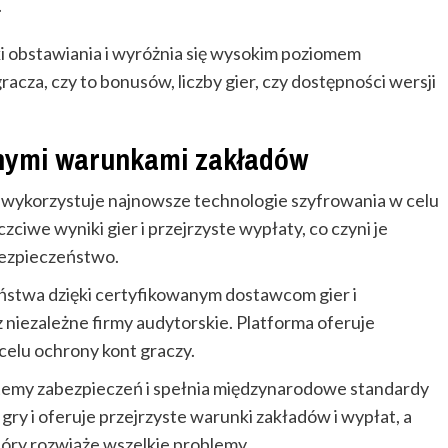
.
i obstawiania i wyróżnia się wysokim poziomem
acza, czy to bonusów, liczby gier, czy dostępności wersji
znymi warunkami zakładów
 wykorzystuje najnowsze technologie szyfrowania w celu
iwe wyniki gier i przejrzyste wypłaty, co czyni je
bezpieczeństwo.
ństwa dzięki certyfikowanym dostawcom gier i
iezależne firmy audytorskie. Platforma oferuje
elu ochrony kont graczy.
emy zabezpieczeń i spełnia międzynarodowe standardy
y i oferuje przejrzyste warunki zakładów i wypłat, a
tóry rozwiąże wszelkie problemy.