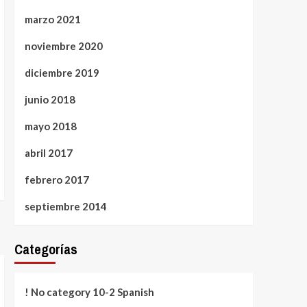
marzo 2021
noviembre 2020
diciembre 2019
junio 2018
mayo 2018
abril 2017
febrero 2017
septiembre 2014
Categorías
! No category 10-2 Spanish