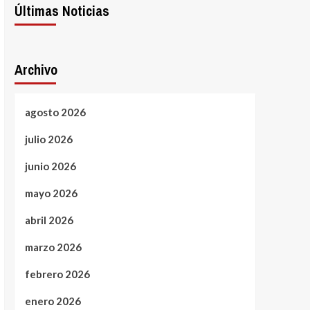
Últimas Noticias
Archivo
agosto 2026
julio 2026
junio 2026
mayo 2026
abril 2026
marzo 2026
febrero 2026
enero 2026