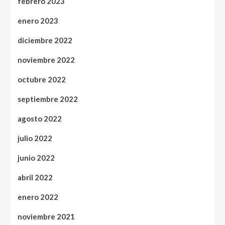
febrero 2023
enero 2023
diciembre 2022
noviembre 2022
octubre 2022
septiembre 2022
agosto 2022
julio 2022
junio 2022
abril 2022
enero 2022
noviembre 2021