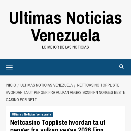
Saltar
Ultimas Noticias
al
contenido
Venezuela
LO MEJOR DE LAS NOTICIAS
Primary
Menu
INICIO
ULTIMAS NOTICIAS VENEZUELA
NETTCASINO TOPPLISTE
HVORDAN TA UT PENGER FRA VULKAN VEGAS 2026 FINN NORGES BESTE
CASINO FOR NETT
Ultimas Noticias Venezuela
Nettcasino Toppliste hvordan ta ut
penger fra vulkan vegas 2026 Finn