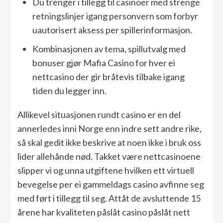
Du trenger i tillegg til casinoer med strenge
retningslinjer igang personvern som forbyr
uautorisert aksess per spillerinformasjon.
Kombinasjonen av tema, spillutvalg med
bonuser gjør Mafia Casino for hver ei
nettcasino der gir bråtevis tilbake igang
tiden du legger inn.
Allikevel situasjonen rundt casino er en del
annerledes inni Norge enn indre sett andre rike,
så skal gedit ikke beskrive at noen ikke i bruk oss
lider allehånde nød. Takket være nettcasinoene
slipper vi og unna utgiftene hvilken ett virtuell
bevegelse per ei gammeldags casino avfinne seg
med ført i tillegg til seg. Attåt de avsluttende 15
årene har kvaliteten påslåt casino påslåt nett