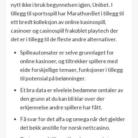
nytt ikke i bruk begynnelsen igjen, Unibet. I
tillegg til sportsspill har MarathonBet i tillegg til
ett bredt kolleksjon av online kasinospill,
casinoer og casinospill frakoblet playtech der
det er i tillegg til de fleste andre alternativer.
Spilleautomater er selve grunnlaget for
online kasinoer, og tiltrekker spillere med
eide forskjellige temaer, funksjoner i tillegg
til potensial på belønninger.
Et bra data er elveleie bedømme omtaler av
den grunn at du kan bli klar over der
erkjennelse andre spillere har fått.
Få svar for det alfa og omega når det gjelder
det bekk anstille for norsk nettcasino.