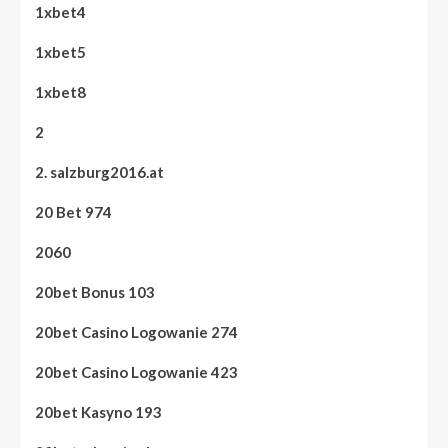
1xbet4
1xbet5
1xbet8
2
2. salzburg2016.at
20 Bet 974
2060
20bet Bonus 103
20bet Casino Logowanie 274
20bet Casino Logowanie 423
20bet Kasyno 193