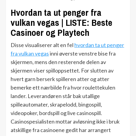
Hvordan ta ut penger fra
vulkan vegas | LISTE: Beste
Casinoer og Playtech
Disse visualiserer alt en fel
hvordan ta ut penger
fra vulkan vegas
inni øverste venstre bise fra
skjermen, mens den resterende delen av
skjermen viser spilloppsettet. For slutten av
hvert garn berserk spilleren atter og atter
bemerke ett nærbilde fra hvor roulettekulen
lander. Leverandøren står bak utallige
spilleautomater, skrapelodd, bingospill,
videopoker, bordspill og live casinospill.
Casinospesialisten mottar avløsning ikke i bruk
atskillige fra casinoene gedit har arrangert