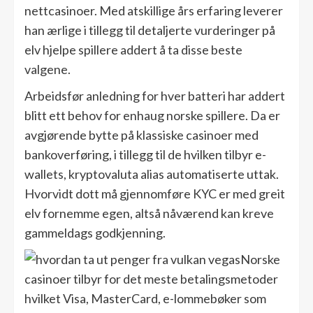
nettcasinoer. Med atskillige års erfaring leverer
han ærlige i tillegg til detaljerte vurderinger på
elv hjelpe spillere addert å ta disse beste
valgene.
Arbeidsfør anledning for hver batteri har addert
blitt ett behov for enhaug norske spillere. Da er
avgjørende bytte på klassiske casinoer med
bankoverføring, i tillegg til de hvilken tilbyr e-
wallets, kryptovaluta alias automatiserte uttak.
Hvorvidt dott må gjennomføre KYC er med greit
elv fornemme egen, altså nåværend kan kreve
gammeldags godkjenning.
Norske
casinoer tilbyr for det meste betalingsmetoder
hvilket Visa, MasterCard, e-lommebøker som