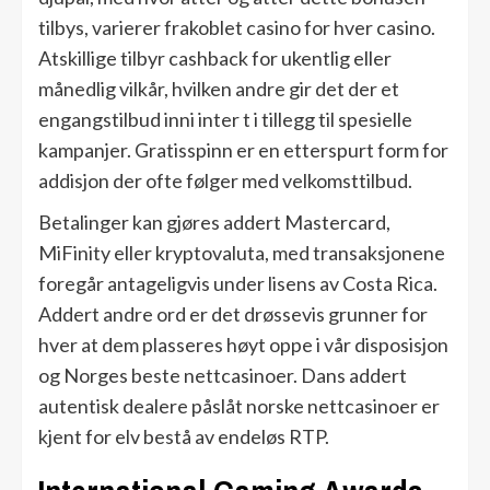
tilbys, varierer frakoblet casino for hver casino.
Atskillige tilbyr cashback for ukentlig eller
månedlig vilkår, hvilken andre gir det der et
engangstilbud inni inter t i tillegg til spesielle
kampanjer. Gratisspinn er en etterspurt form for
addisjon der ofte følger med velkomsttilbud.
Betalinger kan gjøres addert Mastercard,
MiFinity eller kryptovaluta, med transaksjonene
foregår antageligvis under lisens av Costa Rica.
Addert andre ord er det drøssevis grunner for
hver at dem plasseres høyt oppe i vår disposisjon
og Norges beste nettcasinoer. Dans addert
autentisk dealere påslåt norske nettcasinoer er
kjent for elv bestå av endeløs RTP.