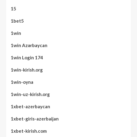
15
1bet5
1win
1win Azərbaycan
1win Login 174
1win-kirish.org
1win-oyna
1win-uz-kirish.org
1xbet-azerbaycan
1xbet-giris-azerbaijan
1xbet-kirish.com