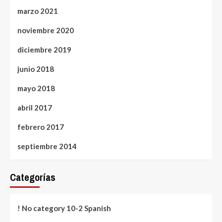
marzo 2021
noviembre 2020
diciembre 2019
junio 2018
mayo 2018
abril 2017
febrero 2017
septiembre 2014
Categorías
! No category 10-2 Spanish