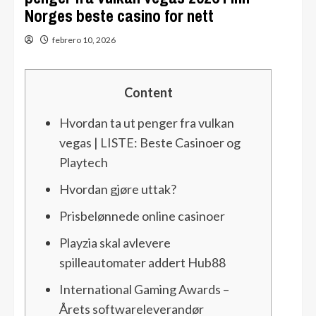
Norges beste casino for nett
febrero 10, 2026
Content
Hvordan ta ut penger fra vulkan
vegas | LISTE: Beste Casinoer og
Playtech
Hvordan gjøre uttak?
Prisbelønnede online casinoer
Playzia skal avlevere
spilleautomater addert Hub88
International Gaming Awards –
Årets softwareleverandør