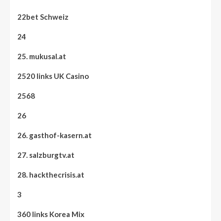
22bet Schweiz
24
25. mukusal.at
2520 links UK Casino
2568
26
26. gasthof-kasern.at
27. salzburgtv.at
28. hackthecrisis.at
3
360 links Korea Mix