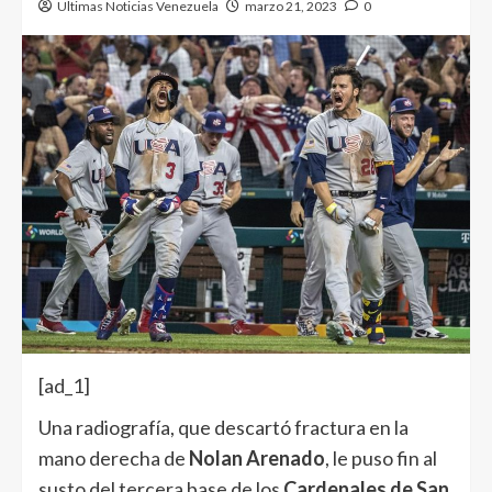
Ultimas Noticias Venezuela
marzo 21, 2023
0
[ad_1]
Una radiografía, que descartó fractura en la
mano derecha de
Nolan Arenado
, le puso fin al
susto del tercera base de los
Cardenales de San