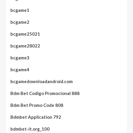
bcgame1
bcgame2
bcgame25021
bcgame28022
bcgame3
bcgame4
bcgamedownloadandroid.com
Bdm Bet Codigo Promocional 888
Bdm Bet Promo Code 808
Bdmbet Application 792
bdmbet-it.org_100