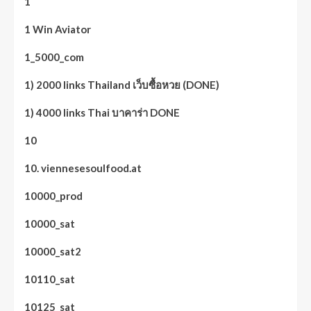
1
1 Win Aviator
1_5000_com
1) 2000 links Thailand เว็บซื้อหวย (DONE)
1) 4000 links Thai บาคาร่า DONE
10
10. viennesesoulfood.at
10000_prod
10000_sat
10000_sat2
10110_sat
10125_sat