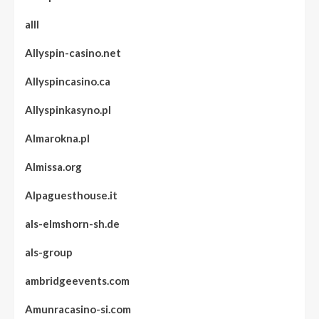
alll
Allyspin-casino.net
Allyspincasino.ca
Allyspinkasyno.pl
Almarokna.pl
Almissa.org
Alpaguesthouse.it
als-elmshorn-sh.de
als-group
ambridgeevents.com
Amunracasino-si.com