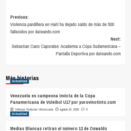
Post
Previous:
Violencia pandillera en Haití ha dejado saldo de más de 500
navigation
fallecidos por dateando.com
Next:
Sebastian Cano Caporales: Academia a Copa Sudamericana –
Pantalla Deportiva por dateando.com
Más historias
Actualidad
Venezuela es campeona invicta de la Copa
Panamericana de Voleibol U17 por purovinotinto.com
agosto 10, 2026
Ultimas Noticias Venezuela
0
Actualidad
Medias Blancas retiran el número 13 de Oswaldo