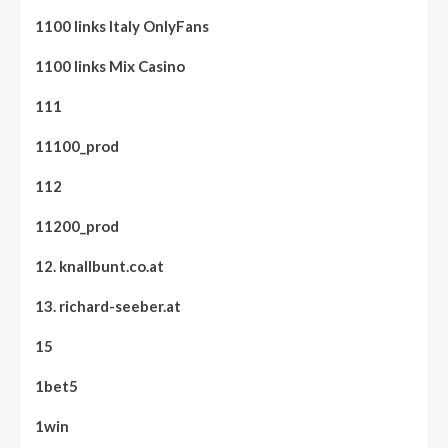
1100 links Italy OnlyFans
1100 links Mix Casino
111
11100_prod
112
11200_prod
12. knallbunt.co.at
13. richard-seeber.at
15
1bet5
1win