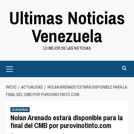
Saltar
Ultimas Noticias
al
contenido
Venezuela
LO MEJOR DE LAS NOTICIAS
Primary
Menu
INICIO
ACTUALIDAD
NOLAN ARENADO ESTARÁ DISPONIBLE PARA LA
FINAL DEL CMB POR PUROVINOTINTO.COM
Actualidad
Nolan Arenado estará disponible para la
final del CMB por purovinotinto.com