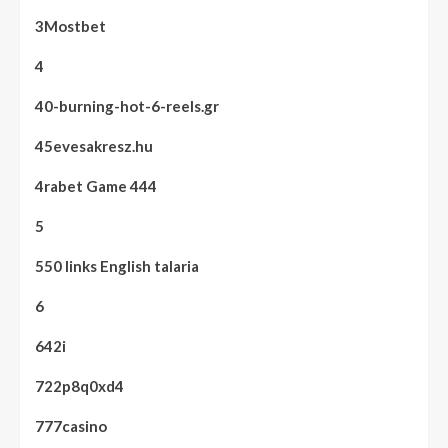
3Mostbet
4
40-burning-hot-6-reels.gr
45evesakresz.hu
4rabet Game 444
5
550 links English talaria
6
642i
722p8q0xd4
777casino