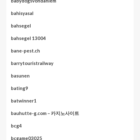
babydogsvondahlem
bahisyasal
bahsegel
bahsegel 13004
bane-pest.ch
barrytouristrailway
basunen
bating9
batwinner1
bauhutte-g.com – 카지노사이트
bcg4
bcgame03025