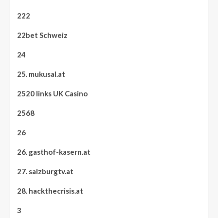
222
22bet Schweiz
24
25. mukusal.at
2520 links UK Casino
2568
26
26. gasthof-kasern.at
27. salzburgtv.at
28. hackthecrisis.at
3