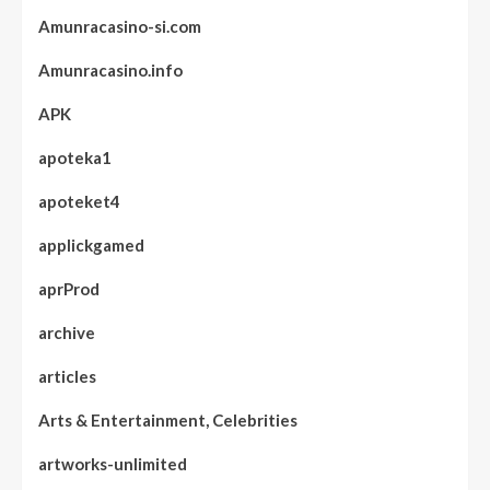
Amunracasino-si.com
Amunracasino.info
APK
apoteka1
apoteket4
applickgamed
aprProd
archive
articles
Arts & Entertainment, Celebrities
artworks-unlimited