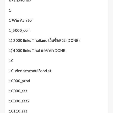
09en5a0h67
1
1 Win Aviator
1_5000_com
1) 2000 links Thailand เว็บซื้อหวย (DONE)
1) 4000 links Thai บาคาร่า DONE
10
10. viennesesoulfood.at
10000_prod
10000_sat
10000_sat2
10110_sat