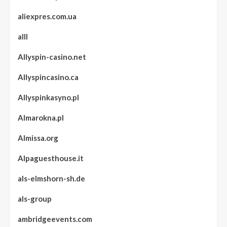
aliexpres.com.ua
alll
Allyspin-casino.net
Allyspincasino.ca
Allyspinkasyno.pl
Almarokna.pl
Almissa.org
Alpaguesthouse.it
als-elmshorn-sh.de
als-group
ambridgeevents.com