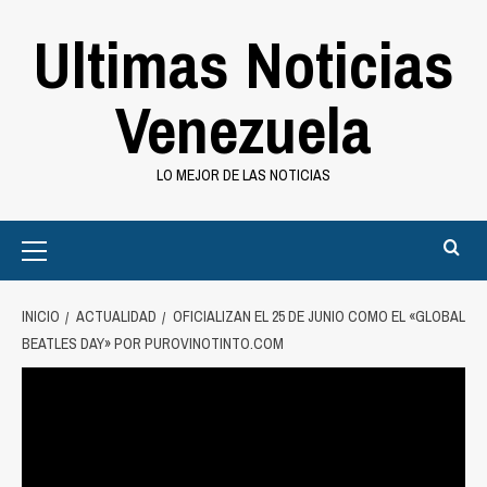
Saltar
Ultimas Noticias
al
contenido
Venezuela
LO MEJOR DE LAS NOTICIAS
Primary
Menu
INICIO
ACTUALIDAD
OFICIALIZAN EL 25 DE JUNIO COMO EL «GLOBAL
BEATLES DAY» POR PUROVINOTINTO.COM
Actualidad
Oficializan el 25 de junio como el
«Global Beatles Day» por
purovinotinto.com