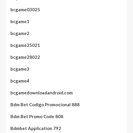
bcgame03025
bcgame1
bcgame2
bcgame25021
bcgame28022
bcgame3
bcgame4
bcgamedownloadandroid.com
Bdm Bet Codigo Promocional 888
Bdm Bet Promo Code 808
Bdmbet Application 792