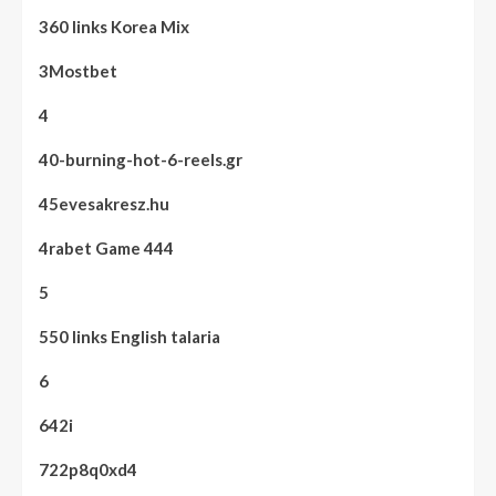
360 links Korea Mix
3Mostbet
4
40-burning-hot-6-reels.gr
45evesakresz.hu
4rabet Game 444
5
550 links English talaria
6
642i
722p8q0xd4