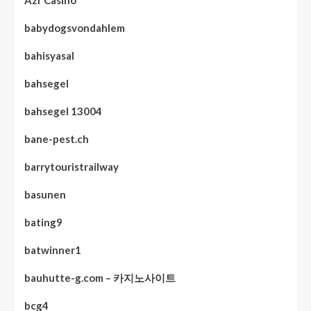
Azr Casino
babydogsvondahlem
bahisyasal
bahsegel
bahsegel 13004
bane-pest.ch
barrytouristrailway
basunen
bating9
batwinner1
bauhutte-g.com – 카지노사이트
bcg4