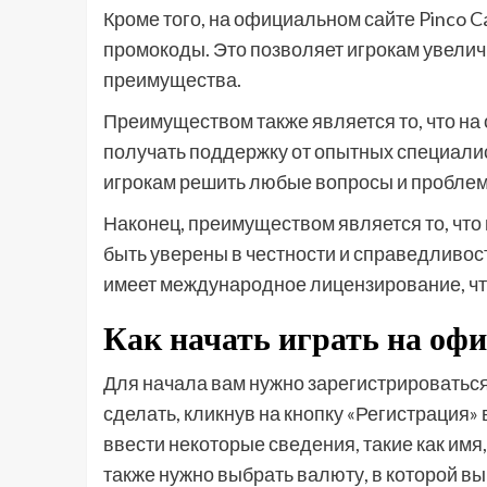
Кроме того, на официальном сайте Pinco C
промокоды. Это позволяет игрокам увелич
преимущества.
Преимуществом также является то, что на 
получать поддержку от опытных специалис
игрокам решить любые вопросы и проблем
Наконец, преимуществом является то, что 
быть уверены в честности и справедливос
имеет международное лицензирование, что
Как начать играть на офи
Для начала вам нужно зарегистрироваться
сделать, кликнув на кнопку «Регистрация»
ввести некоторые сведения, такие как имя
также нужно выбрать валюту, в которой вы 