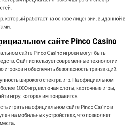
стей.
р, который работает на основе лицензии, выданной в
тами.
ициальном сайте Pinco Casino
льном сайте Pinco Casino игроки могут быть
редств. Сайт использует современные технологии
 игроков и обеспечить безопасность транзакций.
пность широкого спектра игр. На официальном
з более 1000 игр, включая слоты, карточные игры,
айти игру, которая им понравится.
ь играть на официальном сайте Pinco Casino в
упен на мобильных устройствах, что позволяет
места.