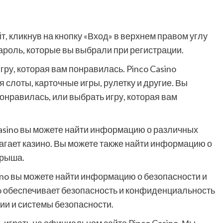
т, кликнув на кнопку «Вход» в верхнем правом углу
ароль, которые вы выбрали при регистрации.
ру, которая вам понравилась. Pinco Casino
 слоты, карточные игры, рулетку и другие. Вы
понравилась, или выбрать игру, которая вам
Casino вы можете найти информацию о различных
агает казино. Вы можете также найти информацию о
грыша.
ino вы можете найти информацию о безопасности и
o обеспечивает безопасность и конфиденциальность
ии и системы безопасности.