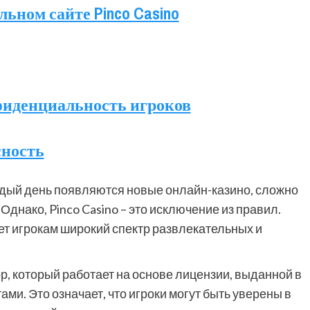
ьном сайте Pinco Casino
фиденциальность игроков
сность
ждый день появляются новые онлайн-казино, сложно
днако, Pinco Casino – это исключение из правил.
т игрокам широкий спектр развлекательных и
р, который работает на основе лицензии, выданной в
и. Это означает, что игроки могут быть уверены в