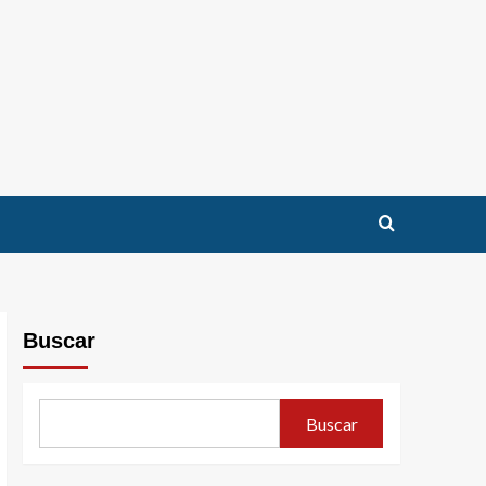
Buscar
Buscar