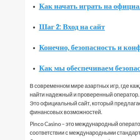
Как начать играть на официал
Шаг 2: Вход на сайт
Конечно, безопасность и кон
Как мы обеспечиваем безопа
В современном мире азартных игр, где ка
найти надежный и проверенный оператор. О
Это официальный сайт, который предлагае
финансовых возможностей.
Pinco Casino – это международный операто
соответствии с международными стандартам