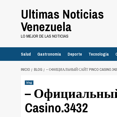
Saltar
Ultimas Noticias
al
contenido
Venezuela
LO MEJOR DE LAS NOTICIAS
Salud
Gastronomía
Deporte
Tecnología
INICIO
BLOG
– ОФИЦИАЛЬНЫЙ САЙТ PINCO CASINO.343
blog
– Официальный
Casino.3432