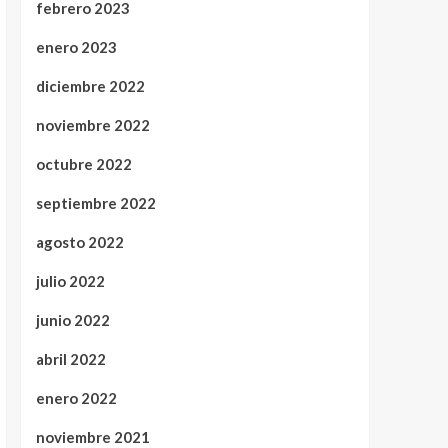
febrero 2023
enero 2023
diciembre 2022
noviembre 2022
octubre 2022
septiembre 2022
agosto 2022
julio 2022
junio 2022
abril 2022
enero 2022
noviembre 2021