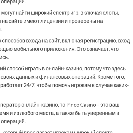
 операций.
 могут найти широкий спектр игр, включая слоты,
ры на сайте имеют лицензии и проверены на
.
о способов входа на сайт, включая регистрацию, вход
ощью мобильного приложения. Это означает, что
ись.
ий способ играть в онлайн-казино, потому что здесь
 своих данных и финансовых операций. Кроме того,
работает 24/7, чтобы помочь игрокам в случае каких-
ратор онлайн-казино, то Pinco Casino – это ваш
емя и из любого места, а также быть уверенным в
 операций.
, который предлагает игрокам широкий спектр