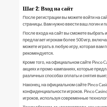
Шаг 2: Вход на сайт
После регистрации вы можете войти на сай
страницы. Вам нужно ввести ваш логин и п
После входа на сайт вы сможете выбрать иг
предлагает игрокам более 500 игр, включая
можете играть в любую игру, которая вам 
рекомендуется.
Кроме того, на официальном сайте Pinco 
акциях и промо-кампаниях, которые предл
различных способах оплаты и снятия выи
Наконец, на официальном сайте Pinco Cas
конфиденциальности игроков. Pinco Casin
игроков, используя современные технолог