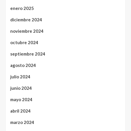
enero 2025
diciembre 2024
noviembre 2024
octubre 2024
septiembre 2024
agosto 2024
julio 2024
junio 2024
mayo 2024
abril 2024
marzo 2024