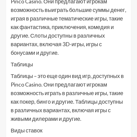
Pinco Casino. Они предлагают игрокам
возможность выиграть большие суммы денег,
играя в различные тематические игры, такие
как фантастика, приключения, комедия и
другие. Слоты доступны в различных
вариантах, включая 3D-игры, игры с
бонусами и другие.
Таблицы
Таблицы – это еще один вид игр, доступных в
Pinco Casino. Они предлагают игрокам
возможность играть в различные игры, такие
как покер, бинго и другие. Таблицы доступны
в различных вариантах, включая игры с
живыми дилерами и другие.
Виды ставок