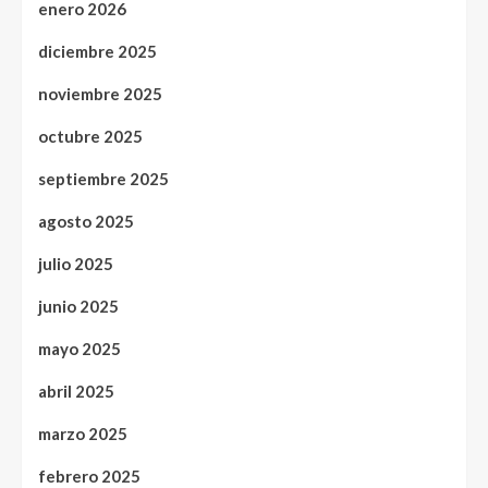
enero 2026
diciembre 2025
noviembre 2025
octubre 2025
septiembre 2025
agosto 2025
julio 2025
junio 2025
mayo 2025
abril 2025
marzo 2025
febrero 2025