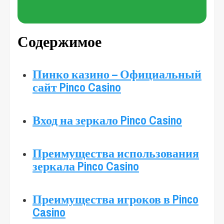
Содержимое
Пинко казино – Официальный
сайт Pinco Casino
Вход на зеркало Pinco Casino
Преимущества использования
зеркала Pinco Casino
Преимущества игроков в Pinco
Casino