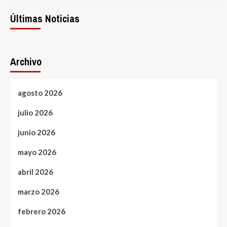
Últimas Noticias
Archivo
agosto 2026
julio 2026
junio 2026
mayo 2026
abril 2026
marzo 2026
febrero 2026