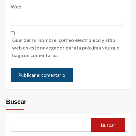
Web
Guardar mi nombre, correo electrónico y sitio
web en este navegador para la próxima vez que
haga un comentario.
Buscar
Buscar