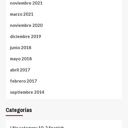
noviembre 2021
marzo 2021
noviembre 2020
diciembre 2019
junio 2018
mayo 2018
abril 2017
febrero 2017
septiembre 2014
Categorías
! No category 10-2 Spanish