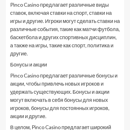
Pinco Casino предлагает различные виды
ставок, включая ставки на спорт, ставки на
игры и другие. Игроки могут сделать ставки на
различные события, такие как матчи футбола,
баскетбола и других спортивных дисциплин,
а также на игры, такие как спорт, политика и
другие.
Бонусы и акции
Pinco Casino предлагает различные бонусы и
акции, чтобы привлечь новых игроков и
удержать существующих. Бонусы и акции
могут включать в себя бонусы для новых
игроков, бонусы для постоянных игроков,
акции и другие.
В целом, Pinco Casino предлагает широкий