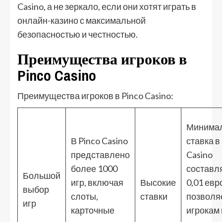
Casino, а не зеркало, если они хотят играть в
онлайн-казино с максимальной
безопасностью и честностью.
Преимущества игроков в
Pinco Casino
Преимущества игроков в Pinco Casino:
Минима
В Pinco Casino
ставка в
представлено
Casino
более 1000
составл
Большой
игр, включая
Высокие
0,01 евро
выбор
слоты,
ставки
позволя
игр
карточные
игрокам 