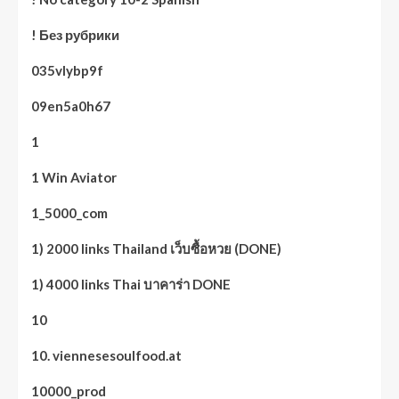
! Без рубрики
035vlybp9f
09en5a0h67
1
1 Win Aviator
1_5000_com
1) 2000 links Thailand เว็บซื้อหวย (DONE)
1) 4000 links Thai บาคาร่า DONE
10
10. viennesesoulfood.at
10000_prod