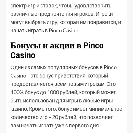
спектр игр и ставок, чтобы удовлетворить
различные предпочтения игроков. Игроки
могут выбрать игру, которая им понравится, и
начать играть в Pinco Casino.
Бонусы и акции в Pinco
Casino
Один из самых популярных бонусов в Pinco
Casino – это бонус приветствия, который
предоставляется всем новым игрокам. Это
100% бонус до 1000 рублей, который может
быть использован для игры в любые игры
казино. Кроме того, бонус имеет минимальное
количество игр – 20 рублей, что позволяет
вам начать играть уже с первого дня.