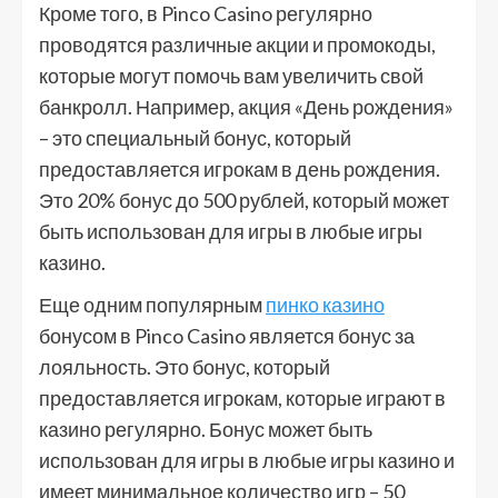
Кроме того, в Pinco Casino регулярно
проводятся различные акции и промокоды,
которые могут помочь вам увеличить свой
банкролл. Например, акция «День рождения»
– это специальный бонус, который
предоставляется игрокам в день рождения.
Это 20% бонус до 500 рублей, который может
быть использован для игры в любые игры
казино.
Еще одним популярным
пинко казино
бонусом в Pinco Casino является бонус за
лояльность. Это бонус, который
предоставляется игрокам, которые играют в
казино регулярно. Бонус может быть
использован для игры в любые игры казино и
имеет минимальное количество игр – 50