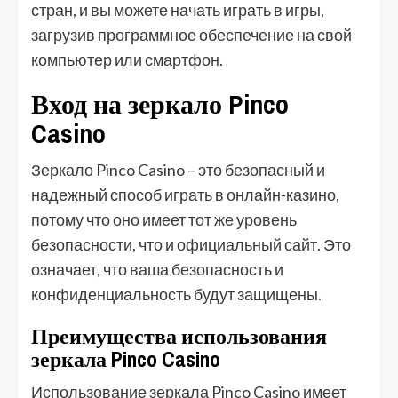
стран, и вы можете начать играть в игры,
загрузив программное обеспечение на свой
компьютер или смартфон.
Вход на зеркало Pinco
Casino
Зеркало Pinco Casino – это безопасный и
надежный способ играть в онлайн-казино,
потому что оно имеет тот же уровень
безопасности, что и официальный сайт. Это
означает, что ваша безопасность и
конфиденциальность будут защищены.
Преимущества использования
зеркала Pinco Casino
Использование зеркала Pinco Casino имеет