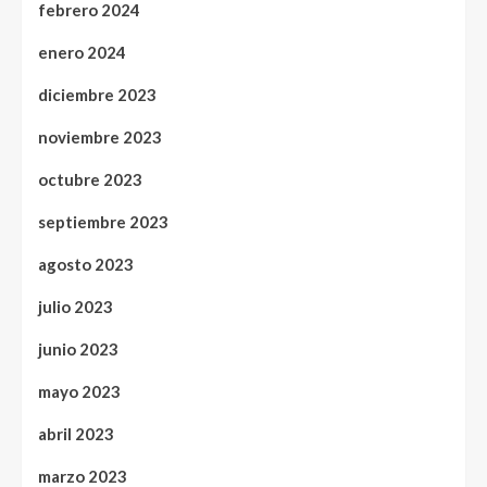
febrero 2024
enero 2024
diciembre 2023
noviembre 2023
octubre 2023
septiembre 2023
agosto 2023
julio 2023
junio 2023
mayo 2023
abril 2023
marzo 2023