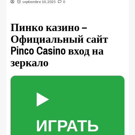
septiembre 10, 2025
0
Пинко казино –
Официальный сайт
Pinco Casino вход на
зеркало
▶️
ИГРАТЬ