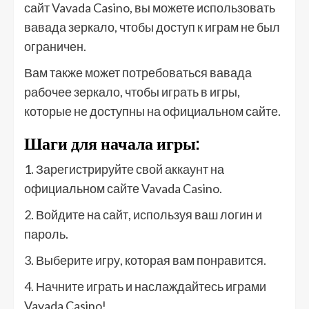
сайт Vavada Casino, вы можете использовать
вавада зеркало, чтобы доступ к играм не был
ограничен.
Вам также может потребоваться вавада
рабочее зеркало, чтобы играть в игры,
которые не доступны на официальном сайте.
Шаги для начала игры:
1. Зарегистрируйте свой аккаунт на
официальном сайте Vavada Casino.
2. Войдите на сайт, используя ваш логин и
пароль.
3. Выберите игру, которая вам понравится.
4. Начните играть и наслаждайтесь играми
Vavada Casino!