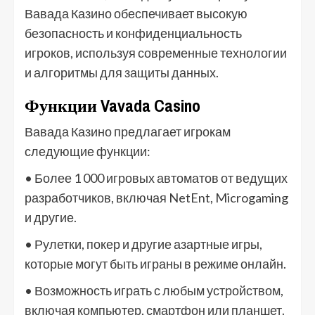
Вавада Казино обеспечивает высокую
безопасность и конфиденциальность
игроков, используя современные технологии
и алгоритмы для защиты данных.
Функции Vavada Casino
Вавада Казино предлагает игрокам
следующие функции:
• Более 1 000 игровых автоматов от ведущих
разработчиков, включая NetEnt, Microgaming
и другие.
• Рулетки, покер и другие азартные игры,
которые могут быть играны в режиме онлайн.
• Возможность играть с любым устройством,
включая компьютер, смартфон или планшет.