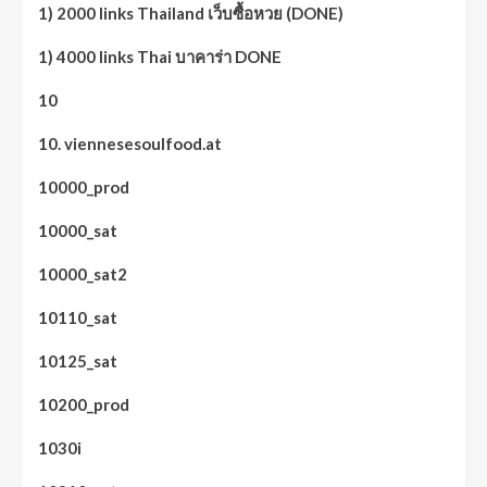
1) 2000 links Thailand เว็บซื้อหวย (DONE)
1) 4000 links Thai บาคาร่า DONE
10
10. viennesesoulfood.at
10000_prod
10000_sat
10000_sat2
10110_sat
10125_sat
10200_prod
1030i