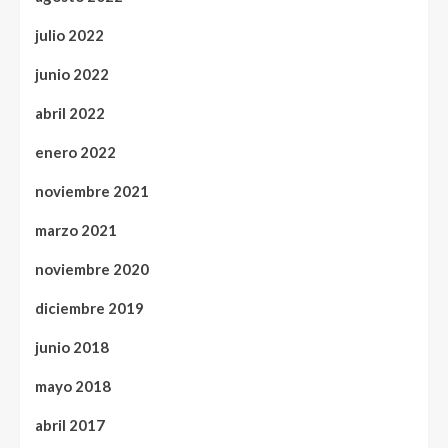
julio 2022
junio 2022
abril 2022
enero 2022
noviembre 2021
marzo 2021
noviembre 2020
diciembre 2019
junio 2018
mayo 2018
abril 2017