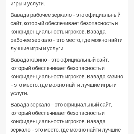
игры и услуги.
Вавада рабочее зеркало – это официальный
сайт, который обеспечивает безопасность и
конфиденциальность игроков. Вавада
рабочее зеркало – это место, где можно найти
лучшие игры и услуги.
Вавада казино – это официальный сайт,
который обеспечивает безопасность и
конфиденциальность игроков. Вавада казино
– это место, где можно найти лучшие игры и
услуги.
Вавада зеркало – это официальный сайт,
который обеспечивает безопасность и
конфиденциальность игроков. Вавада
зеркало – это место, где можно найти лучшие