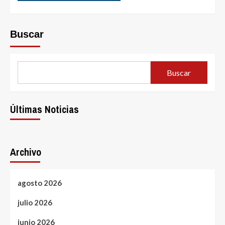
Buscar
Buscar
Últimas Noticias
Archivo
agosto 2026
julio 2026
junio 2026