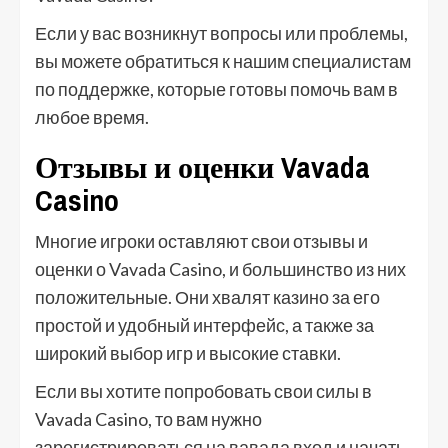
Если у вас возникнут вопросы или проблемы,
вы можете обратиться к нашим специалистам
по поддержке, которые готовы помочь вам в
любое время.
Отзывы и оценки Vavada
Casino
Многие игроки оставляют свои отзывы и
оценки о Vavada Casino, и большинство из них
положительные. Они хвалят казино за его
простой и удобный интерфейс, а также за
широкий выбор игр и высокие ставки.
Если вы хотите попробовать свои силы в
Vavada Casino, то вам нужно
зарегистрироваться на вавада вход и начать