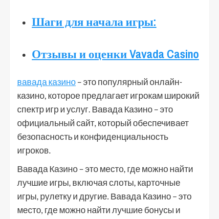
Шаги для начала игры:
Отзывы и оценки Vavada Casino
вавада казино
– это популярный онлайн-
казино, которое предлагает игрокам широкий
спектр игр и услуг. Вавада Казино – это
официальный сайт, который обеспечивает
безопасность и конфиденциальность
игроков.
Вавада Казино – это место, где можно найти
лучшие игры, включая слоты, карточные
игры, рулетку и другие. Вавада Казино – это
место, где можно найти лучшие бонусы и