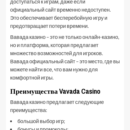
доступаться к играм, даже если
официальный сайт временно недоступен.
Это обеспечивает бесперебойную игру и
предотвращает потери времени.
Вавада казино – это не только онлайн-казино,
но и платформа, которая предлагает
множество возможностей для игроков.
Вавада официальный сайт – это место, где вы
можете найти все, что вам нужно для
комфортной игры.
Преимущества Vavada Casino
Вавада казино предлагает следующие
преимущества:
большой выбор игр;
бонусы и промокоды;