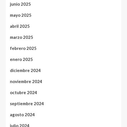
junio 2025
mayo 2025
abril 2025
marzo 2025
febrero 2025
enero 2025
diciembre 2024
noviembre 2024
octubre 2024
septiembre 2024
agosto 2024
julio 2024