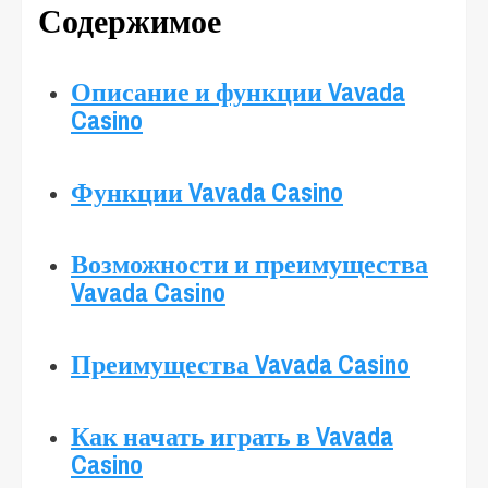
Содержимое
Описание и функции Vavada
Casino
Функции Vavada Casino
Возможности и преимущества
Vavada Casino
Преимущества Vavada Casino
Как начать играть в Vavada
Casino