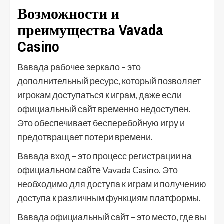
Возможности и
преимущества Vavada
Casino
Вавада рабочее зеркало – это
дополнительный ресурс, который позволяет
игрокам доступаться к играм, даже если
официальный сайт временно недоступен.
Это обеспечивает бесперебойную игру и
предотвращает потери времени.
Вавада вход – это процесс регистрации на
официальном сайте Vavada Casino. Это
необходимо для доступа к играм и получению
доступа к различным функциям платформы.
Вавада официальный сайт – это место, где вы