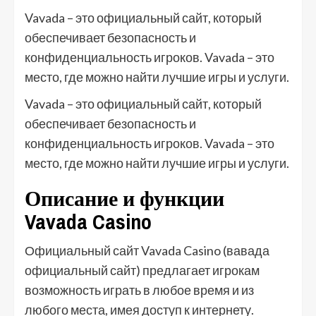
Vavada – это официальный сайт, который
обеспечивает безопасность и
конфиденциальность игроков. Vavada – это
место, где можно найти лучшие игры и услуги.
Vavada – это официальный сайт, который
обеспечивает безопасность и
конфиденциальность игроков. Vavada – это
место, где можно найти лучшие игры и услуги.
Описание и функции
Vavada Casino
Официальный сайт Vavada Casino (вавада
официальный сайт) предлагает игрокам
возможность играть в любое время и из
любого места, имея доступ к интернету.