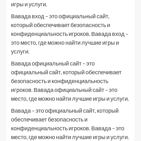
игры и услуги.
Вавада вход – это официальный сайт,
который обеспечивает безопасность и
конфиденциальность игроков. Вавада вход –
это место, где можно найти лучшие игры и
услуги.
Вавада официальный сайт – это
официальный сайт, который обеспечивает
безопасность и конфиденциальность
игроков. Вавада официальный сайт – это
место, где можно найти лучшие игры и услуги.
Вавада – это официальный сайт, который
обеспечивает безопасность и
конфиденциальность игроков. Вавада – это
место, где можно найти лучшие игры и услуги.