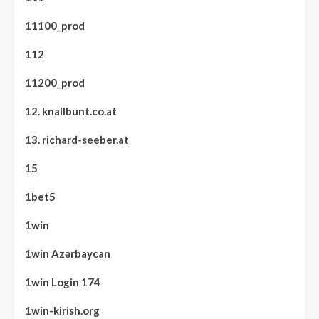
11100_prod
112
11200_prod
12. knallbunt.co.at
13. richard-seeber.at
15
1bet5
1win
1win Azərbaycan
1win Login 174
1win-kirish.org