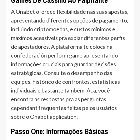
Games De Cassino Ao Palpitante
A OnaBet oferece flexibilidade nas suas apostas,
apresentando diferentes opções de pagamento,
incluindo criptomoedas, e custos mínimos e
máximos acessíveis pra expiar diferentes perfis
de apostadores. A plataforma te coloca na
confederación perform game apresentando
informações cruciais para guardar decisões
estratégicas. Consulte o desempenho das
equipes, histórico de confrontos, estatísticas
individuais e bastante também. Aca, você
encontra as respostas pra as perguntas
cependant frequentes feitas pelos usuários
sobre o Onabet application.
Passo One: Informações Básicas