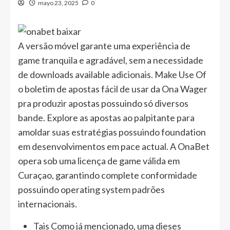
mayo 23, 2025
0
A versão móvel garante uma experiência de
game tranquila e agradável, sem a necessidade
de downloads available adicionais. Make Use Of
o boletim de apostas fácil de usar da Ona Wager
pra produzir apostas possuindo só diversos
bande. Explore as apostas ao palpitante para
amoldar suas estratégias possuindo foundation
em desenvolvimentos em pace actual. A OnaBet
opera sob uma licença de game válida em
Curaçao, garantindo complete conformidade
possuindo operating system padrões
internacionais.
Tais Como já mencionado, uma dieses