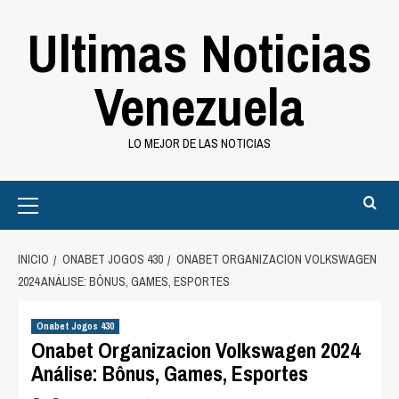
Saltar
Ultimas Noticias
al
contenido
Venezuela
LO MEJOR DE LAS NOTICIAS
Primary
Menu
INICIO
ONABET JOGOS 430
ONABET ORGANIZACION VOLKSWAGEN
2024 ANÁLISE: BÔNUS, GAMES, ESPORTES
Onabet Jogos 430
Onabet Organizacion Volkswagen 2024
Análise: Bônus, Games, Esportes