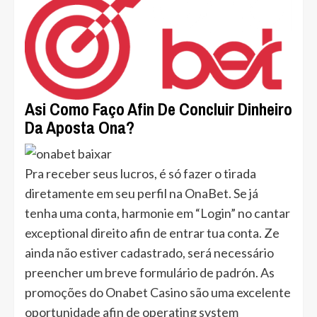
Asi Como Faço Afin De Concluir Dinheiro
Da Aposta Ona?
Pra receber seus lucros, é só fazer o tirada
diretamente em seu perfil na OnaBet. Se já
tenha uma conta, harmonie em “Login” no cantar
exceptional direito afin de entrar tua conta. Ze
ainda não estiver cadastrado, será necessário
preencher um breve formulário de padrón. As
promoções do Onabet Casino são uma excelente
oportunidade afin de operating system