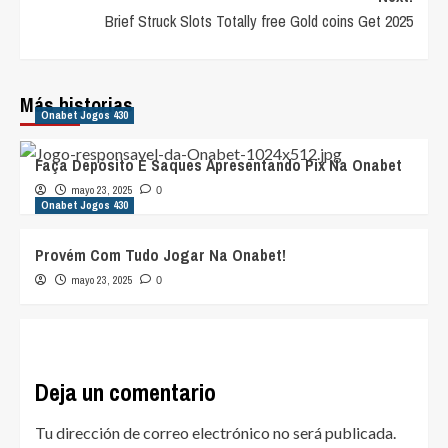
Brief Struck Slots Totally free Gold coins Get 2025
Más historias
Onabet Jogos 430
Faça Depósito E Saques Apresentando Pix Na Onabet
mayo 23, 2025
0
Onabet Jogos 430
Provém Com Tudo Jogar Na Onabet!
mayo 23, 2025
0
Deja un comentario
Tu dirección de correo electrónico no será publicada.