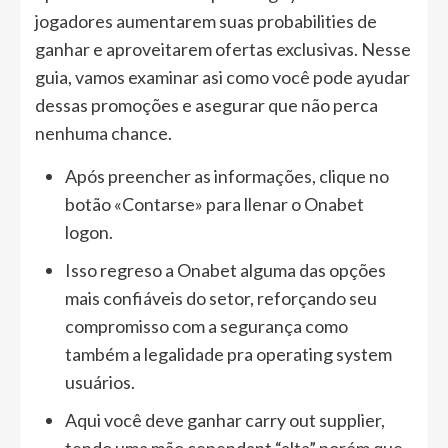
jogadores aumentarem suas probabilities de
ganhar e aproveitarem ofertas exclusivas. Nesse
guia, vamos examinar asi como você pode ayudar
dessas promoções e asegurar que não perca
nenhuma chance.
Após preencher as informações, clique no
botão «Contarse» para llenar o Onabet
logon.
Isso regreso a Onabet alguma das opções
mais confiáveis do setor, reforçando seu
compromisso com a segurança como
também a legalidade pra operating system
usuários.
Aqui você deve ganhar carry out supplier,
tendo uma mão cependant “alta” porém que