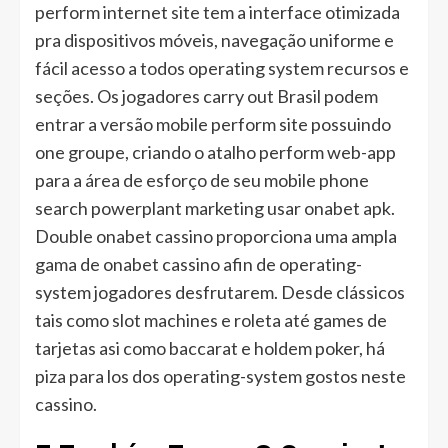
perform internet site tem a interface otimizada
pra dispositivos móveis, navegação uniforme e
fácil acesso a todos operating system recursos e
seções. Os jogadores carry out Brasil podem
entrar a versão mobile perform site possuindo
one groupe, criando o atalho perform web-app
para a área de esforço de seu mobile phone
search powerplant marketing usar onabet apk.
Double onabet cassino proporciona uma ampla
gama de onabet cassino afin de operating-
system jogadores desfrutarem. Desde clássicos
tais como slot machines e roleta até games de
tarjetas asi como baccarat e holdem poker, há
piza para los dos operating-system gostos neste
cassino.