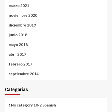
marzo 2021
noviembre 2020
diciembre 2019
junio 2018
mayo 2018
abril 2017
febrero 2017
septiembre 2014
Categorías
! No category 10-2 Spanish