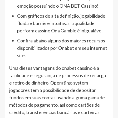
emoção possuindo o ONA BET Cassino!
Com gráficos de alta definição, jogabilidade
fluida e barrière intuitivas, a qualidade
perform cassino Ona Gamble é inigualável.
Confira abaixo alguns dos maiores recursos
disponibilizados por Onabet em seu internet
site.
Uma dieses vantagens do onabet cassino é a
facilidade e segurança de processos de recarga
e retiro de dinheiro. Operating-system
jogadores tem a possibilidade de depositar
fundos em suas contas usando alguma gama de
métodos de pagamento, asi como cartões de
crédito, transferências bancárias e carteiras