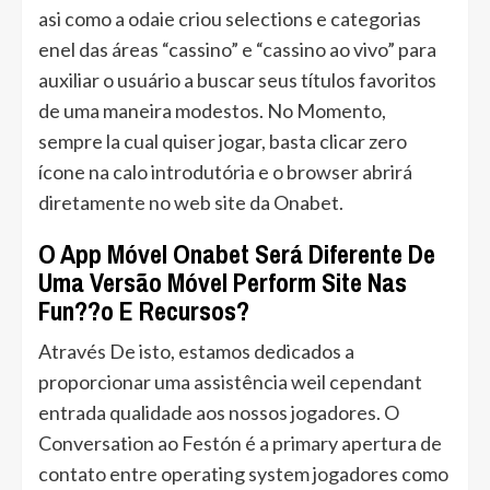
asi como a odaie criou selections e categorias
enel das áreas “cassino” e “cassino ao vivo” para
auxiliar o usuário a buscar seus títulos favoritos
de uma maneira modestos. No Momento,
sempre la cual quiser jogar, basta clicar zero
ícone na calo introdutória e o browser abrirá
diretamente no web site da Onabet.
O App Móvel Onabet Será Diferente De
Uma Versão Móvel Perform Site Nas
Fun??o E Recursos?
Através De isto, estamos dedicados a
proporcionar uma assistência weil cependant
entrada qualidade aos nossos jogadores. O
Conversation ao Festón é a primary apertura de
contato entre operating system jogadores como