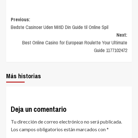
Post
Previous:
Bedste Casinoer Uden MitID Din Guide til Online Spil
navigation
Next:
Best Online Casino for European Roulette Your Ultimate
Guide 1177102472
Más historias
Deja un comentario
Tu dirección de correo electrónico no será publicada.
Los campos obligatorios están marcados con
*