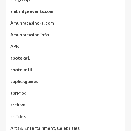
ambridgeevents.com
Amunracasino-si.com
Amunracasino.info
APK
apoteka1
apoteket4
applickgamed
aprProd
archive
articles
Arts & Entertainment, Celebrities