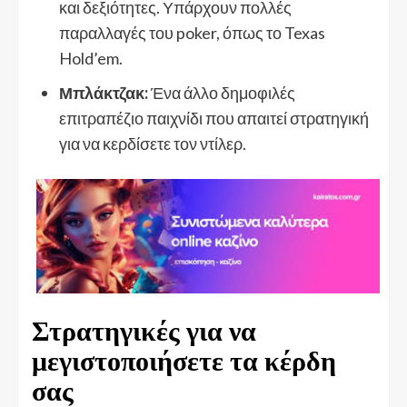
και δεξιότητες. Υπάρχουν πολλές
παραλλαγές του poker, όπως το Texas
Hold’em.
Μπλάκτζακ:
Ένα άλλο δημοφιλές
επιτραπέζιο παιχνίδι που απαιτεί στρατηγική
για να κερδίσετε τον ντίλερ.
Στρατηγικές για να
μεγιστοποιήσετε τα κέρδη
σας