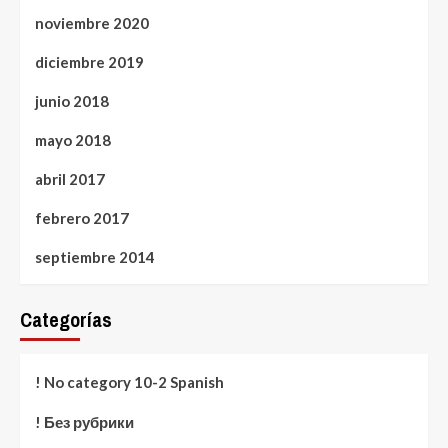
noviembre 2020
diciembre 2019
junio 2018
mayo 2018
abril 2017
febrero 2017
septiembre 2014
Categorías
! No category 10-2 Spanish
! Без рубрики