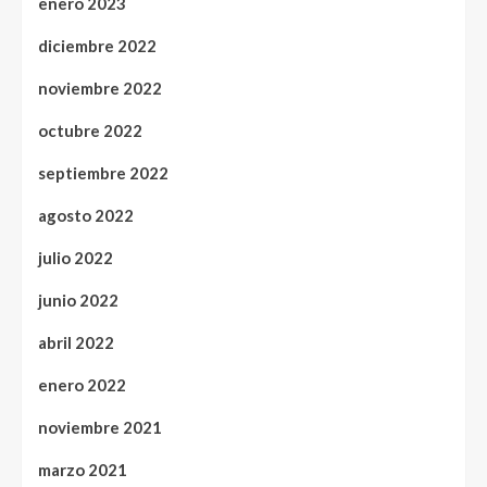
enero 2023
diciembre 2022
noviembre 2022
octubre 2022
septiembre 2022
agosto 2022
julio 2022
junio 2022
abril 2022
enero 2022
noviembre 2021
marzo 2021