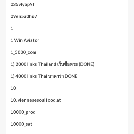
035vlybp9f
09en5a0h67
1
1 Win Aviator
1_5000_com
1) 2000 links Thailand เว็บซื้อหวย (DONE)
1) 4000 links Thai บาคาร่า DONE
10
10. viennesesoulfood.at
10000_prod
10000_sat