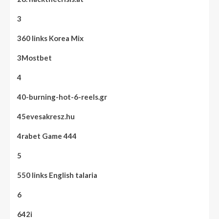
3
360 links Korea Mix
3Mostbet
4
40-burning-hot-6-reels.gr
45evesakresz.hu
4rabet Game 444
5
550 links English talaria
6
642i