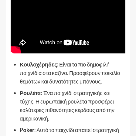
Κουλοχέρηδες:
Είναι τα πιο δημοφιλή
παιχνίδια στα καζίνο. Προσφέρουν ποικιλία
θεμάτων και δυνατότητες μπόνους.
Ρουλέτα:
Ένα παιχνίδι στρατηγικής και
τύχης. Η ευρωπαϊκή ρουλέτα προσφέρει
καλύτερες πιθανότητες κέρδους από την
αμερικανική.
Poker:
Αυτό το παιχνίδι απαιτεί στρατηγική