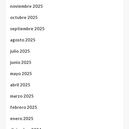
noviembre 2025
octubre 2025
septiembre 2025
agosto 2025
julio 2025
junio 2025
mayo 2025
abril 2025
marzo 2025
febrero 2025
enero 2025