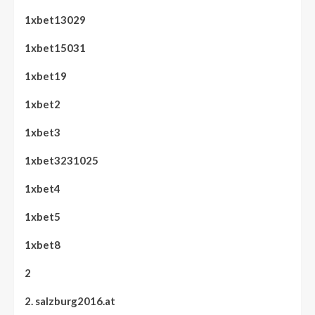
1xbet13029
1xbet15031
1xbet19
1xbet2
1xbet3
1xbet3231025
1xbet4
1xbet5
1xbet8
2
2. salzburg2016.at