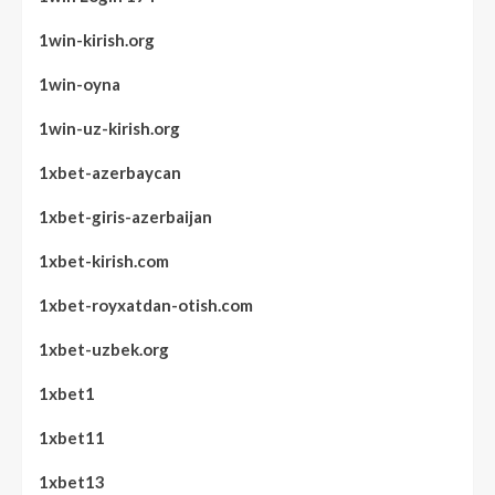
1win-kirish.org
1win-oyna
1win-uz-kirish.org
1xbet-azerbaycan
1xbet-giris-azerbaijan
1xbet-kirish.com
1xbet-royxatdan-otish.com
1xbet-uzbek.org
1xbet1
1xbet11
1xbet13