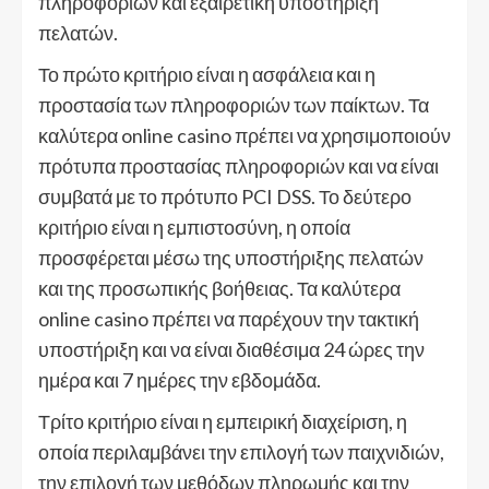
πληροφοριών και εξαιρετική υποστήριξη
πελατών.
Το πρώτο κριτήριο είναι η ασφάλεια και η
προστασία των πληροφοριών των παίκτων. Τα
καλύτερα online casino πρέπει να χρησιμοποιούν
πρότυπα προστασίας πληροφοριών και να είναι
συμβατά με το πρότυπο PCI DSS. Το δεύτερο
κριτήριο είναι η εμπιστοσύνη, η οποία
προσφέρεται μέσω της υποστήριξης πελατών
και της προσωπικής βοήθειας. Τα καλύτερα
online casino πρέπει να παρέχουν την τακτική
υποστήριξη και να είναι διαθέσιμα 24 ώρες την
ημέρα και 7 ημέρες την εβδομάδα.
Τρίτο κριτήριο είναι η εμπειρική διαχείριση, η
οποία περιλαμβάνει την επιλογή των παιχνιδιών,
την επιλογή των μεθόδων πληρωμής και την