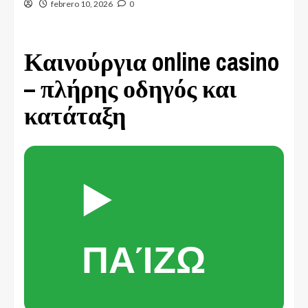
febrero 10, 2026
0
Καινούργια online casino
– πλήρης οδηγός και
κατάταξη
▶️
ΠΑΊΖΩ