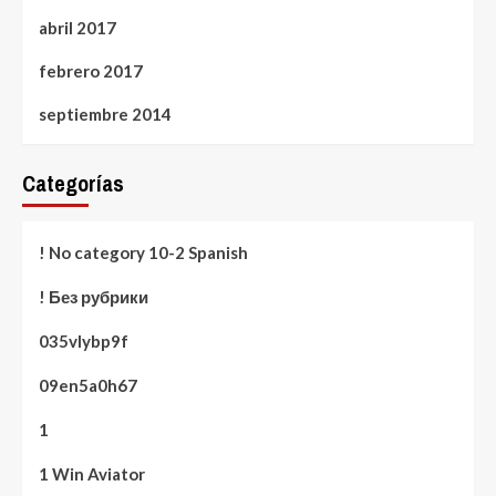
abril 2017
febrero 2017
septiembre 2014
Categorías
! No category 10-2 Spanish
! Без рубрики
035vlybp9f
09en5a0h67
1
1 Win Aviator