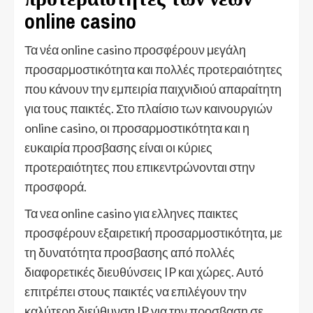
online casino
Τα νέα online casino προσφέρουν μεγάλη
προσαρμοστικότητα και πολλές προτεραιότητες
που κάνουν την εμπειρία παιχνιδιού απαραίτητη
για τους παικτές. Στο πλαίσιο των καινουργιών
online casino, οι προσαρμοστικότητα και η
ευκαιρία προσβασης είναι οι κύριες
προτεραιότητες που επικεντρώνονται στην
προσφορά.
Τα νεα online casino για ελληνες παικτες
προσφέρουν εξαιρετική προσαρμοστικότητα, με
τη δυνατότητα προσβασης από πολλές
διαφορετικές διευθύνσεις IP και χώρες. Αυτό
επιτρέπει στους παικτές να επιλέγουν την
καλύτερη διεύθυνση IP για την προσβαση σε