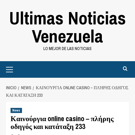
Saltar
Ultimas Noticias
al
contenido
Venezuela
LO MEJOR DE LAS NOTICIAS
Primary
Menu
INICIO
NEWS
ΚΑΙΝΟΎΡΓΙΑ ONLINE CASINO – ΠΛΉΡΗΣ ΟΔΗΓΌΣ
ΚΑΙ ΚΑΤΆΤΑΞΗ 233
News
Καινούργια online casino – πλήρης
οδηγός και κατάταξη 233