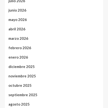
julio 2026
junio 2026
mayo 2026
abril 2026
marzo 2026
febrero 2026
enero 2026
diciembre 2025
noviembre 2025
octubre 2025
septiembre 2025
agosto 2025