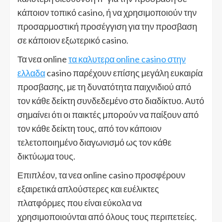
κάποιον τοπικό casino, ή να χρησιμοποιούν την
προσαρμοστική προσέγγιση για την προσβαση
σε κάποιον εξωτερικό casino.
Τα νεα online
τα καλυτερα online casino στην
ελλαδα
casino παρέχουν επίσης μεγάλη ευκαιρία
προσβασης, με τη δυνατότητα παιχνιδιού από
τον κάθε δείκτη συνδεδεμένο στο διαδίκτυο. Αυτό
σημαίνει ότι οι παικτές μπορούν να παίξουν από
τον κάθε δείκτη τους, από τον κάποιον
τελετοποιημένο διαγωνισμό ως τον κάθε
δικτύωμα τους.
Επιπλέον, τα νεα online casino προσφέρουν
εξαιρετικά απλούστερες και ευέλικτες
πλατφόρμες που είναι εύκολα να
χρησιμοποιούνται από όλους τους περιπετείες.