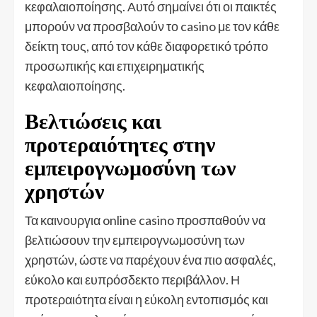
κεφαλαιοποίησης. Αυτό σημαίνει ότι οι παικτές
μπορούν να προσβαλούν το casino με τον κάθε
δείκτη τους, από τον κάθε διαφορετικό τρόπο
προσωπικής και επιχειρηματικής
κεφαλαιοποίησης.
Βελτιώσεις και
προτεραιότητες στην
εμπειρογνωμοσύνη των
χρηστών
Τα καινουργια online casino προσπαθούν να
βελτιώσουν την εμπειρογνωμοσύνη των
χρηστών, ώστε να παρέχουν ένα πιο ασφαλές,
εύκολο και ευπρόσδεκτο περιβάλλον. Η
προτεραιότητα είναι η εύκολη εντοπισμός και