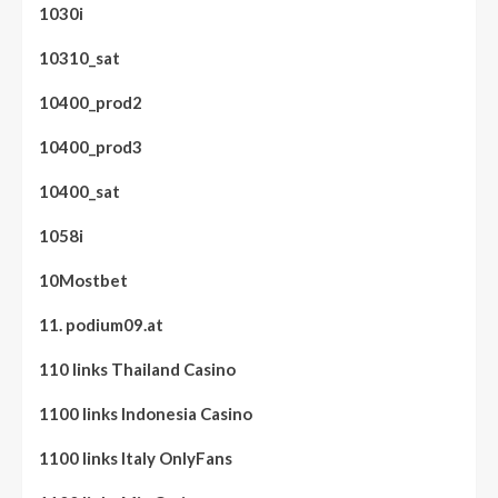
1030i
10310_sat
10400_prod2
10400_prod3
10400_sat
1058i
10Mostbet
11. podium09.at
110 links Thailand Casino
1100 links Indonesia Casino
1100 links Italy OnlyFans