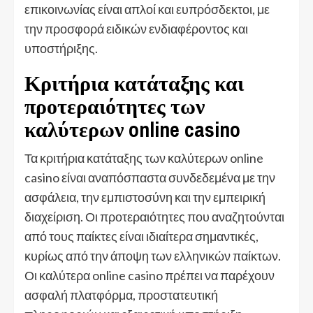
επικοινωνίας είναι απλοί και ευπρόσδεκτοι, με
την προσφορά ειδικών ενδιαφέροντος και
υποστήριξης.
Κριτήρια κατάταξης και
προτεραιότητες των
καλύτερων online casino
Τα κριτήρια κατάταξης των καλύτερων online
casino είναι αναπόσπαστα συνδεδεμένα με την
ασφάλεια, την εμπιστοσύνη και την εμπειρική
διαχείριση. Οι προτεραιότητες που αναζητούνται
από τους παίκτες είναι ιδιαίτερα σημαντικές,
κυρίως από την άποψη των ελληνικών παίκτων.
Οι καλύτερα online casino πρέπει να παρέχουν
ασφαλή πλατφόρμα, προστατευτική