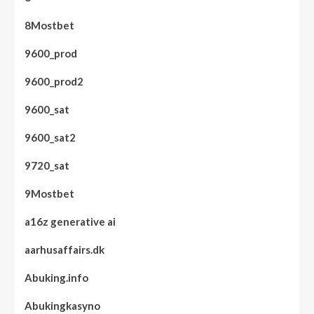
8Mostbet
9600_prod
9600_prod2
9600_sat
9600_sat2
9720_sat
9Mostbet
a16z generative ai
aarhusaffairs.dk
Abuking.info
Abukingkasyno