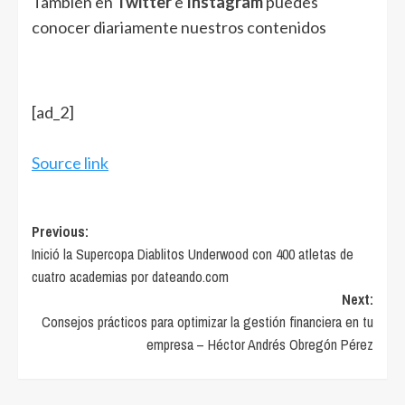
También en
Twitter
e
Instagram
puedes
conocer diariamente nuestros contenidos
[ad_2]
Source link
Post
Previous:
Inició la Supercopa Diablitos Underwood con 400 atletas de
navigation
cuatro academias por dateando.com
Next:
Consejos prácticos para optimizar la gestión financiera en tu
empresa – Héctor Andrés Obregón Pérez