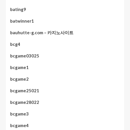
bating9
batwinner1
bauhutte-g.com – 카지노사이트
bcg4
bcgame03025
bcgame1
bcgame2
bcgame25021
bcgame28022
bcgame3
bcgame4