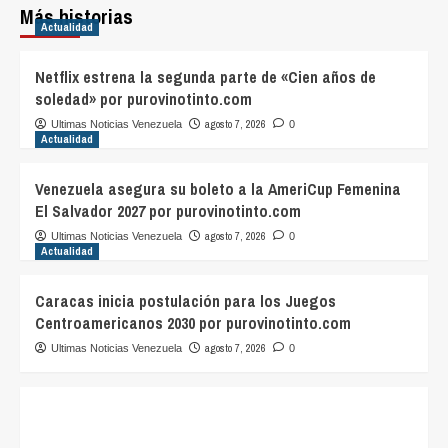
Más historias
Actualidad
Netflix estrena la segunda parte de «Cien años de
soledad» por purovinotinto.com
agosto 7, 2026
Ultimas Noticias Venezuela
0
Actualidad
Venezuela asegura su boleto a la AmeriCup Femenina
El Salvador 2027 por purovinotinto.com
agosto 7, 2026
Ultimas Noticias Venezuela
0
Actualidad
Caracas inicia postulación para los Juegos
Centroamericanos 2030 por purovinotinto.com
agosto 7, 2026
Ultimas Noticias Venezuela
0