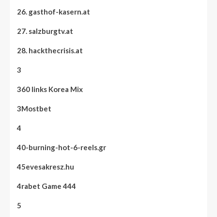
26. gasthof-kasern.at
27. salzburgtv.at
28. hackthecrisis.at
3
360 links Korea Mix
3Mostbet
4
40-burning-hot-6-reels.gr
45evesakresz.hu
4rabet Game 444
5