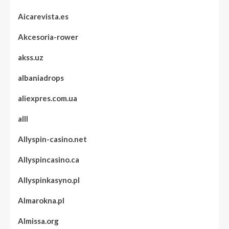
Aicarevista.es
Akcesoria-rower
akss.uz
albaniadrops
aliexpres.com.ua
alll
Allyspin-casino.net
Allyspincasino.ca
Allyspinkasyno.pl
Almarokna.pl
Almissa.org