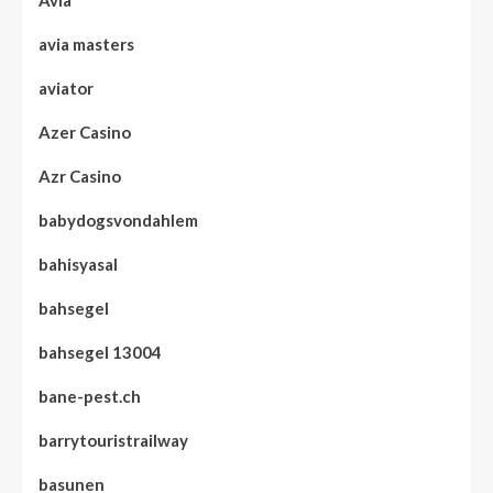
Avia
avia masters
aviator
Azer Casino
Azr Casino
babydogsvondahlem
bahisyasal
bahsegel
bahsegel 13004
bane-pest.ch
barrytouristrailway
basunen