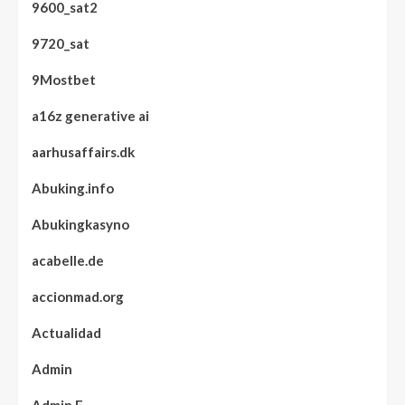
9600_sat2
9720_sat
9Mostbet
a16z generative ai
aarhusaffairs.dk
Abuking.info
Abukingkasyno
acabelle.de
accionmad.org
Actualidad
Admin