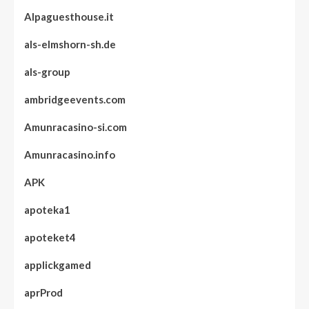
Alpaguesthouse.it
als-elmshorn-sh.de
als-group
ambridgeevents.com
Amunracasino-si.com
Amunracasino.info
APK
apoteka1
apoteket4
applickgamed
aprProd