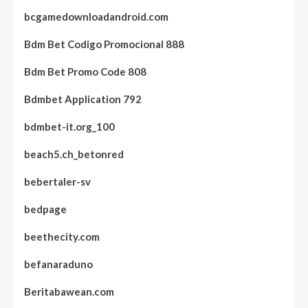
bcgamedownloadandroid.com
Bdm Bet Codigo Promocional 888
Bdm Bet Promo Code 808
Bdmbet Application 792
bdmbet-it.org_100
beach5.ch_betonred
bebertaler-sv
bedpage
beethecity.com
befanaraduno
Beritabawean.com