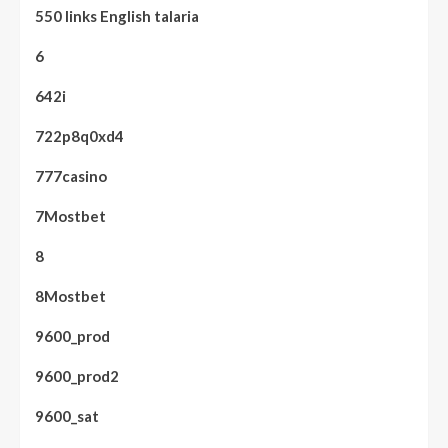
550 links English talaria
6
642i
722p8q0xd4
777casino
7Mostbet
8
8Mostbet
9600_prod
9600_prod2
9600_sat