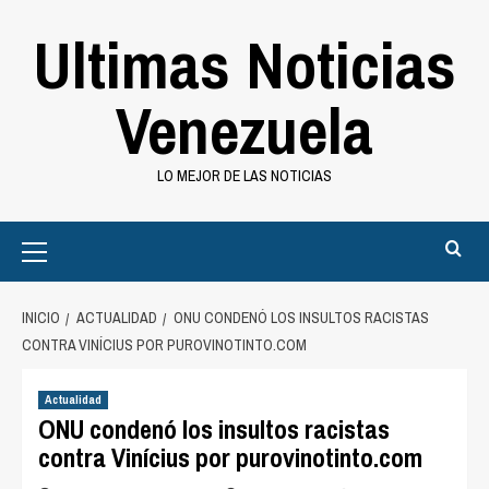
Saltar
Ultimas Noticias
al
contenido
Venezuela
LO MEJOR DE LAS NOTICIAS
Primary
Menu
INICIO
ACTUALIDAD
ONU CONDENÓ LOS INSULTOS RACISTAS
CONTRA VINÍCIUS POR PUROVINOTINTO.COM
Actualidad
ONU condenó los insultos racistas
contra Vinícius por purovinotinto.com