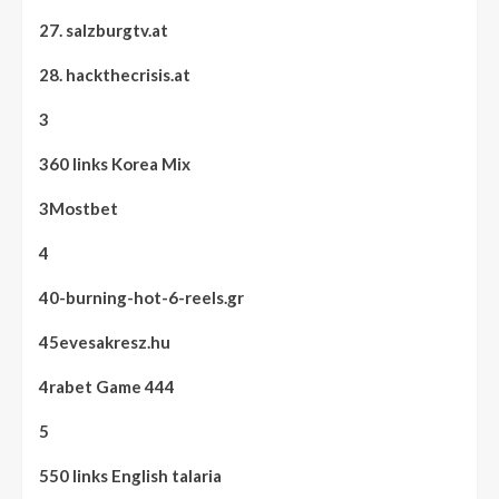
27. salzburgtv.at
28. hackthecrisis.at
3
360 links Korea Mix
3Mostbet
4
40-burning-hot-6-reels.gr
45evesakresz.hu
4rabet Game 444
5
550 links English talaria