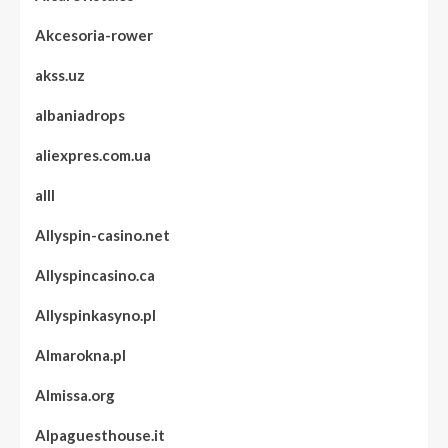
Akcesoria-rower
akss.uz
albaniadrops
aliexpres.com.ua
alll
Allyspin-casino.net
Allyspincasino.ca
Allyspinkasyno.pl
Almarokna.pl
Almissa.org
Alpaguesthouse.it