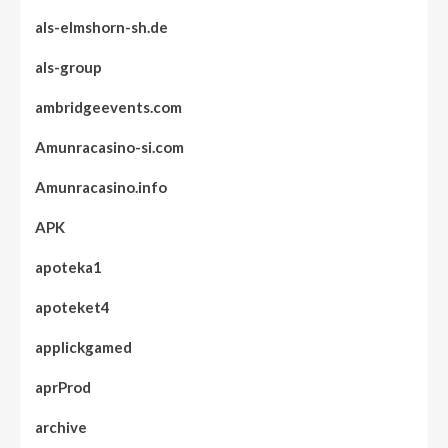
als-elmshorn-sh.de
als-group
ambridgeevents.com
Amunracasino-si.com
Amunracasino.info
APK
apoteka1
apoteket4
applickgamed
aprProd
archive