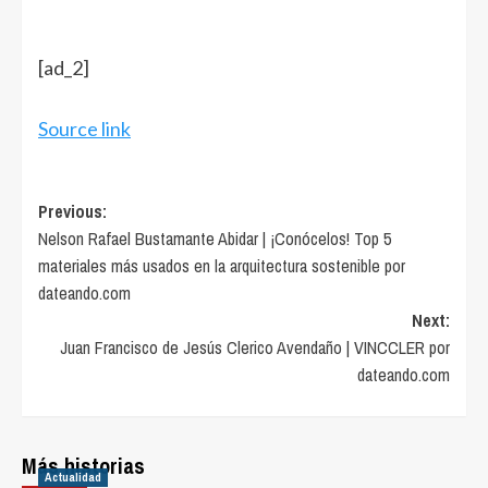
[ad_2]
Source link
Post
Previous:
Nelson Rafael Bustamante Abidar | ¡Conócelos! Top 5
navigation
materiales más usados en la arquitectura sostenible por
dateando.com
Next:
Juan Francisco de Jesús Clerico Avendaño | VINCCLER por
dateando.com
Más historias
Actualidad