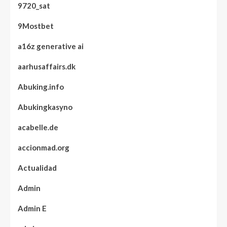
9720_sat
9Mostbet
a16z generative ai
aarhusaffairs.dk
Abuking.info
Abukingkasyno
acabelle.de
accionmad.org
Actualidad
Admin
Admin E