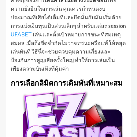
ความยั่งยืนในการเล่น คุณควรกำหนดงบ
ประมาณที่เสียได้เต็มที่และยึดมั่นกับมัน เริ่มด้วย
การแบ่งเงินทุนเป็นส่วนเล็กๆ สำหรับแต่ละ session
UFABET
เล่น และตั้งเป้าหมายการชนะที่สมเหตุ
สมผล เมื่อถึงขีดจำกัดไม่ว่าจะชนะหรือแพ้ ให้หยุด
เล่นทันที วิธีนี้จะช่วยควบคุมความเสี่ยงและ
ป้องกันการสูญเสียครั้งใหญ่ ทำให้การเล่นเป็น
เพียงความบันเทิงที่คุ้มค่า
การเลือกลิมิตการเดิมพันที่เหมาะสม