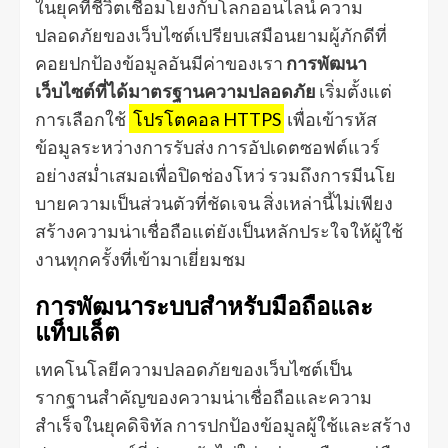
ในยุคที่ชีวิตเชื่อมโยงกับโลกออนไลน์ ความ
ปลอดภัยของเว็บไซต์เปรียบเสมือนยามผู้ภักดีที่
คอยปกป้องข้อมูลอันมีค่าของเรา
การพัฒนา
เว็บไซต์ที่ได้มาตรฐานความปลอดภัย
เริ่มตั้งแต่
การเลือกใช้
โปรโตคอล HTTPS
เพื่อเข้ารหัส
ข้อมูลระหว่างการรับส่ง การอัปเดตซอฟต์แวร์
อย่างสม่ำเสมอเพื่อปิดช่องโหว่ รวมถึงการมีนโย
บายความเป็นส่วนตัวที่ชัดเจน สิ่งเหล่านี้ไม่เพียง
สร้างความน่าเชื่อถือแต่ยังเป็นหลักประใจให้ผู้ใช้
งานทุกครั้งที่เข้ามาเยี่ยมชม
การพัฒนาระบบสำหรับมือถือและ
แท็บเล็ต
เทคโนโลยีความปลอดภัยของเว็บไซต์เป็น
รากฐานสำคัญของความน่าเชื่อถือและความ
สำเร็จในยุคดิจิทัล การปกป้องข้อมูลผู้ใช้และสร้าง