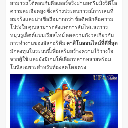
สามารถโต้ตอบกับดีลเลอร์จริงผ่านสตรีมมิ่งวิดีโอ
ความละเอียดสูง ซึ่งสร้างประสบการณ์การเล่นที่
สมจริงและน่าเชื่อถือมากกว่า ข้อดีหลักคือความ
โปร่งใส คุณสามารถสังเกตการสับไพ่และการ
หมุนรูเล็ตต์แบบเรียลไทม์ ลดความกังวลเกี่ยวกับ
การทำงานของอัลกอริทึม
คาสิโนออนไลน์ที่ดีที่สุด
มักลงทุนในระบบนี้เพื่อเสริมสร้างความไว้วางใจ
จากผู้ใช้ และยังมีเกมให้เลือกหลากหลายพร้อม
โบนัสเฉพาะสำหรับห้องสดโดยตรง