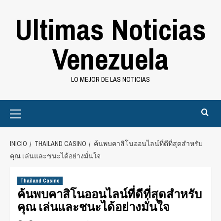
Saltar
Ultimas Noticias
al
contenido
Venezuela
LO MEJOR DE LAS NOTICIAS
Primary
Menu
INICIO
THAILAND CASINO
ค้นพบคาสิโนออนไลน์ที่ดีที่สุดสำหรับ
คุณ เล่นและชนะได้อย่างมั่นใจ
Thailand Casino
ค้นพบคาสิโนออนไลน์ที่ดีที่สุดสำหรับ
คุณ เล่นและชนะได้อย่างมั่นใจ