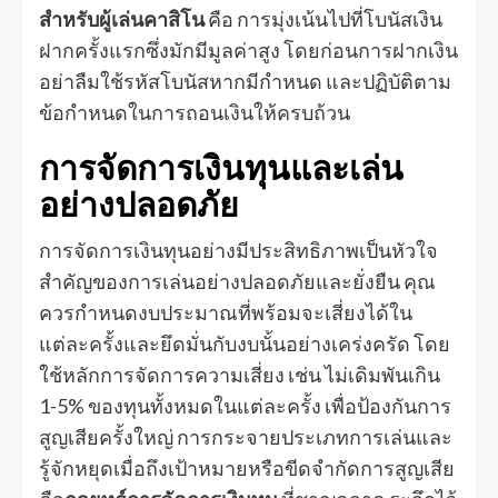
สำหรับผู้เล่นคาสิโน
คือ การมุ่งเน้นไปที่โบนัสเงิน
ฝากครั้งแรกซึ่งมักมีมูลค่าสูง โดยก่อนการฝากเงิน
อย่าลืมใช้รหัสโบนัสหากมีกำหนด และปฏิบัติตาม
ข้อกำหนดในการถอนเงินให้ครบถ้วน
การจัดการเงินทุนและเล่น
อย่างปลอดภัย
การจัดการเงินทุนอย่างมีประสิทธิภาพเป็นหัวใจ
สำคัญของการเล่นอย่างปลอดภัยและยั่งยืน คุณ
ควรกำหนดงบประมาณที่พร้อมจะเสี่ยงได้ใน
แต่ละครั้งและยึดมั่นกับงบนั้นอย่างเคร่งครัด โดย
ใช้หลักการจัดการความเสี่ยง เช่น ไม่เดิมพันเกิน
1-5% ของทุนทั้งหมดในแต่ละครั้ง เพื่อป้องกันการ
สูญเสียครั้งใหญ่ การกระจายประเภทการเล่นและ
รู้จักหยุดเมื่อถึงเป้าหมายหรือขีดจำกัดการสูญเสีย