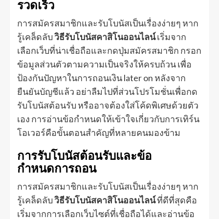
รวดเร็ว
การสมัครสมาชิกและรับโบนัสเป็นเรื่องง่ายๆ หาก
รู้เคล็ดลับ
วิธีรับโบนัสคาสิโนออนไลน์
เริ่มจาก
เลือกเว็บที่น่าเชื่อถือและกดปุ่มสมัครสมาชิก กรอก
ข้อมูลส่วนตัวตามความเป็นจริงให้ครบถ้วน เพื่อ
ป้องกันปัญหาในการถอนเงิน later on หลังจาก
ยืนยันบัญชีแล้ว อย่าลืมไปที่ส่วนโปรโมชั่นเพื่อกด
รับโบนัสต้อนรับ หรืออาจต้องใส่โค้ดพิเศษด้วยตัว
เอง การอ่านข้อกำหนดให้เข้าใจเกี่ยวกับการเทิร์น
โอเวอร์คือขั้นตอนสำคัญที่หลายคนมองข้าม
การรับโบนัสต้อนรับและข้อ
กำหนดการถอน
การสมัครสมาชิกและรับโบนัสเป็นเรื่องง่ายๆ หาก
รู้เคล็ดลับ
วิธีรับโบนัสคาสิโนออนไลน์
ที่ดีที่สุดคือ
เริ่มจากการเลือกเว็บไซต์ที่เชื่อถือได้และอ่านข้อ