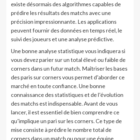
existe désormais des algorithmes capables de
prédire les résultats des matchs avec une
précision impressionnante. Les applications
peuvent fournir des données en temps réel, le
suivi des joueurs et une analyse prédictive.
Une bonne analyse statistique vous indiquera si
vous devez parier sur un total élevé ou faible de
corners dans un futur match. Maîtriser les bases
des paris sur corners vous permet d’aborder ce
marché en toute confiance. Une bonne
connaissance des statistiques et de l’évolution
des matchs est indispensable. Avant de vous
lancer, il est essentiel de bien comprendre ce
qu’implique un pari sur les corners. Ce type de
mise consiste à prédire le nombre total de
corners dans un match ou pour une équipe