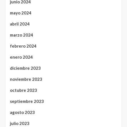
junio 2024
mayo 2024
abril 2024
marzo 2024
febrero 2024
enero 2024
diciembre 2023
noviembre 2023
octubre 2023
septiembre 2023
agosto 2023
julio 2023