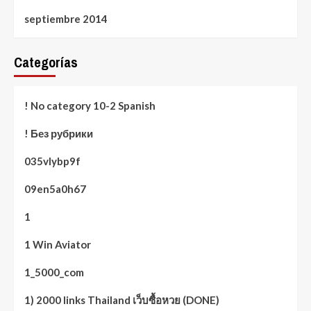
septiembre 2014
Categorías
! No category 10-2 Spanish
! Без рубрики
035vlybp9f
09en5a0h67
1
1 Win Aviator
1_5000_com
1) 2000 links Thailand เว็บซื้อหวย (DONE)