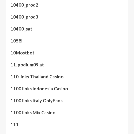
10400_prod2
10400_prod3
10400_sat
1058i
10Mostbet
11. podium09.at
110 links Thailand Casino
1100 links Indonesia Casino
1100 links Italy OnlyFans
1100 links Mix Casino
111