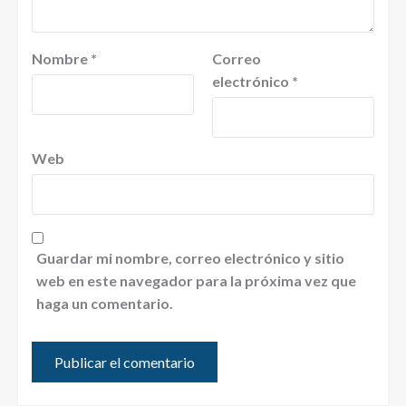
Nombre
*
Correo
electrónico
*
Web
Guardar mi nombre, correo electrónico y sitio
web en este navegador para la próxima vez que
haga un comentario.