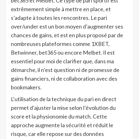
bet365 et Melbet. Ce type de pari sportif est
extrêmement simple à mettre en place, et
s’adapte à toutes les rencontres. Le pari
over/under est un bon moyen d’augmenter ses
chances de gains, et est en plus proposé par de
nombreuses plateformes comme 1XBET,
Betwinner, bet365 ou encore Melbet. Il est
essentiel pour moi de clarifier que, dans ma
démarche, il n’est question ni de promesse de
gains financiers, ni de collaboration avec des
bookmakers.
L’utilisation de la technique du pari en direct
permet d’ajuster la mise selon l’évolution du
score et la physionomie du match. Cette
approche augmente la sécurité et réduit le
risque, car elle repose sur des données