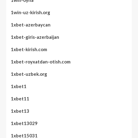
1win-oyna
1win-uz-kirish.org
1xbet-azerbaycan
1xbet-giris-azerbaijan
1xbet-kirish.com
1xbet-royxatdan-otish.com
1xbet-uzbek.org
1xbet1
1xbet11
1xbet13
1xbet13029
1xbet15031