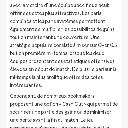
avec la victoire d’une équipe spécifique peut
offrir des cotes plus attractives. Les paris
combinés et les paris systèmes permettent
également de multiplier les possibilités de gains
tout en maintenant une couverture. Une
stratégie populaire consiste à miser sur Over 0.5
but en première mi-temps lorsque les deux
équipes présentent des statistiques offensives
élevées en début de match. De plus, le pari sur la
mi-temps la plus prolifique offre des cotes
intéressantes.
Cependant, de nombreux bookmakers
proposent une option « Cash Out » qui permet de
sécuriser une partie des gains ou de minimiser
une perte avant la fin du match. Le jeu
responsable n’est pas une contrainte, c’est la