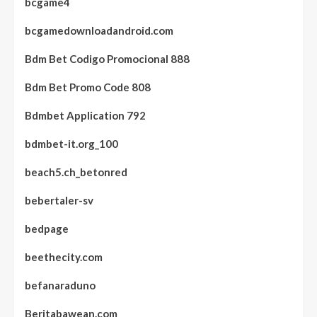
bcgame4
bcgamedownloadandroid.com
Bdm Bet Codigo Promocional 888
Bdm Bet Promo Code 808
Bdmbet Application 792
bdmbet-it.org_100
beach5.ch_betonred
bebertaler-sv
bedpage
beethecity.com
befanaraduno
Beritabawean.com