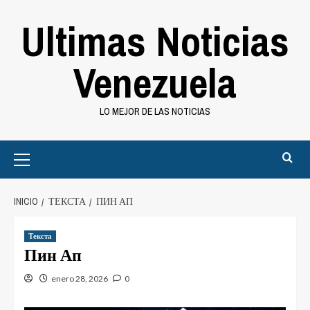
Saltar
Ultimas Noticias
al
contenido
Venezuela
LO MEJOR DE LAS NOTICIAS
Primary
Menu
INICIO
ТЕКСТА
ПИН АП
Текста
Пин Ап
enero 28, 2026
0