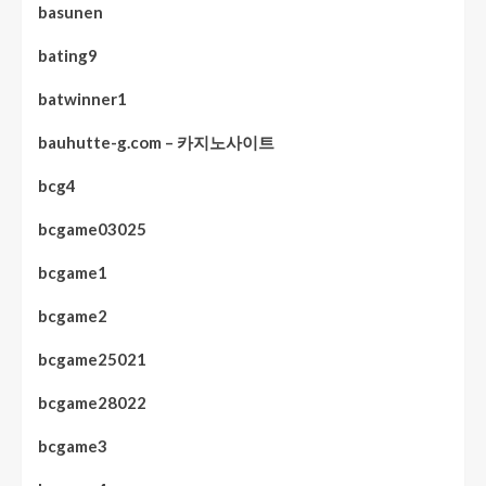
basunen
bating9
batwinner1
bauhutte-g.com – 카지노사이트
bcg4
bcgame03025
bcgame1
bcgame2
bcgame25021
bcgame28022
bcgame3