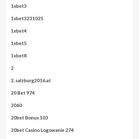
1xbet3
1xbet3231025
1xbet4
1xbet5
1xbet8
2
2. salzburg2016.at
20 Bet 974
2060
20bet Bonus 103
20bet Casino Logowanie 274