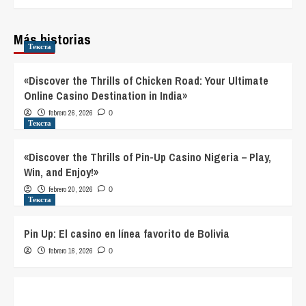
Más historias
Текста
«Discover the Thrills of Chicken Road: Your Ultimate
Online Casino Destination in India»
febrero 26, 2026
0
Текста
«Discover the Thrills of Pin-Up Casino Nigeria – Play,
Win, and Enjoy!»
febrero 20, 2026
0
Текста
Pin Up: El casino en línea favorito de Bolivia
febrero 16, 2026
0