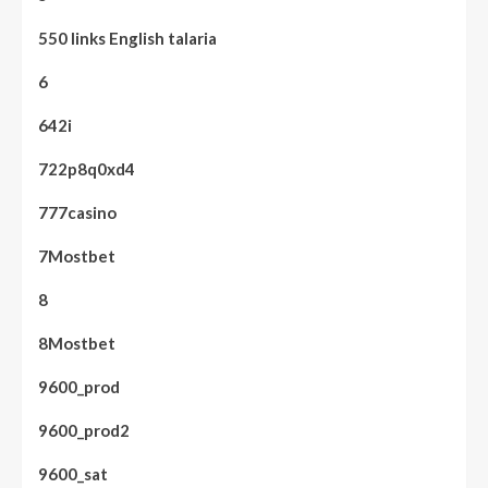
550 links English talaria
6
642i
722p8q0xd4
777casino
7Mostbet
8
8Mostbet
9600_prod
9600_prod2
9600_sat