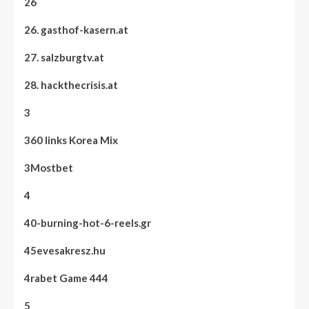
26
26. gasthof-kasern.at
27. salzburgtv.at
28. hackthecrisis.at
3
360 links Korea Mix
3Mostbet
4
40-burning-hot-6-reels.gr
45evesakresz.hu
4rabet Game 444
5