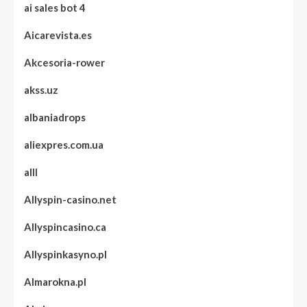
ai sales bot 4
Aicarevista.es
Akcesoria-rower
akss.uz
albaniadrops
aliexpres.com.ua
alll
Allyspin-casino.net
Allyspincasino.ca
Allyspinkasyno.pl
Almarokna.pl