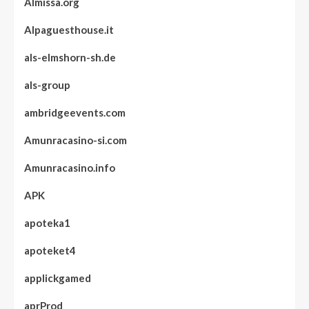
Almissa.org
Alpaguesthouse.it
als-elmshorn-sh.de
als-group
ambridgeevents.com
Amunracasino-si.com
Amunracasino.info
APK
apoteka1
apoteket4
applickgamed
aprProd