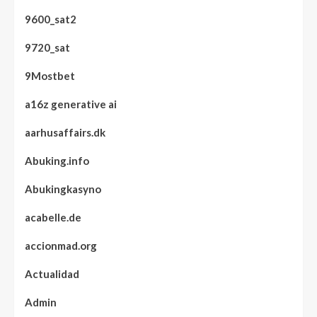
9600_sat2
9720_sat
9Mostbet
a16z generative ai
aarhusaffairs.dk
Abuking.info
Abukingkasyno
acabelle.de
accionmad.org
Actualidad
Admin