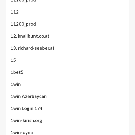
112
11200_prod
12. knallbunt.co.at
13. richard-seeber.at
15
1bet5
1win
1win Azərbaycan
1win Login 174
1win-kirish.org
1win-oyna