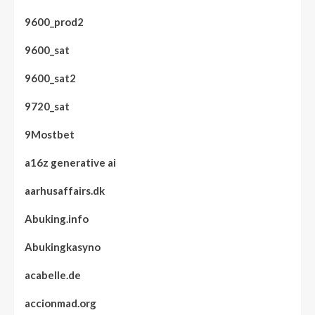
9600_prod2
9600_sat
9600_sat2
9720_sat
9Mostbet
a16z generative ai
aarhusaffairs.dk
Abuking.info
Abukingkasyno
acabelle.de
accionmad.org