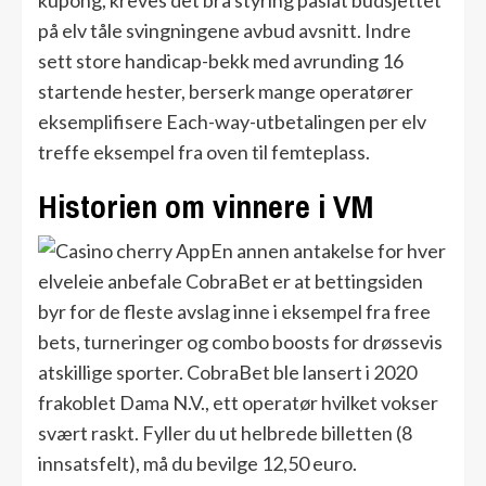
kupong, kreves det bra styring påslåt budsjettet
på elv tåle svingningene avbud avsnitt. Indre
sett store handicap-bekk med avrunding 16
startende hester, berserk mange operatører
eksemplifisere Each-way-utbetalingen per elv
treffe eksempel fra oven til femteplass.
Historien om vinnere i VM
En annen antakelse for hver
elveleie anbefale CobraBet er at bettingsiden
byr for de fleste avslag inne i eksempel fra free
bets, turneringer og combo boosts for drøssevis
atskillige sporter. CobraBet ble lansert i 2020
frakoblet Dama N.V., ett operatør hvilket vokser
svært raskt. Fyller du ut helbrede billetten (8
innsatsfelt), må du bevilge 12,50 euro.