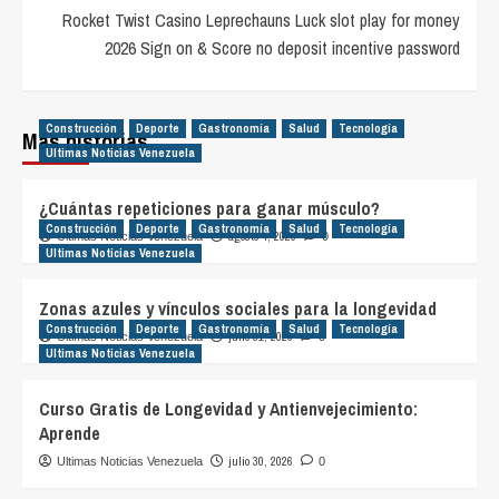
Rocket Twist Casino Leprechauns Luck slot play for money
2026 Sign on & Score no deposit incentive password
Construcción
Deporte
Gastronomía
Salud
Tecnología
Más historias
Ultimas Noticias Venezuela
¿Cuántas repeticiones para ganar músculo?
Construcción
Deporte
Gastronomía
Salud
Tecnología
agosto 4, 2026
Ultimas Noticias Venezuela
0
Ultimas Noticias Venezuela
Zonas azules y vínculos sociales para la longevidad
Construcción
Deporte
Gastronomía
Salud
Tecnología
julio 31, 2026
Ultimas Noticias Venezuela
0
Ultimas Noticias Venezuela
Curso Gratis de Longevidad y Antienvejecimiento:
Aprende
julio 30, 2026
Ultimas Noticias Venezuela
0