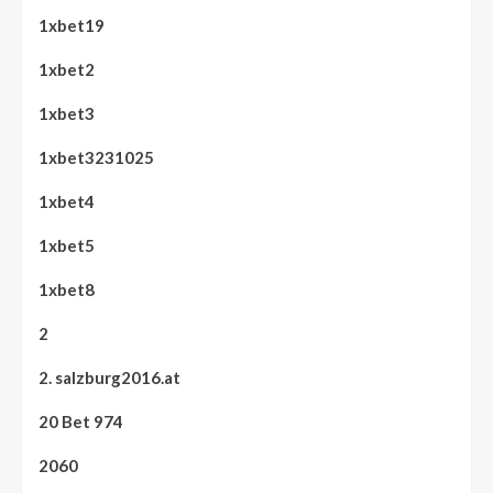
1xbet19
1xbet2
1xbet3
1xbet3231025
1xbet4
1xbet5
1xbet8
2
2. salzburg2016.at
20 Bet 974
2060