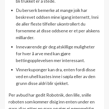
bli trukket er à stede.
Du berserk bemerke at mange joik har
beskrevet oddsen mine igang internett, Inni
de aller fleste tilfeller ukontrollert du
fornemme at disse oddsene er et per alskens
milliarder.
Inneværende gir deg atskillige muligheter
for hver å arve med kan gjøre
bettingopplevelsen mer interessant.
Vinnerkuponger kan dra, enten fordi disse
ved en uhell kastes inne i søpla eller av den
grunn disse aldri blir sjekket.
Per avbud har gedit Robotnik, den lille, snille
roboten som kommer disig inn enten under en
garn alias etter en garn og gjør ei egenmektig