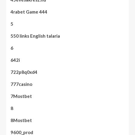
4rabet Game 444
5
550 links English talaria
6
642i
722p8q0xd4
777casino
7Mostbet
8
8Mostbet
9600_prod