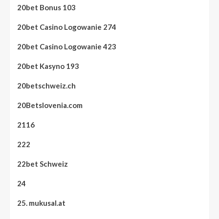
20bet Bonus 103
20bet Casino Logowanie 274
20bet Casino Logowanie 423
20bet Kasyno 193
20betschweiz.ch
20Betslovenia.com
2116
222
22bet Schweiz
24
25. mukusal.at