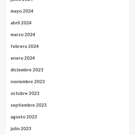
mayo 2024
abril 2024
marzo 2024
febrero 2024
enero 2024
diciembre 2023
noviembre 2023
octubre 2023
septiembre 2023
agosto 2023
julio 2023