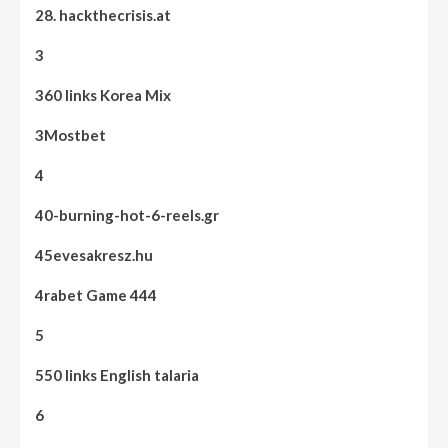
28. hackthecrisis.at
3
360 links Korea Mix
3Mostbet
4
40-burning-hot-6-reels.gr
45evesakresz.hu
4rabet Game 444
5
550 links English talaria
6