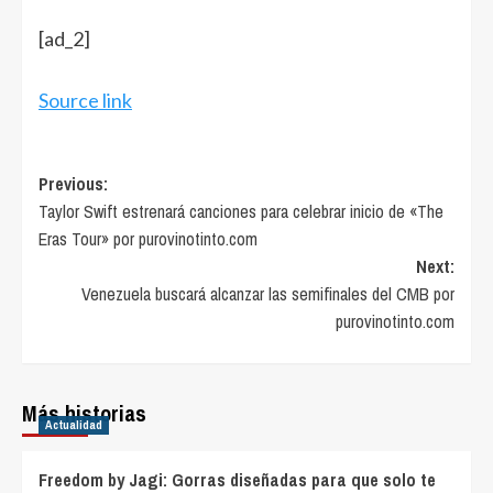
[ad_2]
Source link
Post
Previous:
Taylor Swift estrenará canciones para celebrar inicio de «The
navigation
Eras Tour» por purovinotinto.com
Next:
Venezuela buscará alcanzar las semifinales del CMB por
purovinotinto.com
Más historias
Actualidad
Freedom by Jagi: Gorras diseñadas para que solo te