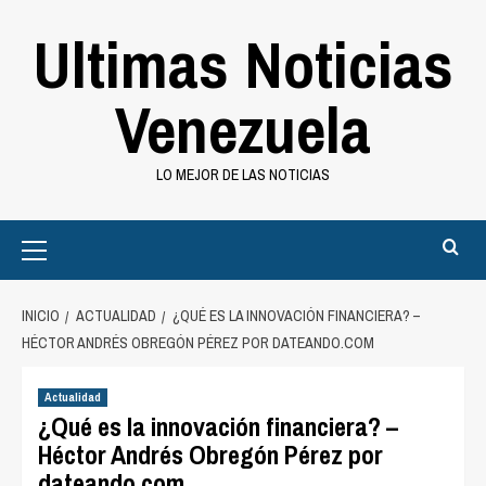
Saltar
Ultimas Noticias
al
contenido
Venezuela
LO MEJOR DE LAS NOTICIAS
Primary
Menu
INICIO
ACTUALIDAD
¿QUÉ ES LA INNOVACIÓN FINANCIERA? –
HÉCTOR ANDRÉS OBREGÓN PÉREZ POR DATEANDO.COM
Actualidad
¿Qué es la innovación financiera? –
Héctor Andrés Obregón Pérez por
dateando.com