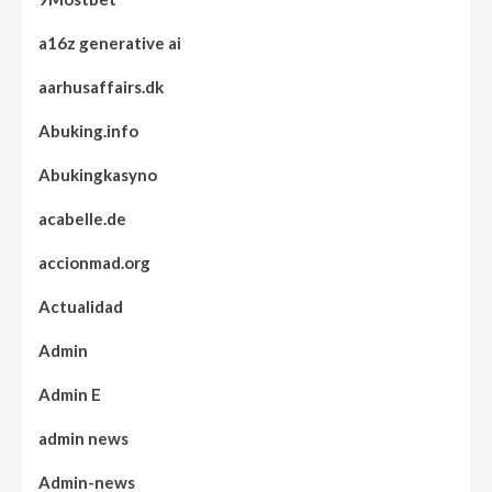
a16z generative ai
aarhusaffairs.dk
Abuking.info
Abukingkasyno
acabelle.de
accionmad.org
Actualidad
Admin
Admin E
admin news
Admin-news