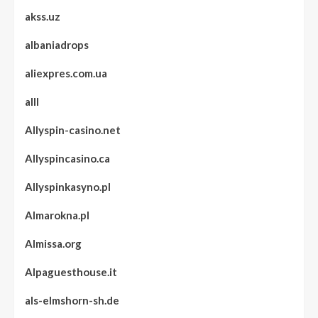
akss.uz
albaniadrops
aliexpres.com.ua
alll
Allyspin-casino.net
Allyspincasino.ca
Allyspinkasyno.pl
Almarokna.pl
Almissa.org
Alpaguesthouse.it
als-elmshorn-sh.de