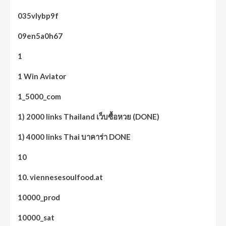
035vlybp9f
09en5a0h67
1
1 Win Aviator
1_5000_com
1) 2000 links Thailand เว็บซื้อหวย (DONE)
1) 4000 links Thai บาคาร่า DONE
10
10. viennesesoulfood.at
10000_prod
10000_sat