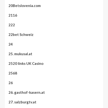
20Betslovenia.com
2116
222
22bet Schweiz
24
25. mukusal.at
2520 links UK Casino
2568
26
26. gasthof-kasern.at
27. salzburgtv.at