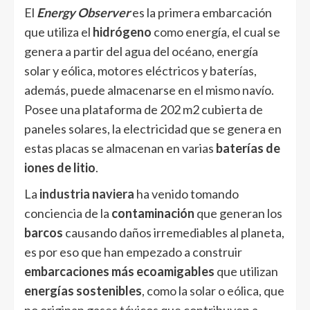
El
Energy Observer
es la primera embarcación
que utiliza el
hidrógeno
como energía, el cual se
genera a partir del agua del océano, energía
solar y eólica, motores eléctricos y baterías,
además, puede almacenarse en el mismo navío.
Posee una plataforma de 202 m2 cubierta de
paneles solares, la electricidad que se genera en
estas placas se almacenan en varias
baterías de
iones de litio
.
La
industria naviera
ha venido tomando
conciencia de la
contaminación
que generan los
barcos
causando daños irremediables al planeta,
es por eso que han empezado a construir
embarcaciones más ecoamigables
que utilizan
energías sostenibles
, como la solar o eólica, que
no originan gases tóxicos que contribuyen a