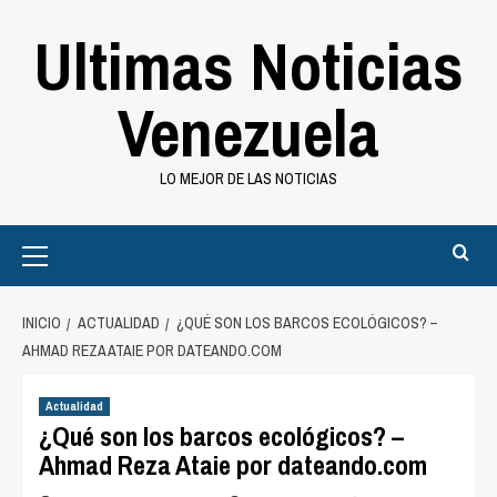
Saltar
Ultimas Noticias
al
contenido
Venezuela
LO MEJOR DE LAS NOTICIAS
Primary
Menu
INICIO
ACTUALIDAD
¿QUÉ SON LOS BARCOS ECOLÓGICOS? –
AHMAD REZA ATAIE POR DATEANDO.COM
Actualidad
¿Qué son los barcos ecológicos? –
Ahmad Reza Ataie por dateando.com