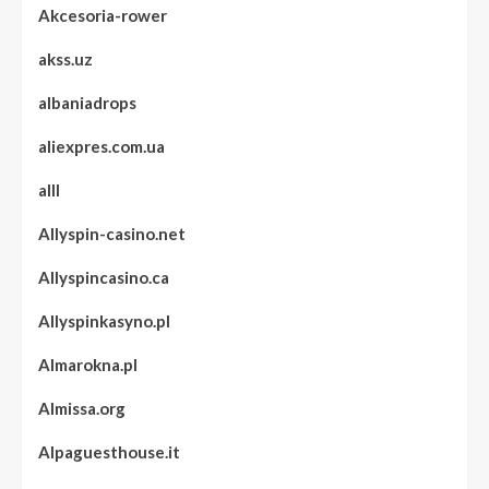
Akcesoria-rower
akss.uz
albaniadrops
aliexpres.com.ua
alll
Allyspin-casino.net
Allyspincasino.ca
Allyspinkasyno.pl
Almarokna.pl
Almissa.org
Alpaguesthouse.it