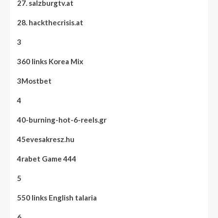
27. salzburgtv.at
28. hackthecrisis.at
3
360 links Korea Mix
3Mostbet
4
40-burning-hot-6-reels.gr
45evesakresz.hu
4rabet Game 444
5
550 links English talaria
6