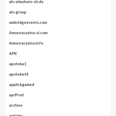
als-elmshorn-sh.de
als-group
ambridgeevents.com
Amunracasino-si.com
Amunracasino.info
APK
apoteka1
apoteket4
applickgamed
aprProd
archive
articles