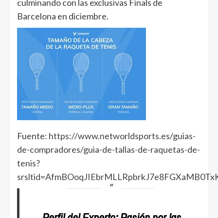
culminando con las exclusivas Finals de
Barcelona en diciembre.
Fuente:
https://www.networldsports.es/guias-
de-compradores/guia-de-tallas-de-raquetas-de-
tenis?
srsltid=AfmBOoqJIEbrMLLRpbrkJ7e8FGXaMB0Tx
Perfil del Experto: Pasión por las