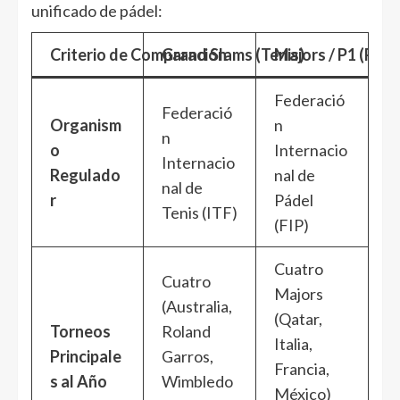
unificado de pádel:
Criterio de Comparación
Grand Slams (Tenis)
Majors / P1 (Páde
Federació
Federació
Organism
n
n
o
Internacio
Internacio
Regulado
nal de
nal de
r
Pádel
Tenis (ITF)
(FIP)
Cuatro
Cuatro
Majors
(Australia,
(Qatar,
Torneos
Roland
Italia,
Principale
Garros,
Francia,
s al Año
Wimbledo
México)