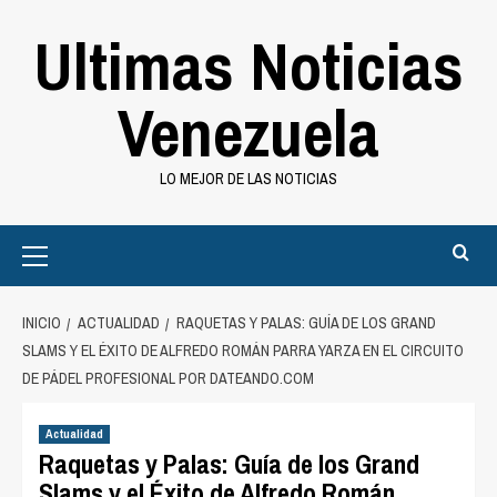
Saltar
Ultimas Noticias
al
contenido
Venezuela
LO MEJOR DE LAS NOTICIAS
Primary
Menu
INICIO
ACTUALIDAD
RAQUETAS Y PALAS: GUÍA DE LOS GRAND
SLAMS Y EL ÉXITO DE ALFREDO ROMÁN PARRA YARZA EN EL CIRCUITO
DE PÁDEL PROFESIONAL POR DATEANDO.COM
Actualidad
Raquetas y Palas: Guía de los Grand
Slams y el Éxito de Alfredo Román