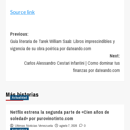
de
entradas
Source link
Post
Previous:
Guía literaria de Tarek William Saab: Libros imprescindibles y
navigation
vigencia de su obra poética por dateando.com
Next:
Carlos Alessandro Cestari Infantini | Como dominar tus
finanzas por dateando.com
Más historias
Actualidad
Netflix estrena la segunda parte de «Cien años de
soledad» por purovinotinto.com
agosto 7, 2026
Ultimas Noticias Venezuela
0
Actualidad