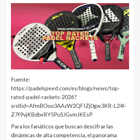
Fuente:
https://padelspeed.com/es/blogs/news/top-
rated-padel-rackets-2026?
srsltid=AfmBOoo3AAzW2QFIZj0gw3KR-L24I-
Z7f9vjKBdbxRY5PuSJGvmJKEsP
Para los fanáticos que buscan descifrar las
dinámicas de alta competencia, el panorama