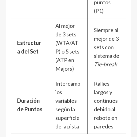
puntos
(P1)
Al mejor
Siempre al
de 3 sets
mejor de 3
Estructur
(WTA/AT
sets con
a del Set
P) o 5 sets
sistema de
(ATP en
Tie-break
Majors)
Intercamb
Rallies
ios
largos y
Duración
variables
continuos
de Puntos
según la
debido al
superficie
rebote en
de la pista
paredes