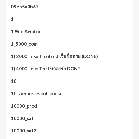
09en5a0h67
1
1 Win Aviator
1_5000_com
1) 2000 links Thailand เว็บซื้อหวย (DONE)
1) 4000 links Thai บาคาร่า DONE
10
10. viennesesoulfood.at
10000_prod
10000_sat
10000_sat2