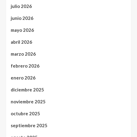
julio 2026
junio 2026
mayo 2026
abril 2026
marzo 2026
febrero 2026
enero 2026
diciembre 2025
noviembre 2025
octubre 2025
septiembre 2025