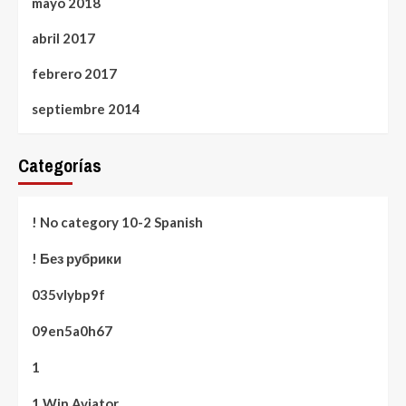
mayo 2018
abril 2017
febrero 2017
septiembre 2014
Categorías
! No category 10-2 Spanish
! Без рубрики
035vlybp9f
09en5a0h67
1
1 Win Aviator