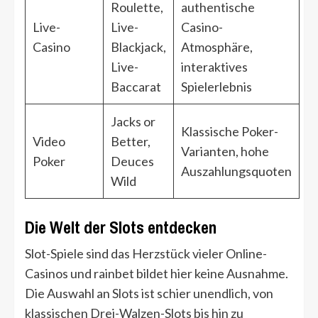
Roulette,
authentische
Live-
Live-
Casino-
Casino
Blackjack,
Atmosphäre,
Live-
interaktives
Baccarat
Spielerlebnis
Jacks or
Klassische Poker-
Video
Better,
Varianten, hohe
Poker
Deuces
Auszahlungsquoten
Wild
Die Welt der Slots entdecken
Slot-Spiele sind das Herzstück vieler Online-
Casinos und rainbet bildet hier keine Ausnahme.
Die Auswahl an Slots ist schier unendlich, von
klassischen Drei-Walzen-Slots bis hin zu