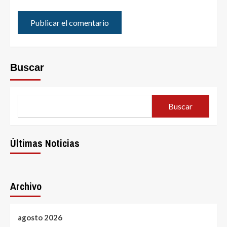
Buscar
Buscar
Últimas Noticias
Archivo
agosto 2026