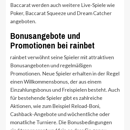
Baccarat werden auch weitere Live-Spiele wie
Poker, Baccarat Squeeze und Dream Catcher
angeboten.
Bonusangebote und
Promotionen bei rainbet
rainbet verwöhnt seine Spieler mit attraktiven
Bonusangeboten und regelmäßigen
Promotionen. Neue Spieler erhalten in der Regel
einen Willkommensbonus, der aus einem
Einzahlungsbonus und Freispielen besteht. Auch
für bestehende Spieler gibt es zahlreiche
Aktionen, wie zum Beispiel Reload-Boni,
Cashback-Angebote und wöchentliche oder
monatliche Turniere. Die Bonusbedingungen