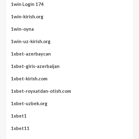
1win Login 174
1win-kirish.org
1win-oyna
1win-uz-kirish.org
1xbet-azerbaycan
1xbet-giris-azerbaijan
1xbet-kirish.com
1xbet-royxatdan-otish.com
1xbet-uzbek.org
1xbet1
1xbet11