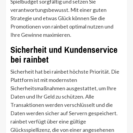
Spielbudget sorgfältig und setzen Sie
verantwortungsbewusst. Mit einer guten
Strategie und etwas Glück können Sie die
Promotionen von rainbet optimal nutzen und
Ihre Gewinne maximieren.
Sicherheit und Kundenservice
bei rainbet
Sicherheit hat bei rainbet höchste Priorität. Die
Plattform ist mit modernsten
Sicherheitsmaßnahmen ausgestattet, um Ihre
Daten und Ihr Geld zu schützen. Alle
Transaktionen werden verschlüsselt und die
Daten werden sicher auf Servern gespeichert.
rainbet verfügt über eine gültige
Glücksspiellizenz, die von einer angesehenen