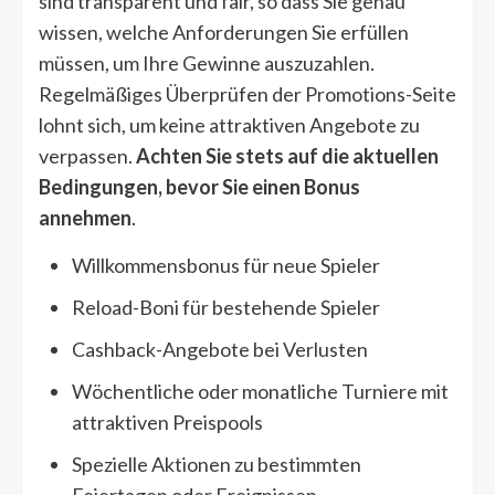
sind transparent und fair, so dass Sie genau
wissen, welche Anforderungen Sie erfüllen
müssen, um Ihre Gewinne auszuzahlen.
Regelmäßiges Überprüfen der Promotions-Seite
lohnt sich, um keine attraktiven Angebote zu
verpassen.
Achten Sie stets auf die aktuellen
Bedingungen, bevor Sie einen Bonus
annehmen
.
Willkommensbonus für neue Spieler
Reload-Boni für bestehende Spieler
Cashback-Angebote bei Verlusten
Wöchentliche oder monatliche Turniere mit
attraktiven Preispools
Spezielle Aktionen zu bestimmten