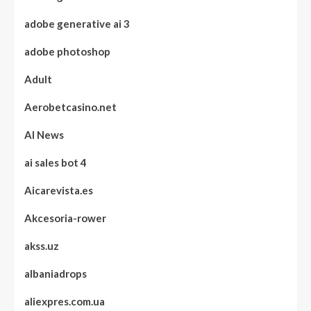
adobe generative ai 3
adobe photoshop
Adult
Aerobetcasino.net
AI News
ai sales bot 4
Aicarevista.es
Akcesoria-rower
akss.uz
albaniadrops
aliexpres.com.ua