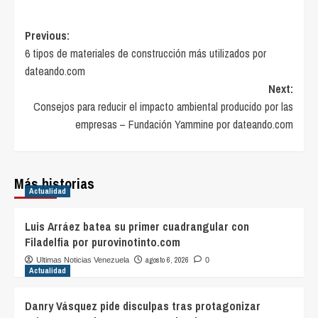
Post
Previous:
6 tipos de materiales de construcción más utilizados por
navigation
dateando.com
Next:
Consejos para reducir el impacto ambiental producido por las
empresas – Fundación Yammine por dateando.com
Más historias
Actualidad
Luis Arráez batea su primer cuadrangular con
Filadelfia por purovinotinto.com
agosto 6, 2026
Ultimas Noticias Venezuela
0
Actualidad
Danry Vásquez pide disculpas tras protagonizar