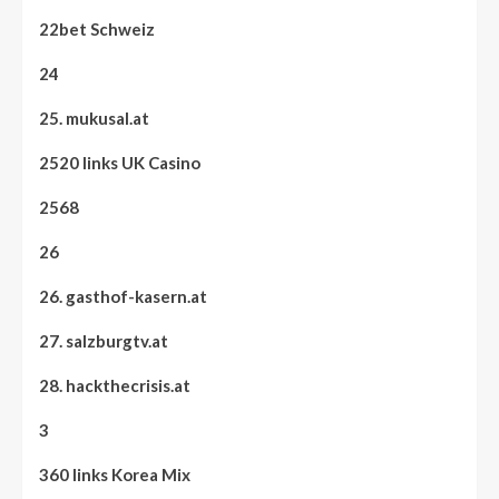
22bet Schweiz
24
25. mukusal.at
2520 links UK Casino
2568
26
26. gasthof-kasern.at
27. salzburgtv.at
28. hackthecrisis.at
3
360 links Korea Mix