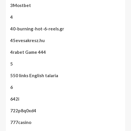
3Mostbet
4
40-burning-hot-6-reels.gr
45evesakresz.hu
4rabet Game 444
5
550 links English talaria
6
642i
722p8q0xd4
777casino