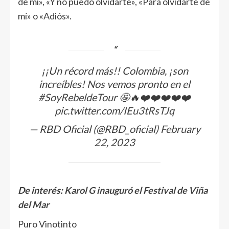
de mí», «Y no puedo olvidarte», «Para olvidarte de
mí» o «Adiós».
¡¡Un récord más!! Colombia, ¡son
increíbles! Nos vemos pronto en el
#SoyRebeldeTour
🤩🔥❤️❤️❤️❤️❤️
pic.twitter.com/IEu3tRsTJq
— RBD Oficial (@RBD_oficial)
February
22, 2023
De interés:
Karol G inauguró el Festival de Viña
del Mar
Puro Vinotinto