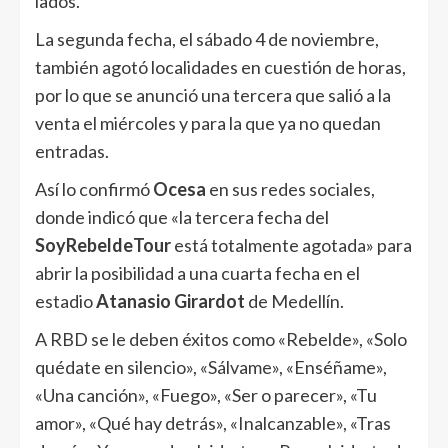
lados.
La segunda fecha, el sábado 4 de noviembre,
también agotó localidades en cuestión de horas,
por lo que se anunció una tercera que salió a la
venta el miércoles y para la que ya no quedan
entradas.
Así lo confirmó
Ocesa
en sus redes sociales,
donde indicó que «la tercera fecha del
SoyRebeldeTour
está totalmente agotada» para
abrir la posibilidad a una cuarta fecha en el
estadio
Atanasio Girardot
de Medellín.
A RBD se le deben éxitos como «Rebelde», «Solo
quédate en silencio», «Sálvame», «Enséñame»,
«Una canción», «Fuego», «Ser o parecer», «Tu
amor», «Qué hay detrás», «Inalcanzable», «Tras