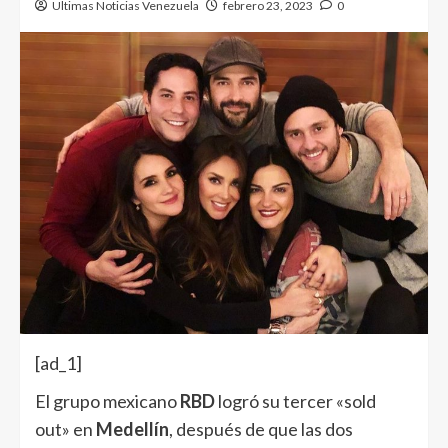
Ultimas Noticias Venezuela
febrero 23, 2023
0
[ad_1]
El grupo mexicano
RBD
logró su tercer «sold
out» en
Medellín
, después de que las dos