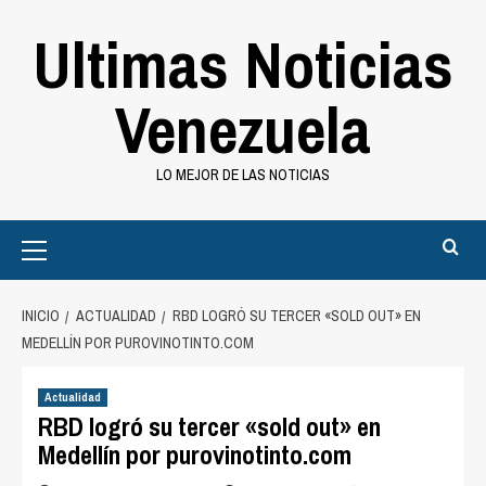
Saltar
Ultimas Noticias
al
contenido
Venezuela
LO MEJOR DE LAS NOTICIAS
Primary
Menu
INICIO
ACTUALIDAD
RBD LOGRÓ SU TERCER «SOLD OUT» EN
MEDELLÍN POR PUROVINOTINTO.COM
Actualidad
RBD logró su tercer «sold out» en
Medellín por purovinotinto.com