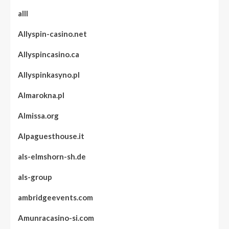
alll
Allyspin-casino.net
Allyspincasino.ca
Allyspinkasyno.pl
Almarokna.pl
Almissa.org
Alpaguesthouse.it
als-elmshorn-sh.de
als-group
ambridgeevents.com
Amunracasino-si.com