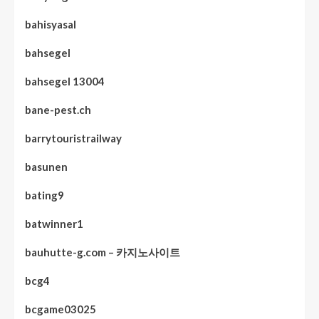
bahisyasal
bahsegel
bahsegel 13004
bane-pest.ch
barrytouristrailway
basunen
bating9
batwinner1
bauhutte-g.com – 카지노사이트
bcg4
bcgame03025