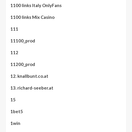
1100 links Italy OnlyFans
1100 links Mix Casino
111
11100_prod
112
11200_prod
12. knallbunt.co.at
13. richard-seeber.at
15
1bet5
1win