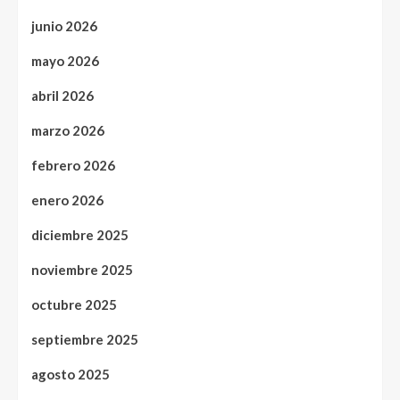
junio 2026
mayo 2026
abril 2026
marzo 2026
febrero 2026
enero 2026
diciembre 2025
noviembre 2025
octubre 2025
septiembre 2025
agosto 2025