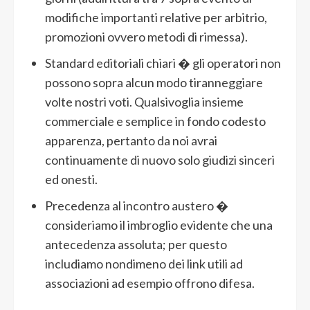
modifiche importanti relative per arbitrio,
promozioni ovvero metodi di rimessa).
Standard editoriali chiari � gli operatori non
possono sopra alcun modo tiranneggiare
volte nostri voti. Qualsivoglia insieme
commerciale e semplice in fondo codesto
apparenza, pertanto da noi avrai
continuamente di nuovo solo giudizi sinceri
ed onesti.
Precedenza al incontro austero �
consideriamo il imbroglio evidente che una
antecedenza assoluta; per questo
includiamo nondimeno dei link utili ad
associazioni ad esempio offrono difesa.