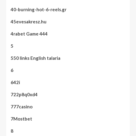
40-burning-hot-6-reels.gr
45evesakresz.hu
4rabet Game 444
5
550 links English talaria
6
642i
722p8q0xd4
777casino
7Mostbet
8