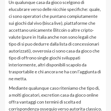
Un qualunque casa da gioco scelgono di
elucubrare verso delle nicchie specifiche: quale,
ci sono operatori che puntano compiutamente
sui giochi dal vivo (bisca live), piattaforme che
accettano unicamente Bitcoin o altre cripto-
valute (pure in Italia anche non sono legali che
tipo di si puo dedurre dalla lista di concessionari
autorizzati), ovverosia ci sono casa da gioco che
tipo di offrono single giochi sviluppati
interiormente, altri disponibili scapolo da
trasportabile e chi ancora ne ha con l’aggiunta di
ne metta.
Mediante qualunque caso riteniamo che tipo di,
a molti giocatori, excretion casa da gioco online
offra vantaggi con termini di scelta ed
corrispondenza ossequio verso autorita classico.