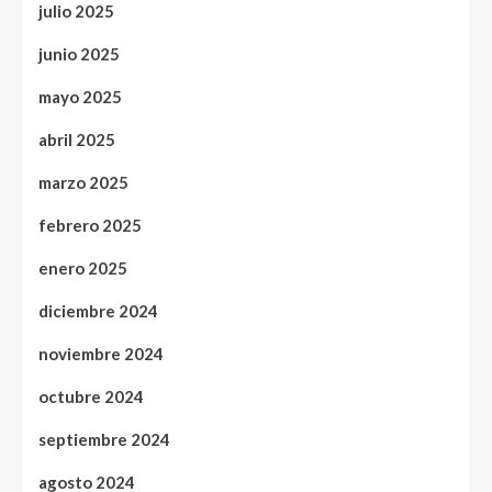
julio 2025
junio 2025
mayo 2025
abril 2025
marzo 2025
febrero 2025
enero 2025
diciembre 2024
noviembre 2024
octubre 2024
septiembre 2024
agosto 2024