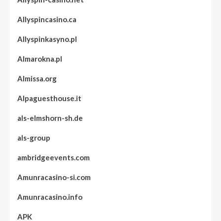
Allyspincasino.ca
Allyspinkasyno.pl
Almarokna.pl
Almissa.org
Alpaguesthouse.it
als-elmshorn-sh.de
als-group
ambridgeevents.com
Amunracasino-si.com
Amunracasino.info
APK