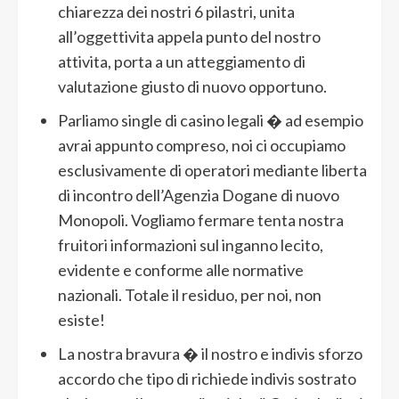
chiarezza dei nostri 6 pilastri, unita
all’oggettivita appela punto del nostro
attivita, porta a un atteggiamento di
valutazione giusto di nuovo opportuno.
Parliamo single di casino legali � ad esempio
avrai appunto compreso, noi ci occupiamo
esclusivamente di operatori mediante liberta
di incontro dell’Agenzia Dogane di nuovo
Monopoli. Vogliamo fermare tenta nostra
fruitori informazioni sul inganno lecito,
evidente e conforme alle normative
nazionali. Totale il residuo, per noi, non
esiste!
La nostra bravura � il nostro e indivis sforzo
accordo che tipo di richiede indivis sostrato