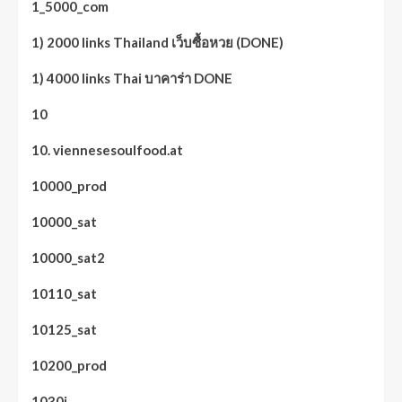
1_5000_com
1) 2000 links Thailand เว็บซื้อหวย (DONE)
1) 4000 links Thai บาคาร่า DONE
10
10. viennesesoulfood.at
10000_prod
10000_sat
10000_sat2
10110_sat
10125_sat
10200_prod
1030i