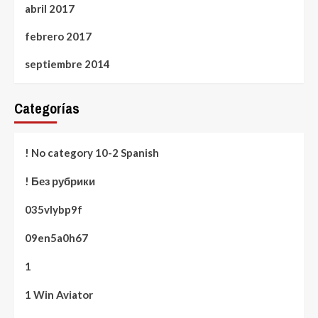
abril 2017
febrero 2017
septiembre 2014
Categorías
! No category 10-2 Spanish
! Без рубрики
035vlybp9f
09en5a0h67
1
1 Win Aviator