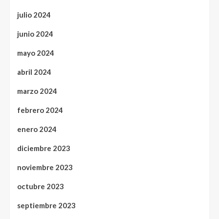
julio 2024
junio 2024
mayo 2024
abril 2024
marzo 2024
febrero 2024
enero 2024
diciembre 2023
noviembre 2023
octubre 2023
septiembre 2023