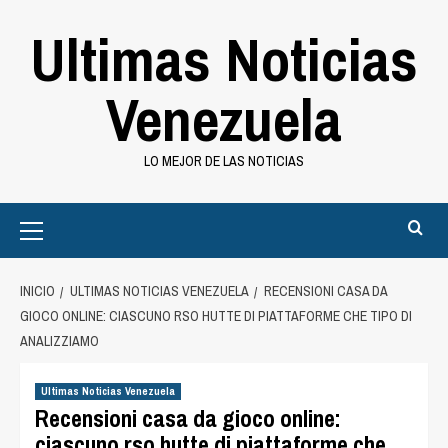
Saltar
Ultimas Noticias
al
contenido
Venezuela
LO MEJOR DE LAS NOTICIAS
Primary
Menu
INICIO
ULTIMAS NOTICIAS VENEZUELA
RECENSIONI CASA DA
GIOCO ONLINE: CIASCUNO RSO HUTTE DI PIATTAFORME CHE TIPO DI
ANALIZZIAMO
Ultimas Noticias Venezuela
Recensioni casa da gioco online:
ciascuno rso hutte di piattaforme che