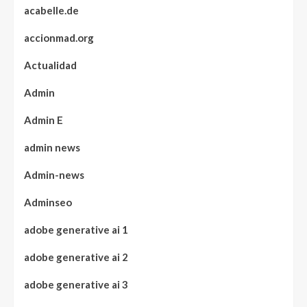
acabelle.de
accionmad.org
Actualidad
Admin
Admin E
admin news
Admin-news
Adminseo
adobe generative ai 1
adobe generative ai 2
adobe generative ai 3