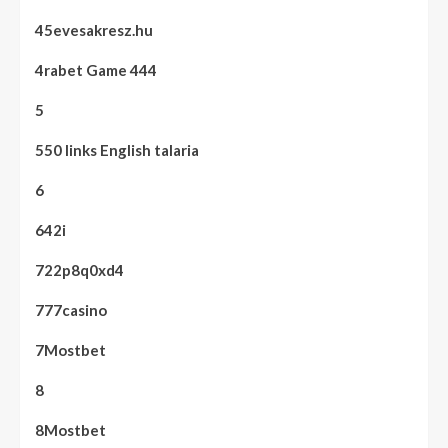
45evesakresz.hu
4rabet Game 444
5
550 links English talaria
6
642i
722p8q0xd4
777casino
7Mostbet
8
8Mostbet