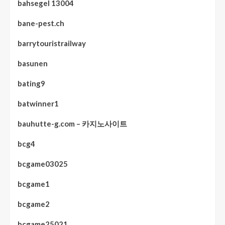
bahsegel 13004
bane-pest.ch
barrytouristrailway
basunen
bating9
batwinner1
bauhutte-g.com – 카지노사이트
bcg4
bcgame03025
bcgame1
bcgame2
bcgame25021