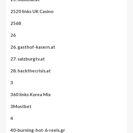
2520 links UK Casino
2568
26
26. gasthof-kasern.at
27. salzburgtv.at
28. hackthecrisis.at
3
360 links Korea Mix
3Mostbet
4
40-burning-hot-6-reels.gr