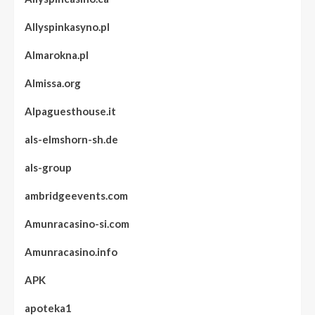
Allyspinkasyno.pl
Almarokna.pl
Almissa.org
Alpaguesthouse.it
als-elmshorn-sh.de
als-group
ambridgeevents.com
Amunracasino-si.com
Amunracasino.info
APK
apoteka1