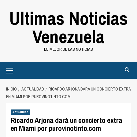
Saltar
Ultimas Noticias
al
contenido
Venezuela
LO MEJOR DE LAS NOTICIAS
Primary
Menu
INICIO
ACTUALIDAD
RICARDO ARJONA DARÁ UN CONCIERTO EXTRA
EN MIAMI POR PUROVINOTINTO.COM
Actualidad
Ricardo Arjona dará un concierto extra
en Miami por purovinotinto.com