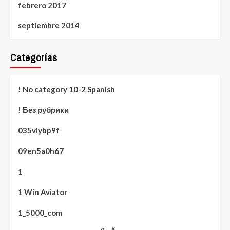
febrero 2017
septiembre 2014
Categorías
! No category 10-2 Spanish
! Без рубрики
035vlybp9f
09en5a0h67
1
1 Win Aviator
1_5000_com