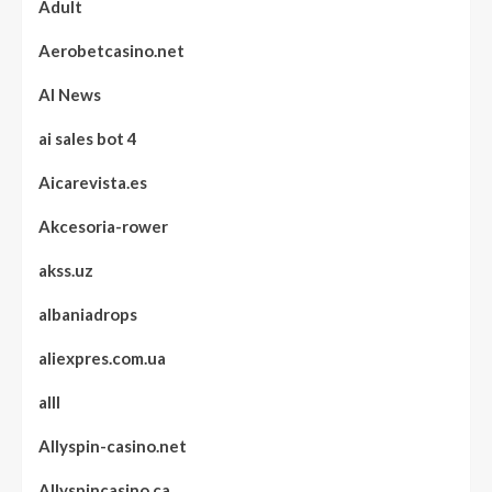
Adult
Aerobetcasino.net
AI News
ai sales bot 4
Aicarevista.es
Akcesoria-rower
akss.uz
albaniadrops
aliexpres.com.ua
alll
Allyspin-casino.net
Allyspincasino.ca