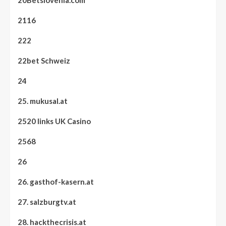
20Betslovenia.com
2116
222
22bet Schweiz
24
25. mukusal.at
2520 links UK Casino
2568
26
26. gasthof-kasern.at
27. salzburgtv.at
28. hackthecrisis.at