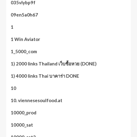
035vlybp9f
09en5a0h67
1
1 Win Aviator
1_5000_com
1) 2000 links Thailand เว็บซื้อหวย (DONE)
1) 4000 links Thai บาคาร่า DONE
10
10. viennesesoulfood.at
10000_prod
10000_sat