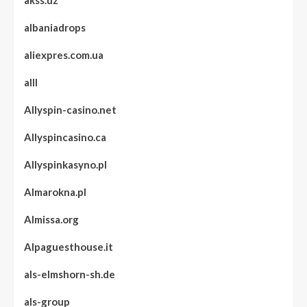
akss.uz
albaniadrops
aliexpres.com.ua
alll
Allyspin-casino.net
Allyspincasino.ca
Allyspinkasyno.pl
Almarokna.pl
Almissa.org
Alpaguesthouse.it
als-elmshorn-sh.de
als-group