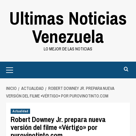
Saltar
Ultimas Noticias
al
contenido
Venezuela
LO MEJOR DE LAS NOTICIAS
Primary
Menu
INICIO
ACTUALIDAD
ROBERT DOWNEY JR. PREPARA NUEVA
VERSIÓN DEL FILME «VÉRTIGO» POR PUROVINOTINTO.COM
Actualidad
Robert Downey Jr. prepara nueva
versión del filme «Vértigo» por
purovinotinto.com