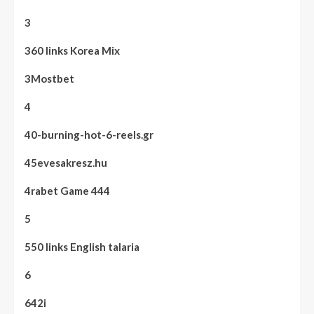
3
360 links Korea Mix
3Mostbet
4
40-burning-hot-6-reels.gr
45evesakresz.hu
4rabet Game 444
5
550 links English talaria
6
642i