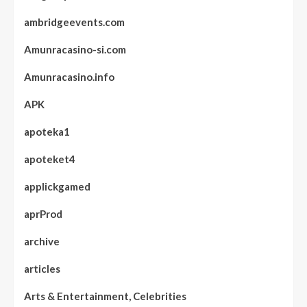
ambridgeevents.com
Amunracasino-si.com
Amunracasino.info
APK
apoteka1
apoteket4
applickgamed
aprProd
archive
articles
Arts & Entertainment, Celebrities