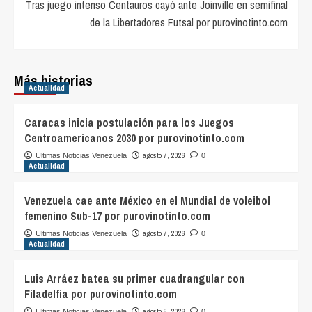
Tras juego intenso Centauros cayó ante Joinville en semifinal
de la Libertadores Futsal por purovinotinto.com
Más historias
Actualidad
Caracas inicia postulación para los Juegos
Centroamericanos 2030 por purovinotinto.com
agosto 7, 2026
Ultimas Noticias Venezuela
0
Actualidad
Venezuela cae ante México en el Mundial de voleibol
femenino Sub-17 por purovinotinto.com
agosto 7, 2026
Ultimas Noticias Venezuela
0
Actualidad
Luis Arráez batea su primer cuadrangular con
Filadelfia por purovinotinto.com
agosto 6, 2026
Ultimas Noticias Venezuela
0