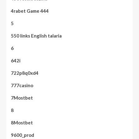
4rabet Game 444
5
550 links English talaria
6
642i
722p8q0xd4
777casino
7Mostbet
8
8Mostbet
9600_prod