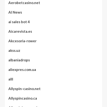
Aerobetcasino.net
AI News
ai sales bot 4
Aicarevista.es
Akcesoria-rower
akss.uz
albaniadrops
aliexpres.com.ua
alll
Allyspin-casino.net
Allyspincasino.ca