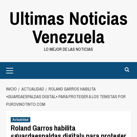
Saltar
Ultimas Noticias
al
contenido
Venezuela
LO MEJOR DE LAS NOTICIAS
Primary
Menu
INICIO
ACTUALIDAD
ROLAND GARROS HABILITA
«GUARDAESPALDAS DIGITAL» PARA PROTEGER A LOS TENISTAS POR
PUROVINOTINTO.COM
Actualidad
Roland Garros habilita
«guardaespaldas digital» para proteger