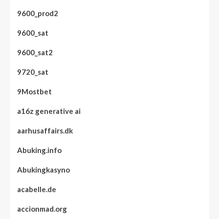
9600_prod2
9600_sat
9600_sat2
9720_sat
9Mostbet
a16z generative ai
aarhusaffairs.dk
Abuking.info
Abukingkasyno
acabelle.de
accionmad.org