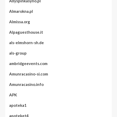
Allyspinkasyno.pl
Almarokna.pl
Almissa.org
Alpaguesthouse.it
als-elmshorn-sh.de
als-group
ambridgeevents.com
Amunracasino-si.com
Amunracasino.info
APK
apoteka1
apoteket4