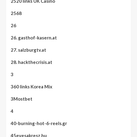
2520 links UK Casino
2568
26
26. gasthof-kasern.at
27. salzburgtv.at
28. hackthecrisis.at
3
360 links Korea Mix
3Mostbet
4
40-burning-hot-6-reels.gr
45evesakresz.hu