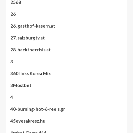
2568
26
26. gasthof-kasern.at
27. salzburgtv.at
28. hackthecrisis.at
3
360 links Korea Mix
3Mostbet
4
40-burning-hot-6-reels.gr
45evesakresz.hu
4rabet Game 444