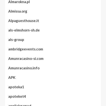
Almarokna.pl
Almissa.org
Alpaguesthouse.it
als-elmshorn-sh.de
als-group
ambridgeevents.com
Amunracasino-si.com
Amunracasino.info
APK
apoteka1
apoteket4
applickgamed