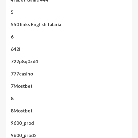
5
550 links English talaria
6
642i
722p8q0xd4
777casino
7Mostbet
8
8Mostbet
9600_prod
9600_prod2