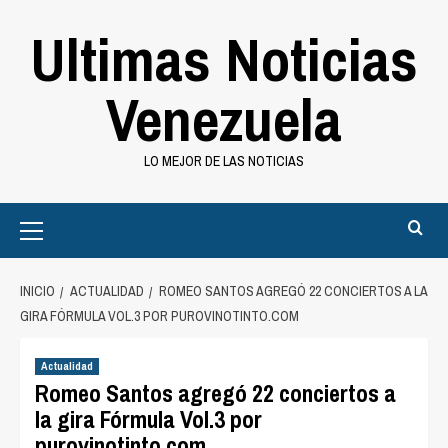
Saltar
Ultimas Noticias
al
contenido
Venezuela
LO MEJOR DE LAS NOTICIAS
Primary
Menu
INICIO
ACTUALIDAD
ROMEO SANTOS AGREGÓ 22 CONCIERTOS A LA
GIRA FÓRMULA VOL.3 POR PUROVINOTINTO.COM
Actualidad
Romeo Santos agregó 22 conciertos a
la gira Fórmula Vol.3 por
purovinotinto.com