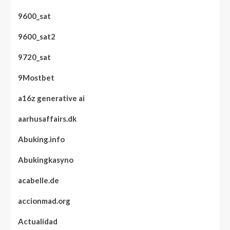
9600_sat
9600_sat2
9720_sat
9Mostbet
a16z generative ai
aarhusaffairs.dk
Abuking.info
Abukingkasyno
acabelle.de
accionmad.org
Actualidad