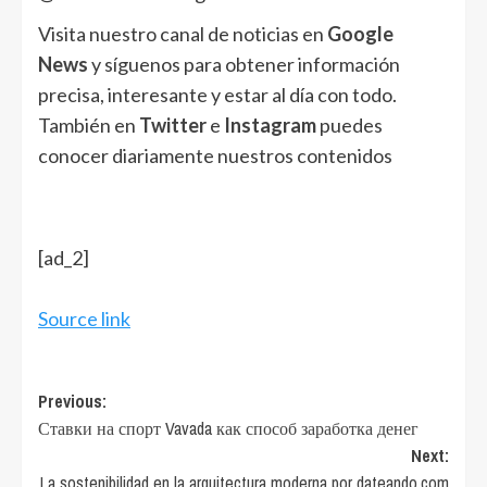
Visita nuestro canal de noticias en
Google
News
y síguenos para obtener información
precisa, interesante y estar al día con todo.
También en
Twitter
e
Instagram
puedes
conocer diariamente nuestros contenidos
[ad_2]
Source link
Post
Previous:
Ставки на спорт Vavada как способ заработка денег
navigation
Next:
La sostenibilidad en la arquitectura moderna por dateando.com