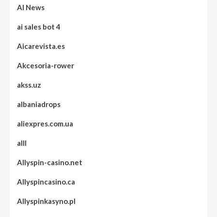
AI News
ai sales bot 4
Aicarevista.es
Akcesoria-rower
akss.uz
albaniadrops
aliexpres.com.ua
alll
Allyspin-casino.net
Allyspincasino.ca
Allyspinkasyno.pl