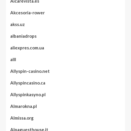
Aicarevista.es
Akcesoria-rower
akss.uz
albaniadrops
aliexpres.com.ua
alll
Allyspin-casino.net
Allyspincasino.ca
Allyspinkasyno.pl
Almarokna.pl
Almissa.org
Alpaguesthouse.it