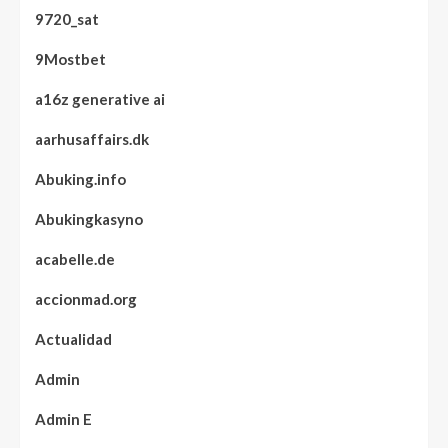
9720_sat
9Mostbet
a16z generative ai
aarhusaffairs.dk
Abuking.info
Abukingkasyno
acabelle.de
accionmad.org
Actualidad
Admin
Admin E