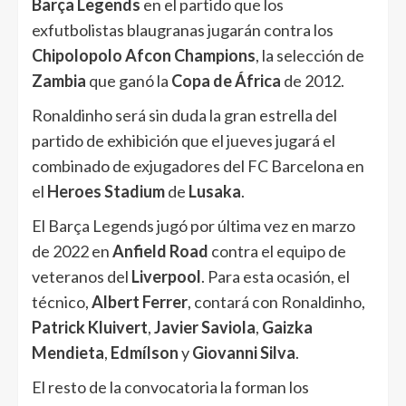
Barça Legends
en el partido que los
exfutbolistas blaugranas jugarán contra los
Chipolopolo Afcon Champions
, la selección de
Zambia
que ganó la
Copa de África
de 2012.
Ronaldinho será sin duda la gran estrella del
partido de exhibición que el jueves jugará el
combinado de exjugadores del FC Barcelona en
el
Heroes Stadium
de
Lusaka
.
El Barça Legends jugó por última vez en marzo
de 2022 en
Anfield Road
contra el equipo de
veteranos del
Liverpool
. Para esta ocasión, el
técnico,
Albert Ferrer
, contará con Ronaldinho,
Patrick Kluivert
,
Javier Saviola
,
Gaizka
Mendieta
,
Edmílson
y
Giovanni Silva
.
El resto de la convocatoria la forman los