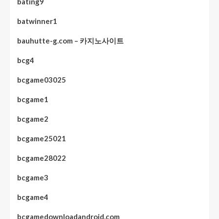
bating9
batwinner1
bauhutte-g.com – 카지노사이트
bcg4
bcgame03025
bcgame1
bcgame2
bcgame25021
bcgame28022
bcgame3
bcgame4
bcgamedownloadandroid.com