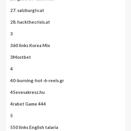
27. salzburgtv.at
28. hackthecrisis.at
3
360 links Korea Mix
3Mostbet
4
40-burning-hot-6-reels.gr
45evesakresz.hu
4rabet Game 444
5
550 links English talaria