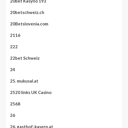
20bet Kasyno 193
20betschweiz.ch
20Betslovenia.com
2116
222
22bet Schweiz
24
25. mukusal.at
2520 links UK Casino
2568
26
26. gasthof-kasern.at