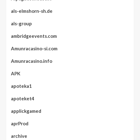
als-elmshorn-sh.de
als-group
ambridgeevents.com
Amunracasino-si.com
Amunracasino.info
APK
apoteka1
apoteket4
applickgamed
aprProd
archive