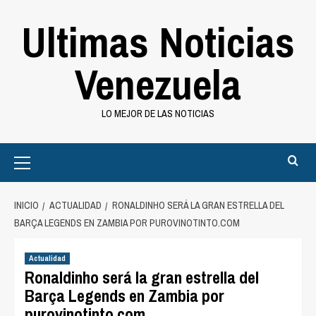
Saltar
Ultimas Noticias
al
contenido
Venezuela
LO MEJOR DE LAS NOTICIAS
Primary
Menu
INICIO
ACTUALIDAD
RONALDINHO SERÁ LA GRAN ESTRELLA DEL
BARÇA LEGENDS EN ZAMBIA POR PUROVINOTINTO.COM
Actualidad
Ronaldinho será la gran estrella del
Barça Legends en Zambia por
purovinotinto.com