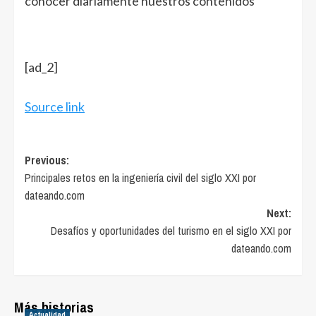
conocer diariamente nuestros contenidos
[ad_2]
Source link
Post
Previous:
Principales retos en la ingeniería civil del siglo XXI por
navigation
dateando.com
Next:
Desafíos y oportunidades del turismo en el siglo XXI por
dateando.com
Más historias
Actualidad