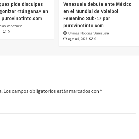
quez pide disculpas
Venezuela debuta ante México
agonizar «tángana» en
en el Mundial de Voleibol
r purovinotinto.com
Femenino Sub-17 por
purovinotinto.com
icias Venezuela
6
0
Ultimas Noticias Venezuela
agosto 6, 2026
0
a.
Los campos obligatorios están marcados con
*