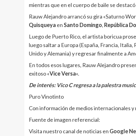
mientras que en el cuerpo de baile se destac
Rauw Alejandro arrancó su gira «Saturno Wor
Quisqueya
en
Santo Domingo
,
República D
Luego de Puerto Rico, el artista boricua pros
luego saltar a Europa (España, Francia, Italia,
Unido y Alemania) y regresar finalmente a Amé
En todos esos lugares, Rauw Alejandro present
exitoso «
Vice Versa
«.
De interés:
Vico C regresa a la palestra musi
Puro Vinotinto
Con información de medios internacionales y 
Fuente de imagen referencial:
Visita nuestro canal de noticias en
Google N