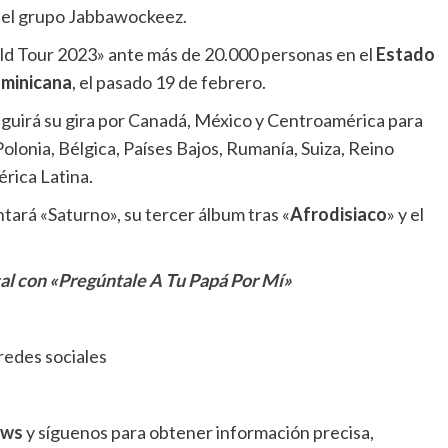
ó el grupo Jabbawockeez.
ld Tour 2023» ante más de 20.000 personas en el
Estado
ominicana
, el pasado 19 de febrero.
eguirá su gira por Canadá, México y Centroamérica para
 Polonia, Bélgica, Países Bajos, Rumanía, Suiza, Reino
rica Latina.
ará «Saturno», su tercer álbum tras «
Afrodisiaco
» y el
cal con «Pregúntale A Tu Papá Por Mí»
redes sociales
ews
y síguenos para obtener información precisa,