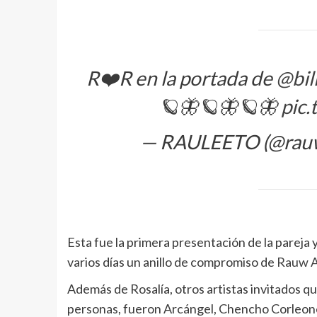
R❤️R en la portada de
@bil
🪐🦋🪐🦋🪐🦋
pic
— RAULEETO (@rauw
Esta fue la primera presentación de la pareja
varios días un anillo de compromiso de
Rauw A
Además de Rosalía, otros artistas invitados q
personas, fueron Arcángel, Chencho Corleone