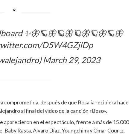
lboard
✨🦋🪐🦋🪐🦋🪐🦋🪐🦋🪐🦋
.twitter.com/D5W4GZjlDp
alejandro)
March 29, 2023
 ya comprometida, después de que Rosalía recibiera hace
lejandro
al final del video de la canción «Beso».
ue aparecieron en el espectáculo, frente a más de 15.000
, Baby Rasta, Alvaro Díaz, Youngchimi y Omar Courtz,