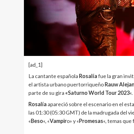
[ad_1]
La cantante española
Rosalía
fue la gran invi
el artista urbano puertorriqueño
Rauw Aleja
parte de su gira
«Saturno World Tour 2023
«.
Rosalía
apareció sobre el escenario en el est
las 01:30 (05:30 GMT) de la madrugada del vie
«
Beso
«, «
Vampir
o» y «
Promesas
«, temas que 