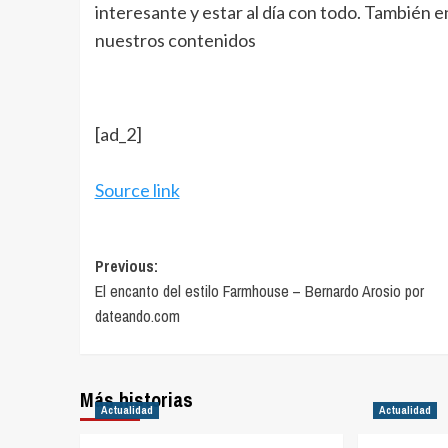
interesante y estar al día con todo. También 
nuestros contenidos
[ad_2]
Source link
Post
Previous:
El encanto del estilo Farmhouse – Bernardo Arosio por
navigation
dateando.com
Más historias
Actualidad
Actualidad