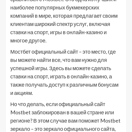
наиболее популярных букмекерских
компаний в мире, которая предлагает своим
клиентам широкий спектр услуг, включая
ставки на спорт, игры в онлайн-казино и
многое другое.
Мостбет официальный сайт – это место, где
вы можете найти все, что вам нужно для
успешной игры. Здесь вы можете сделать
ставки на спорт, играть в онлайн-казино, а
также получать доступ к различным бонусам
и акциям.
Но что делать, если официальный сайт
Mostbet заблокирован в вашей стране или
регионе? В этом случае вам поможет Mostbet
зеркало – это зеркало официального сайта,