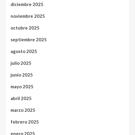
diciembre 2025
noviembre 2025
octubre 2025
septiembre 2025
agosto 2025
julio 2025
junio 2025
mayo 2025
abril 2025
marzo 2025
febrero 2025
enero 2025