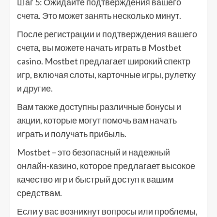
Шаг 5: Ожидайте подтверждения вашего
счета. Это может занять несколько минут.
После регистрации и подтверждения вашего
счета, вы можете начать играть в Mostbet
casino. Mostbet предлагает широкий спектр
игр, включая слоты, карточные игры, рулетку
и другие.
Вам также доступны различные бонусы и
акции, которые могут помочь вам начать
играть и получать прибыль.
Mostbet – это безопасный и надежный
онлайн-казино, которое предлагает высокое
качество игр и быстрый доступ к вашим
средствам.
Если у вас возникнут вопросы или проблемы,