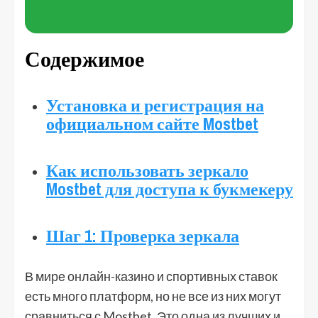
Содержимое
Установка и регистрация на
официальном сайте Mostbet
Как использовать зеркало
Mostbet для доступа к букмекеру
Шаг 1: Проверка зеркала
В мире онлайн-казино и спортивных ставок
есть много платформ, но не все из них могут
сравниться с Mostbet. Это одна из лучших и