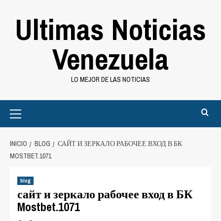
Saltar
Ultimas Noticias
al
contenido
Venezuela
LO MEJOR DE LAS NOTICIAS
Primary
Menu
INICIO
BLOG
САЙТ И ЗЕРКАЛО РАБОЧЕЕ ВХОД В БК
MOSTBET.1071
blog
сайт и зеркало рабочее вход в БК
Mostbet.1071