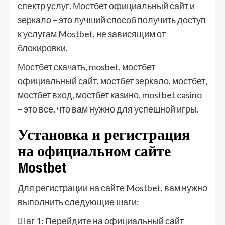
спектр услуг. Мостбет официальный сайт и
зеркало – это лучший способ получить доступ
к услугам Mostbet, не зависящим от
блокировки.
Мостбет скачать, mosbet, мостбет
официальный сайт, мостбет зеркало, мостбет,
мостбет вход, мостбет казино, mostbet casino
– это все, что вам нужно для успешной игры.
Установка и регистрация
на официальном сайте
Mostbet
Для регистрации на сайте Mostbet, вам нужно
выполнить следующие шаги:
Шаг 1: Перейдите на официальный сайт