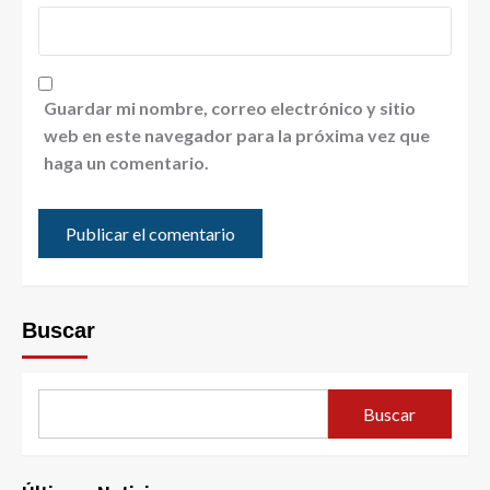
Guardar mi nombre, correo electrónico y sitio
web en este navegador para la próxima vez que
haga un comentario.
Buscar
Buscar