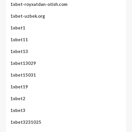
1xbet-royxatdan-otish.com
1xbet-uzbek.org
1xbet1
1xbet11
1xbet13
1xbet13029
1xbet15031
1xbet19
1xbet2
1xbet3
1xbet3231025