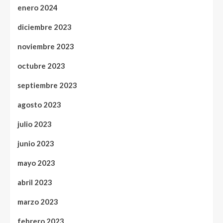
enero 2024
diciembre 2023
noviembre 2023
octubre 2023
septiembre 2023
agosto 2023
julio 2023
junio 2023
mayo 2023
abril 2023
marzo 2023
febrero 2023