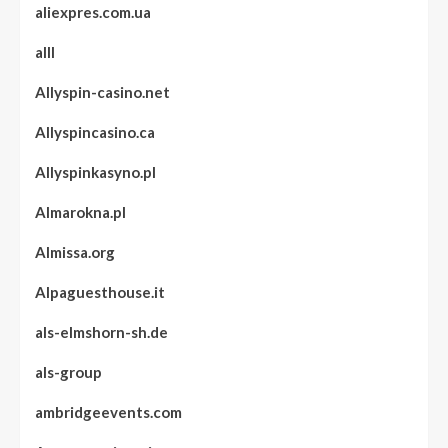
aliexpres.com.ua
alll
Allyspin-casino.net
Allyspincasino.ca
Allyspinkasyno.pl
Almarokna.pl
Almissa.org
Alpaguesthouse.it
als-elmshorn-sh.de
als-group
ambridgeevents.com