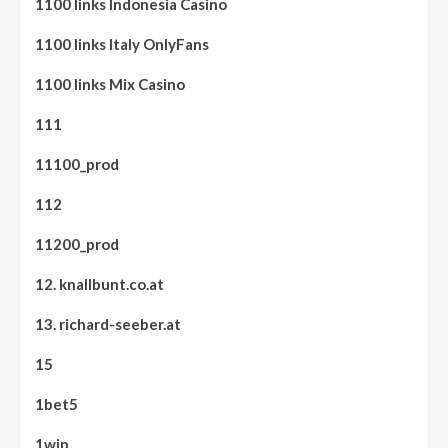
1100 links Indonesia Casino
1100 links Italy OnlyFans
1100 links Mix Casino
111
11100_prod
112
11200_prod
12. knallbunt.co.at
13. richard-seeber.at
15
1bet5
1win