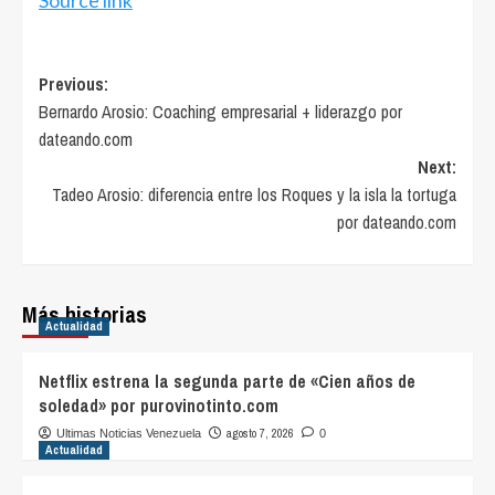
Post
Previous:
Bernardo Arosio: Coaching empresarial + liderazgo por
navigation
dateando.com
Next:
Tadeo Arosio: diferencia entre los Roques y la isla la tortuga
por dateando.com
Más historias
Actualidad
Netflix estrena la segunda parte de «Cien años de
soledad» por purovinotinto.com
agosto 7, 2026
Ultimas Noticias Venezuela
0
Actualidad