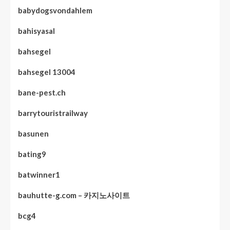
babydogsvondahlem
bahisyasal
bahsegel
bahsegel 13004
bane-pest.ch
barrytouristrailway
basunen
bating9
batwinner1
bauhutte-g.com – 카지노사이트
bcg4