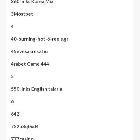
360 links Korea Mix
3Mostbet
4
40-burning-hot-6-reels.gr
45evesakresz.hu
4rabet Game 444
5
550 links English talaria
6
642i
722p8q0xd4
777casino