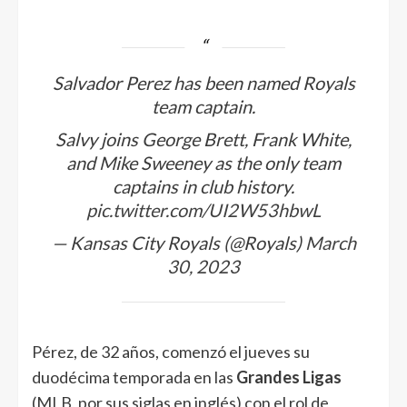
Salvador Perez has been named Royals
team captain.
Salvy joins George Brett, Frank White,
and Mike Sweeney as the only team
captains in club history.
pic.twitter.com/UI2W53hbwL
— Kansas City Royals (@Royals)
March
30, 2023
Pérez, de 32 años, comenzó el jueves su
duodécima temporada en las
Grandes Ligas
(MLB, por sus siglas en inglés) con el rol de