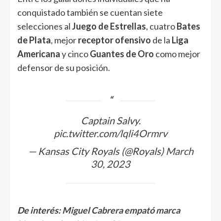
conquistado también se cuentan siete
selecciones al
Juego de Estrellas
, cuatro
Bates
de Plata
, mejor
receptor ofensivo
de la
Liga
Americana
y cinco
Guantes de Oro
como mejor
defensor de su posición.
Captain Salvy.
pic.twitter.com/lqli4Ormrv
— Kansas City Royals (@Royals)
March
30, 2023
De interés:
Miguel Cabrera empató marca