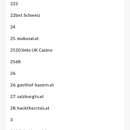
222
22bet Schweiz
24
25. mukusal.at
2520 links UK Casino
2568
26
26. gasthof-kasern.at
27. salzburgtv.at
28. hackthecrisis.at
3