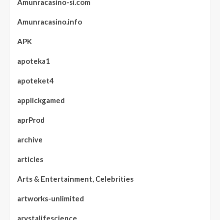
Amunracasino-si.com
Amunracasino.info
APK
apoteka1
apoteket4
applickgamed
aprProd
archive
articles
Arts & Entertainment, Celebrities
artworks-unlimited
arystalifescience