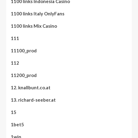
1100 links Indonesia Casino
1100 links Italy OnlyFans
1100 links Mix Casino
111
11100_prod
112
11200_prod
12. knallbunt.co.at
13. richard-seeber.at
15
1bet5
1win