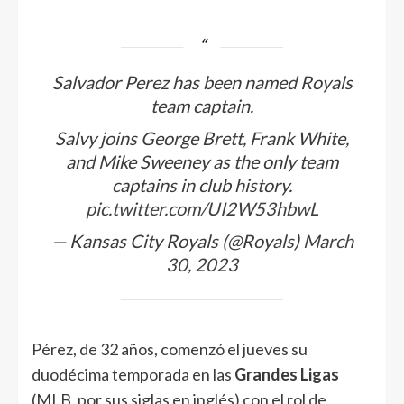
Salvador Perez has been named Royals
team captain.
Salvy joins George Brett, Frank White,
and Mike Sweeney as the only team
captains in club history.
pic.twitter.com/UI2W53hbwL
— Kansas City Royals (@Royals)
March
30, 2023
Pérez, de 32 años, comenzó el jueves su
duodécima temporada en las
Grandes Ligas
(MLB, por sus siglas en inglés) con el rol de