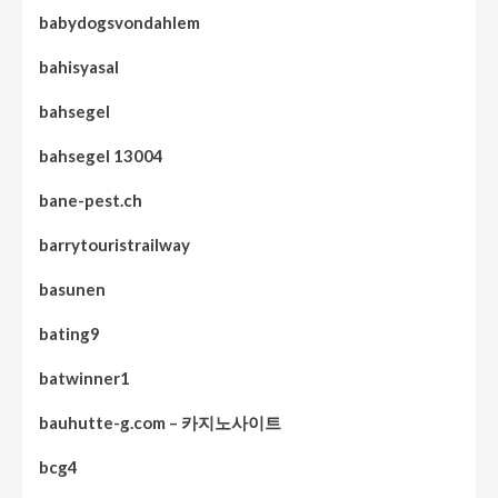
babydogsvondahlem
bahisyasal
bahsegel
bahsegel 13004
bane-pest.ch
barrytouristrailway
basunen
bating9
batwinner1
bauhutte-g.com – 카지노사이트
bcg4