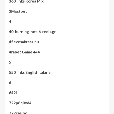
360 links Korea Mix
3Mostbet
4
40-burning-hot-6-reels.gr
45evesakresz.hu
4rabet Game 444
5
550 links English talaria
6
642i
722p8q0xd4
777casino