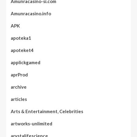
Amunracasino-si.com
Amunracasino.info
APK
apoteka1
apoteket4
applickgamed
aprProd
archive
articles
Arts & Entertainment, Celebrities
artworks-unlimited
arystalifescience