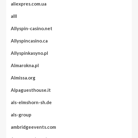
aliexpres.com.ua
alll
Allyspin-casino.net
Allyspincasino.ca
Allyspinkasyno.pl
Almarokna.pl
Almissa.org
Alpaguesthouse.it
als-elmshorn-sh.de
als-group
ambridgeevents.com