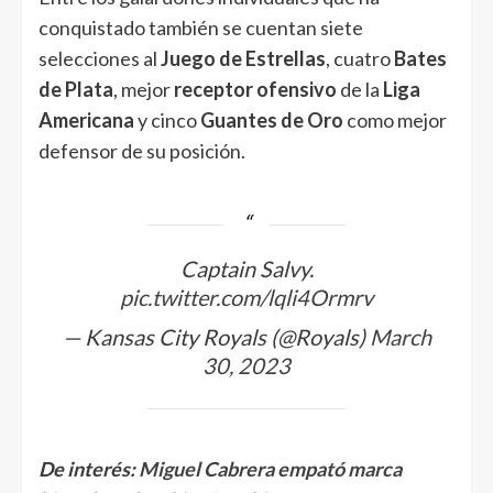
conquistado también se cuentan siete
selecciones al
Juego de Estrellas
, cuatro
Bates
de Plata
, mejor
receptor ofensivo
de la
Liga
Americana
y cinco
Guantes de Oro
como mejor
defensor de su posición.
Captain Salvy.
pic.twitter.com/lqli4Ormrv
— Kansas City Royals (@Royals)
March
30, 2023
De interés:
Miguel Cabrera empató marca