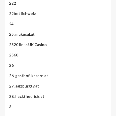
222
22bet Schweiz
24
25. mukusal.at
2520 links UK Casino
2568
26
26. gasthof-kasern.at
27. salzburgtv.at
28. hackthecrisis.at
3