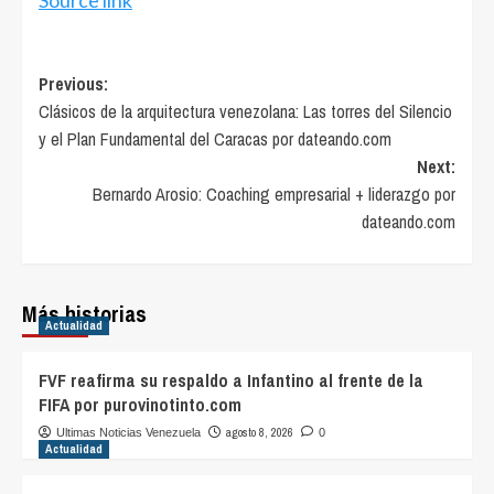
Post
Previous:
Clásicos de la arquitectura venezolana: Las torres del Silencio
navigation
y el Plan Fundamental del Caracas por dateando.com
Next:
Bernardo Arosio: Coaching empresarial + liderazgo por
dateando.com
Más historias
Actualidad
FVF reafirma su respaldo a Infantino al frente de la
FIFA por purovinotinto.com
agosto 8, 2026
Ultimas Noticias Venezuela
0
Actualidad