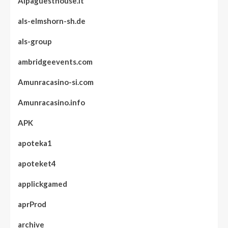
Alpaguesthouse.it
als-elmshorn-sh.de
als-group
ambridgeevents.com
Amunracasino-si.com
Amunracasino.info
APK
apoteka1
apoteket4
applickgamed
aprProd
archive