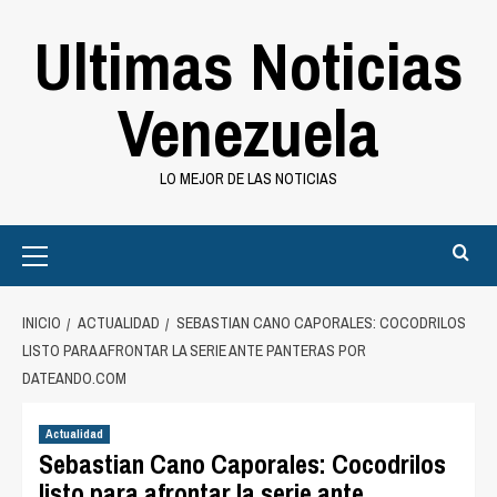
Saltar
Ultimas Noticias
al
contenido
Venezuela
LO MEJOR DE LAS NOTICIAS
Primary
Menu
INICIO
ACTUALIDAD
SEBASTIAN CANO CAPORALES: COCODRILOS
LISTO PARA AFRONTAR LA SERIE ANTE PANTERAS POR
DATEANDO.COM
Actualidad
Sebastian Cano Caporales: Cocodrilos
listo para afrontar la serie ante