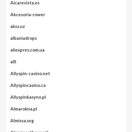
Aicarevista.es
Akcesoria-rower
akss.uz
albaniadrops
aliexpres.com.ua
alll
Allyspin-casino.net
Allyspincasino.ca
Allyspinkasyno.pl
Almarokna.pl
Almissa.org