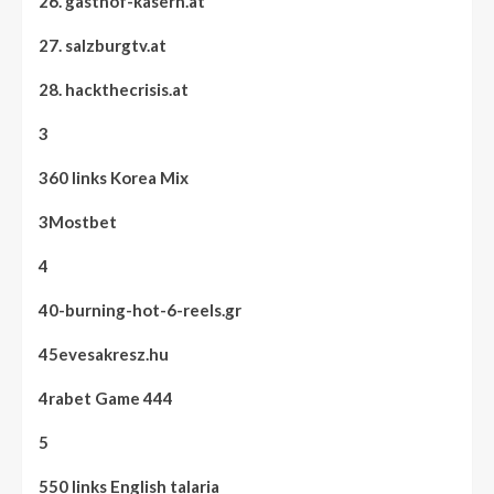
26. gasthof-kasern.at
27. salzburgtv.at
28. hackthecrisis.at
3
360 links Korea Mix
3Mostbet
4
40-burning-hot-6-reels.gr
45evesakresz.hu
4rabet Game 444
5
550 links English talaria