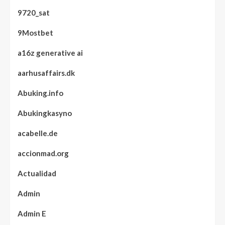
9720_sat
9Mostbet
a16z generative ai
aarhusaffairs.dk
Abuking.info
Abukingkasyno
acabelle.de
accionmad.org
Actualidad
Admin
Admin E