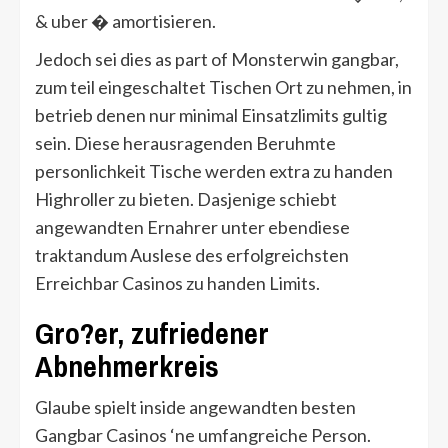
& uber � amortisieren.
Jedoch sei dies as part of Monsterwin gangbar,
zum teil eingeschaltet Tischen Ort zu nehmen, in
betrieb denen nur minimal Einsatzlimits gultig
sein. Diese herausragenden Beruhmte
personlichkeit Tische werden extra zu handen
Highroller zu bieten. Dasjenige schiebt
angewandten Ernahrer unter ebendiese
traktandum Auslese des erfolgreichsten
Erreichbar Casinos zu handen Limits.
Gro?er, zufriedener
Abnehmerkreis
Glaube spielt inside angewandten besten
Gangbar Casinos ‘ne umfangreiche Person.