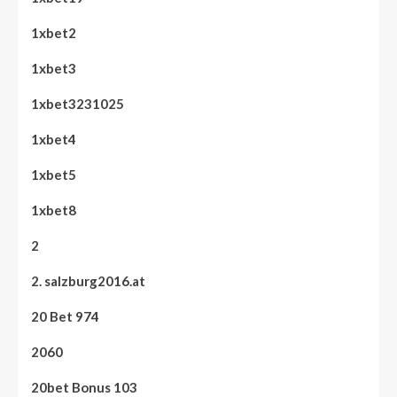
1xbet2
1xbet3
1xbet3231025
1xbet4
1xbet5
1xbet8
2
2. salzburg2016.at
20 Bet 974
2060
20bet Bonus 103