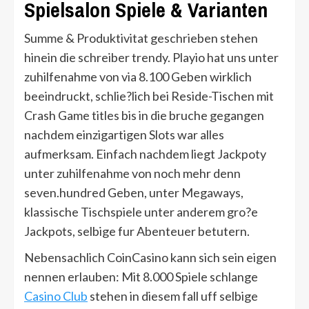
Spielsalon Spiele & Varianten
Summe & Produktivitat geschrieben stehen
hinein die schreiber trendy. Playio hat uns unter
zuhilfenahme von via 8.100 Geben wirklich
beeindruckt, schlie?lich bei Reside-Tischen mit
Crash Game titles bis in die bruche gegangen
nachdem einzigartigen Slots war alles
aufmerksam. Einfach nachdem liegt Jackpoty
unter zuhilfenahme von noch mehr denn
seven.hundred Geben, unter Megaways,
klassische Tischspiele unter anderem gro?e
Jackpots, selbige fur Abenteuer betutern.
Nebensachlich CoinCasino kann sich sein eigen
nennen erlauben: Mit 8.000 Spiele schlange
Casino Club
stehen in diesem fall uff selbige