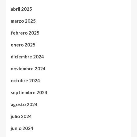
abril 2025
marzo 2025
febrero 2025
enero 2025
diciembre 2024
noviembre 2024
octubre 2024
septiembre 2024
agosto 2024
julio 2024
junio 2024