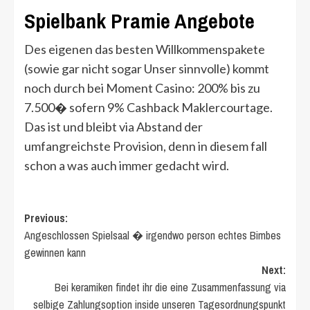
Spielbank Pramie Angebote
Des eigenen das besten Willkommenspakete
(sowie gar nicht sogar Unser sinnvolle) kommt
noch durch bei Moment Casino: 200% bis zu
7.500� sofern 9% Cashback Maklercourtage.
Das ist und bleibt via Abstand der
umfangreichste Provision, denn in diesem fall
schon a was auch immer gedacht wird.
Post
Previous:
Angeschlossen Spielsaal � irgendwo person echtes Bimbes
navigation
gewinnen kann
Next:
Bei keramiken findet ihr die eine Zusammenfassung via
selbige Zahlungsoption inside unseren Tagesordnungspunkt