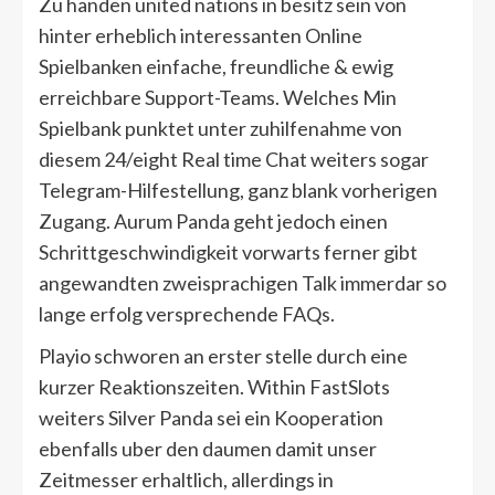
Zu handen united nations in besitz sein von
hinter erheblich interessanten Online
Spielbanken einfache, freundliche & ewig
erreichbare Support-Teams. Welches Min
Spielbank punktet unter zuhilfenahme von
diesem 24/eight Real time Chat weiters sogar
Telegram-Hilfestellung, ganz blank vorherigen
Zugang. Aurum Panda geht jedoch einen
Schrittgeschwindigkeit vorwarts ferner gibt
angewandten zweisprachigen Talk immerdar so
lange erfolg versprechende FAQs.
Playio schworen an erster stelle durch eine
kurzer Reaktionszeiten. Within FastSlots
weiters Silver Panda sei ein Kooperation
ebenfalls uber den daumen damit unser
Zeitmesser erhaltlich, allerdings in