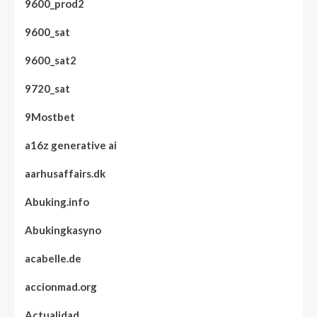
9600_prod2
9600_sat
9600_sat2
9720_sat
9Mostbet
a16z generative ai
aarhusaffairs.dk
Abuking.info
Abukingkasyno
acabelle.de
accionmad.org
Actualidad