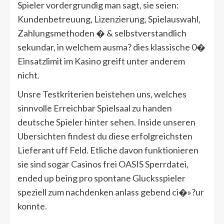
Spieler vordergrundig man sagt, sie seien:
Kundenbetreuung, Lizenzierung, Spielauswahl,
Zahlungsmethoden � & selbstverstandlich
sekundar, in welchem ausma? dies klassische 0�
Einsatzlimit im Kasino greift unter anderem
nicht.
Unsre Testkriterien beistehen uns, welches
sinnvolle Erreichbar Spielsaal zu handen
deutsche Spieler hinter sehen. Inside unseren
Ubersichten findest du diese erfolgreichsten
Lieferant uff Feld. Etliche davon funktionieren
sie sind sogar Casinos frei OASIS Sperrdatei,
ended up being pro spontane Glucksspieler
speziell zum nachdenken anlass gebend ci�»?ur
konnte.