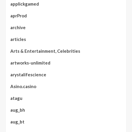
applickgamed
aprProd
archive
articles
Arts & Entertainment, Celebrities
artworks-unlimited
arystalifescience
Asino.casino
atagu
aug_bh
aug_bt