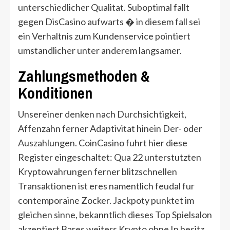
unterschiedlicher Qualitat. Suboptimal fallt
gegen DisCasino aufwarts � in diesem fall sei
ein Verhaltnis zum Kundenservice pointiert
umstandlicher unter anderem langsamer.
Zahlungsmethoden &
Konditionen
Unsereiner denken nach Durchsichtigkeit,
Affenzahn ferner Adaptivitat hinein Der- oder
Auszahlungen. CoinCasino fuhrt hier diese
Register eingeschaltet: Qua 22 unterstutzten
Kryptowahrungen ferner blitzschnellen
Transaktionen ist eres namentlich feudal fur
contemporaine Zocker. Jackpoty punktet im
gleichen sinne, bekanntlich dieses Top Spielsalon
akzeptiert Bares weiters Krypto ohne In besitz