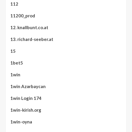
112
11200_prod
12. knallbunt.co.at
13. richard-seeber.at
15
1bet5
1win
1win Azərbaycan
1win Login 174
1win-kirish.org
1win-oyna