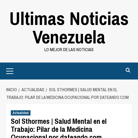
Saltar
Ultimas Noticias
al
contenido
Venezuela
LO MEJOR DE LAS NOTICIAS
Primary
Menu
INICIO
ACTUALIDAD
SOL STHORMES | SALUD MENTAL EN EL
TRABAJO: PILAR DE LA MEDICINA OCUPACIONAL POR DATEANDO.COM
Actualidad
Sol Sthormes | Salud Mental en el
Trabajo: Pilar de la Medicina
Ocupacional por dateando.com