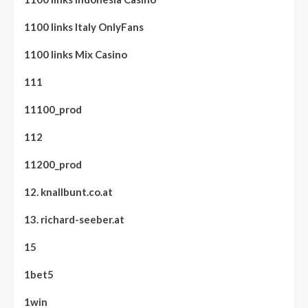
1100 links Italy OnlyFans
1100 links Mix Casino
111
11100_prod
112
11200_prod
12. knallbunt.co.at
13. richard-seeber.at
15
1bet5
1win