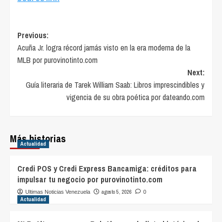
Post
Previous:
Acuña Jr. logra récord jamás visto en la era moderna de la
navigation
MLB por purovinotinto.com
Next:
Guía literaria de Tarek William Saab: Libros imprescindibles y
vigencia de su obra poética por dateando.com
Más historias
Actualidad
Credi POS y Credi Express Bancamiga: créditos para
impulsar tu negocio por purovinotinto.com
agosto 5, 2026
Ultimas Noticias Venezuela
0
Actualidad