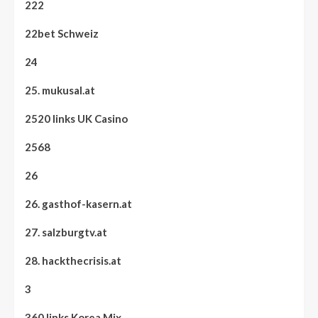
222
22bet Schweiz
24
25. mukusal.at
2520 links UK Casino
2568
26
26. gasthof-kasern.at
27. salzburgtv.at
28. hackthecrisis.at
3
360 links Korea Mix