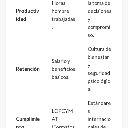
Horas
la toma de
Productiv
hombre
decisiones
idad
trabajadas
y
.
compromi
so.
Cultura de
bienestar
Salario y
y
Retención
beneficios
seguridad
básicos.
psicológic
a.
Estándare
LOPCYM
s
Cumplimie
AT
internacio
nto
(Formatos
nales de