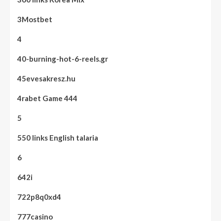
3Mostbet
4
40-burning-hot-6-reels.gr
45evesakresz.hu
4rabet Game 444
5
550 links English talaria
6
642i
722p8q0xd4
777casino