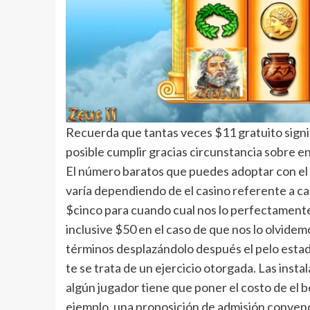
Recuerda que tantas veces $11 gratuito signif
posible cumplir gracias circunstancia sobre e
El número baratos que puedes adoptar con el 
varía dependiendo de el casino referente a c
$cinco para cuando cual nos lo perfectament
inclusive $50 en el caso de que nos lo olvide
términos desplazándolo después el pelo estado
te se trata de un ejercicio otorgada. Las ins
algún jugador tiene que poner el costo de el 
ejemplo, una proposición de admisión convenc