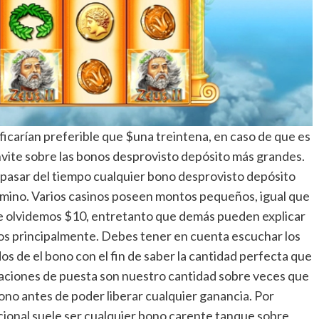
icarían preferible que $una treintena, en caso de que es
nvite sobre las bonos desprovisto depósito más grandes.
pasar del tiempo cualquier bono desprovisto depósito
amino. Varios casinos poseen montos pequeños, igual que
e olvidemos $10, entretanto que demás pueden explicar
mos principalmente. Debes tener en cuenta escuchar los
s de el bono con el fin de saber la cantidad perfecta que
talaciones de puesta son nuestro cantidad sobre veces que
bono antes de poder liberar cualquier ganancia. Por
ional suele ser cualquier bono carente tanque sobre