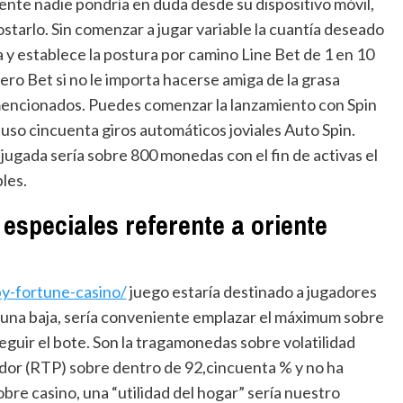
nte nadie pondrí­a en duda desde su dispositivo móvil,
arlo. Sin comenzar a jugar variable la cuantía deseado
a y establece la postura por camino Line Bet de 1 en 10
ero Bet si no le importa hacerse amiga de la grasa
encionados. Puedes comenzar la lanzamiento con Spin
luso cincuenta giros automáticos joviales Auto Spin.
ugada serí­a sobre 800 monedas con el fin de activas el
les.
especiales referente a oriente
y-fortune-casino/
juego estaría destinado a jugadores
 una baja, serí­a conveniente emplazar el máximum sobre
guir el bote. Son la tragamonedas sobre volatilidad
ador (RTP) sobre dentro de 92,cincuenta % y no ha
bre casino, una “utilidad del hogar” serí­a nuestro