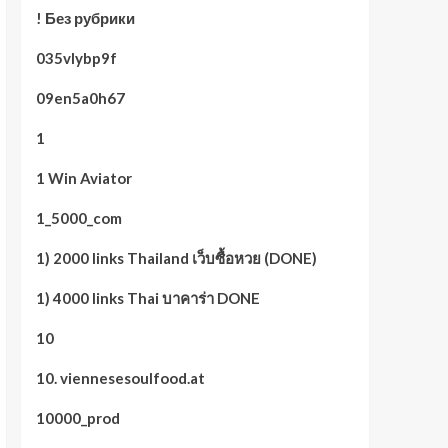
! Без рубрики
035vlybp9f
09en5a0h67
1
1 Win Aviator
1_5000_com
1) 2000 links Thailand เว็บซื้อหวย (DONE)
1) 4000 links Thai บาคาร่า DONE
10
10. viennesesoulfood.at
10000_prod