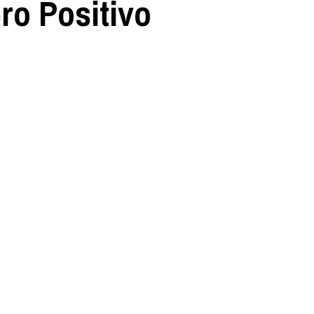
ro Positivo