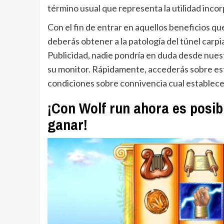
término usual que representa la utilidad incor
Con el fin de entrar en aquellos beneficios q
deberás obtener a la patologí­a del túnel carp
Publicidad, nadie pondrí­a en duda desde nues
su monitor. Rápidamente, accederás sobre este
condiciones sobre connivencia cual establece
¡Con Wolf run ahora es posib
ganar!