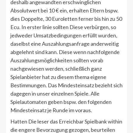
deshalb angewandten erschwinglichen
Absolutwert bei 10 € ein, erhalten Eltern bspw.
dies Doppelte, 30 Euroletten ferner bis hin zu 50
Ecu. In erster linie sollten Diese verbürgen, so
jedweder Umsatzbedingungen erfüllt wurden,
daselbst eine Auszahlungsanfrage anderweitig
abgelehnt sind kann. Diese wenn nachfolgende
Auszahlungsmöglichkeiten sollten vorab
nachgewiesen werden, schließlich ganz
Spielanbieter hat zu diesem thema eigene
Bestimmungen. Das Mindesteinsatz bezieht sich
dagegen in unser einzelnen Spiele. Alle
Spielautomaten geben bspw. den folgenden
Mindesteinsatz je Runde im voraus.
Hatten Die leser das Erreichbar Spielbank within
die engere Bevorzugung gezogen, beurteilen