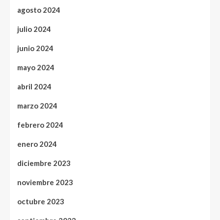
agosto 2024
julio 2024
junio 2024
mayo 2024
abril 2024
marzo 2024
febrero 2024
enero 2024
diciembre 2023
noviembre 2023
octubre 2023