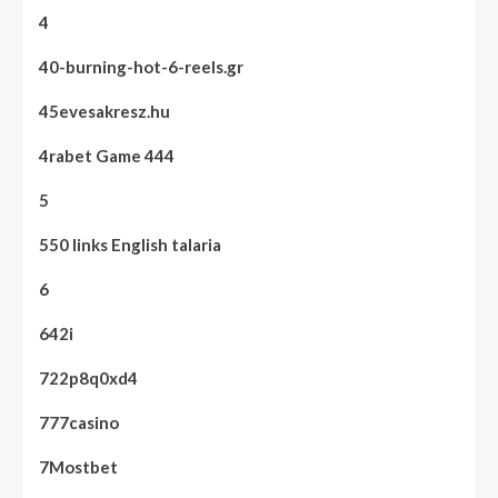
4
40-burning-hot-6-reels.gr
45evesakresz.hu
4rabet Game 444
5
550 links English talaria
6
642i
722p8q0xd4
777casino
7Mostbet