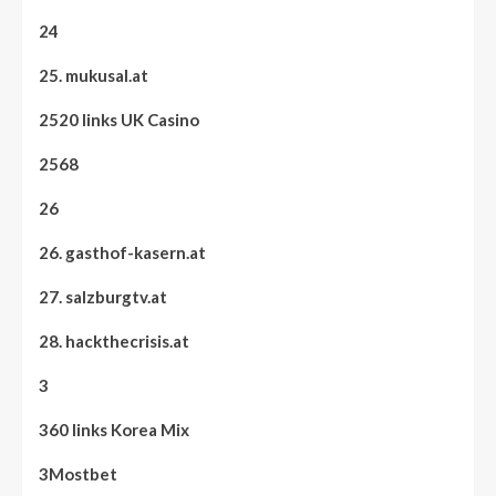
24
25. mukusal.at
2520 links UK Casino
2568
26
26. gasthof-kasern.at
27. salzburgtv.at
28. hackthecrisis.at
3
360 links Korea Mix
3Mostbet