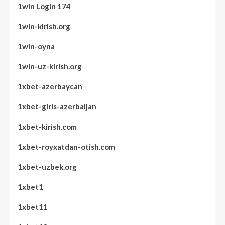
1win Login 174
1win-kirish.org
1win-oyna
1win-uz-kirish.org
1xbet-azerbaycan
1xbet-giris-azerbaijan
1xbet-kirish.com
1xbet-royxatdan-otish.com
1xbet-uzbek.org
1xbet1
1xbet11