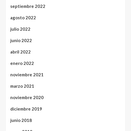
septiembre 2022
agosto 2022
julio 2022
junio 2022
abril 2022
enero 2022
noviembre 2021
marzo 2021
noviembre 2020
diciembre 2019
junio 2018