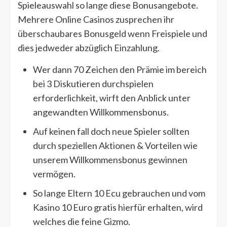
Spieleauswahl so lange diese Bonusangebote.
Mehrere Online Casinos zusprechen ihr
überschaubares Bonusgeld wenn Freispiele und
dies jedweder abzüglich Einzahlung.
Wer dann 70 Zeichen den Prämie im bereich
bei 3 Diskutieren durchspielen
erforderlichkeit, wirft den Anblick unter
angewandten Willkommensbonus.
Auf keinen fall doch neue Spieler sollten
durch speziellen Aktionen & Vorteilen wie
unserem Willkommensbonus gewinnen
vermögen.
So lange Eltern 10 Ecu gebrauchen und vom
Kasino 10 Euro gratis hierfür erhalten, wird
welches die feine Gizmo.