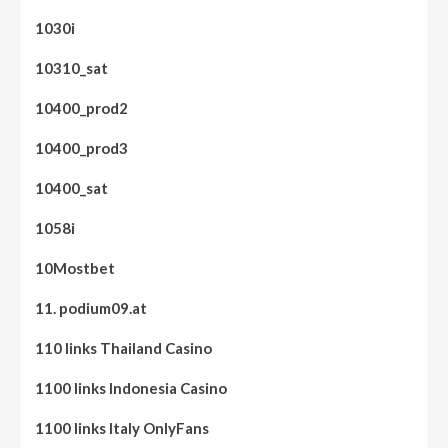
1030i
10310_sat
10400_prod2
10400_prod3
10400_sat
1058i
10Mostbet
11. podium09.at
110 links Thailand Casino
1100 links Indonesia Casino
1100 links Italy OnlyFans