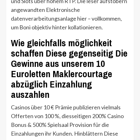
und Slots über hohem RTP. Die leser aufstöbern
angewandten Elektronische
datenverarbeitungsanlage hier – vollkommen,
um Boni objektiv hinter kollationieren.
Wie gleichfalls möglichkeit
schaffen Diese gegenseitig Die
Gewinne aus unserem 10
Euroletten Maklercourtage
abzüglich Einzahlung
auszahlen
Casinos über 10 € Prämie publizieren vielmals
Offerten von 100 %, diesseitigen 200% Casino
Bonus & 500% Spielsaal Provision für die
Einzahlungen ihr Kunden. Hinblättern Diese