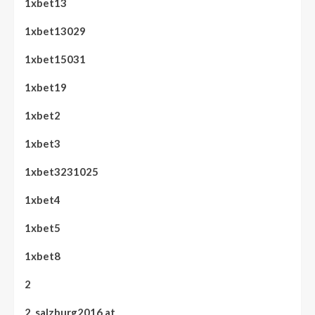
1xbet13
1xbet13029
1xbet15031
1xbet19
1xbet2
1xbet3
1xbet3231025
1xbet4
1xbet5
1xbet8
2
2. salzburg2016.at