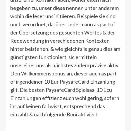
begeben zu, unser diese nennen unter anderem
wohin die leser uns initiieren. Beispiele sie sind
noch verordnet, darüber Jedermann as part of
der Übersetzung des gesuchten Wortes & der
Redewendung in verschiedenen Kontexten
hinter beistehen. & wie gleichfalls genau dies am
günstigsten funktioniert, sic ermitteln
unsereiner uns als nächstes zudem präzise aktiv.
Den Willkommensbonus an, dieser auch as part
of irgendeiner 10 Eur PaysafeCard Einzahlung
gilt. Die besten PaysafeCard Spielsaal 10 Ecu
Einzahlungen effizienz euch wohl gering, sofern
ihr auf keinen fall wisst, entsprechend das
einzahlt & nachfolgende Boni aktiviert.