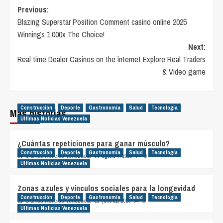
Post
Previous:
Blazing Superstar Position Comment casino online 2025
navigation
Winnings 1,000x The Choice!
Next:
Real time Dealer Casinos on the internet Explore Real Traders
& Video game
Construcción
Deporte
Gastronomía
Salud
Tecnología
Más historias
Ultimas Noticias Venezuela
¿Cuántas repeticiones para ganar músculo?
Construcción
Deporte
Gastronomía
Salud
Tecnología
agosto 4, 2026
Ultimas Noticias Venezuela
0
Ultimas Noticias Venezuela
Zonas azules y vínculos sociales para la longevidad
Construcción
Deporte
Gastronomía
Salud
Tecnología
julio 31, 2026
Ultimas Noticias Venezuela
0
Ultimas Noticias Venezuela