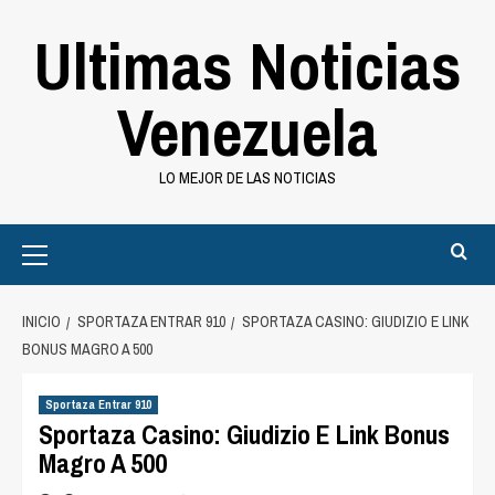
Saltar
Ultimas Noticias
al
contenido
Venezuela
LO MEJOR DE LAS NOTICIAS
Primary
Menu
INICIO
SPORTAZA ENTRAR 910
SPORTAZA CASINO: GIUDIZIO E LINK
BONUS MAGRO A 500
Sportaza Entrar 910
Sportaza Casino: Giudizio E Link Bonus
Magro A 500