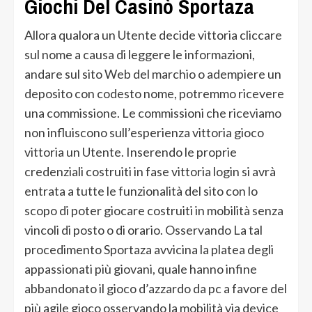
Giochi Del Casinò Sportaza
Allora qualora un Utente decide vittoria cliccare
sul nome a causa di leggere le informazioni,
andare sul sito Web del marchio o adempiere un
deposito con codesto nome, potremmo ricevere
una commissione. Le commissioni che riceviamo
non influiscono sull’esperienza vittoria gioco
vittoria un Utente. Inserendo le proprie
credenziali costruiti in fase vittoria login si avrà
entrata a tutte le funzionalità del sito con lo
scopo di poter giocare costruiti in mobilità senza
vincoli di posto o di orario. Osservando La tal
procedimento Sportaza avvicina la platea degli
appassionati più giovani, quale hanno infine
abbandonato il gioco d’azzardo da pc a favore del
più agile gioco osservando la mobilità via device