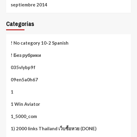
septiembre 2014
Categorías
! No category 10-2 Spanish
! Без рубрики
035vlybp9f
09en5a0h67
1
1 Win Aviator
1_5000_com
1) 2000 links Thailand เว็บซื้อหวย (DONE)