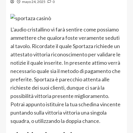
mayo 24, 2025
0
L’audio cristallino vi farà sentire come possiamo
ammettere che qualora foste veramente seduti
al tavolo. Ricordate il quale Sportaza richiede un
attestato vittoria riconoscimento per validare le
notizie il quale inserite. In presente attimo verrà
necessario quale sia il metodo di pagamento che
preferite. Sportaza è parecchio attenta alle
richieste dei suoi clienti, dunque ci sarà la
possibilità vittoria presente miglioramento.
Potrai appunto istituire la tua schedina vincente
puntando sulla vittoria vittoria una singola
squadra, o utilizzando la doppia chance.