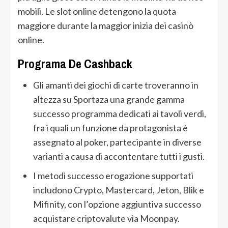
mobili. Le slot online detengono la quota
maggiore durante la maggior inizia dei casinò
online.
Programa De Cashback
Gli amanti dei giochi di carte troveranno in
altezza su Sportaza una grande gamma
successo programma dedicati ai tavoli verdi,
fra i quali un funzione da protagonista è
assegnato al poker, partecipante in diverse
varianti a causa di accontentare tutti i gusti.
I metodi successo erogazione supportati
includono Crypto, Mastercard, Jeton, Blik e
Mifinity, con l’opzione aggiuntiva successo
acquistare criptovalute via Moonpay.