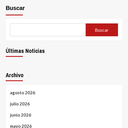
Buscar
Buscar
Últimas Noticias
Archivo
agosto 2026
julio 2026
junio 2026
mayo 2026