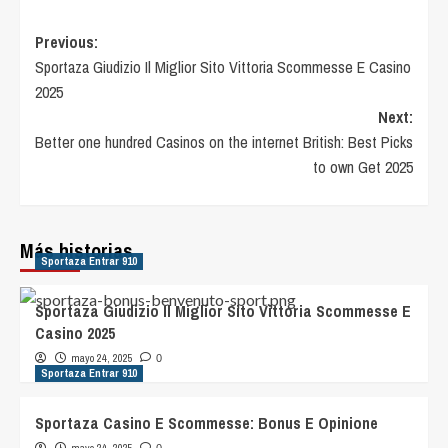
Post
Previous:
Sportaza Giudizio Il Miglior Sito Vittoria Scommesse E Casino
navigation
2025
Next:
Better one hundred Casinos on the internet British: Best Picks
to own Get 2025
Más historias
Sportaza Entrar 910
Sportaza Giudizio Il Miglior Sito Vittoria Scommesse E
Casino 2025
mayo 24, 2025
0
Sportaza Entrar 910
Sportaza Casino E Scommesse: Bonus E Opinione