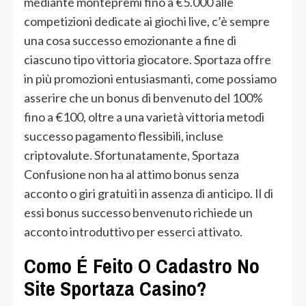
mediante montepremi fino a €5.000 alle
competizioni dedicate ai giochi live, c’è sempre
una cosa successo emozionante a fine di
ciascuno tipo vittoria giocatore. Sportaza offre
in più promozioni entusiasmanti, come possiamo
asserire che un bonus di benvenuto del 100%
fino a €100, oltre a una varietà vittoria metodi
successo pagamento flessibili, incluse
criptovalute. Sfortunatamente, Sportaza
Confusione non ha al attimo bonus senza
acconto o giri gratuiti in assenza di anticipo. Il di
essi bonus successo benvenuto richiede un
acconto introduttivo per esserci attivato.
Como É Feito O Cadastro No
Site Sportaza Casino?