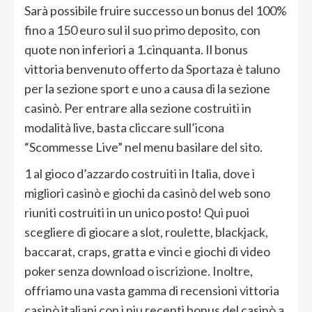
Sarà possibile fruire successo un bonus del 100%
fino a 150 euro sul il suo primo deposito, con
quote non inferiori a 1.cinquanta. Il bonus
vittoria benvenuto offerto da Sportaza è taluno
per la sezione sport e uno a causa di la sezione
casinò. Per entrare alla sezione costruiti in
modalità live, basta cliccare sull’icona
“Scommesse Live” nel menu basilare del sito.
1 al gioco d’azzardo costruiti in Italia, dove i
migliori casinò e giochi da casinò del web sono
riuniti costruiti in un unico posto! Qui puoi
scegliere di giocare a slot, roulette, blackjack,
baccarat, craps, gratta e vinci e giochi di video
poker senza download o iscrizione. Inoltre,
offriamo una vasta gamma di recensioni vittoria
casinò italiani con i piu recenti bonus del casinò a