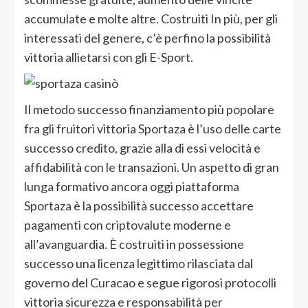
accumulate e molte altre. Costruiti In più, per gli
interessati del genere, c’è perfino la possibilità
vittoria allietarsi con gli E-Sport.
Il metodo successo finanziamento più popolare
fra gli fruitori vittoria Sportaza è l’uso delle carte
successo credito, grazie alla di essi velocità e
affidabilità con le transazioni. Un aspetto di gran
lunga formativo ancora oggi piattaforma
Sportaza è la possibilità successo accettare
pagamenti con criptovalute moderne e
all’avanguardia. È costruiti in possessione
successo una licenza legittimo rilasciata dal
governo del Curacao e segue rigorosi protocolli
vittoria sicurezza e responsabilità per