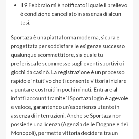
Il 9 Febbraio mi è notificato il quale il prelievo
è condizione cancellato in assenza di alcun
tesi.
Sportaza è una piattaforma moderna, sicura e
progettata per soddisfare le esigenze successo
qualunque scommettitore, sia quale tu
preferisca le scommesse sugli eventi sportivi o i
giochi da casinò. La registrazione è un processo
rapido e intuitivo che ti consente vittoria iniziare
a puntare costruiti in pochi minuti. Entrare al
infatti account tramite il Sportaza login è agevole
e veloce, garantendo un’esperienza utente in
assenza di interruzioni. Anche se Sportaza non
possiede una licenza (Agenzia delle Dogane e dei
Monopoli), permette vittoria decidere tra un