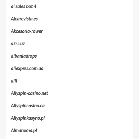
ai sales bot 4
Aicarevista.es
Akcesoria-rower
akss.uz
albaniadrops
aliexpres.com.ua
alll
Allyspin-casino.net
Allyspincasino.ca
Allyspinkasyno.pl
Almarokna.pl