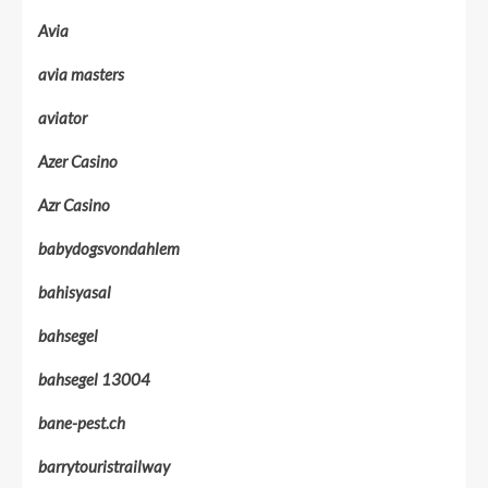
Avia
avia masters
aviator
Azer Casino
Azr Casino
babydogsvondahlem
bahisyasal
bahsegel
bahsegel 13004
bane-pest.ch
barrytouristrailway