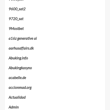
9600_sat2
9720_sat
9Mostbet
a16z generative ai
aarhusaffairs.dk
Abuking.info
Abukingkasyno
acabelle.de
accionmad.org
Actualidad
Admin