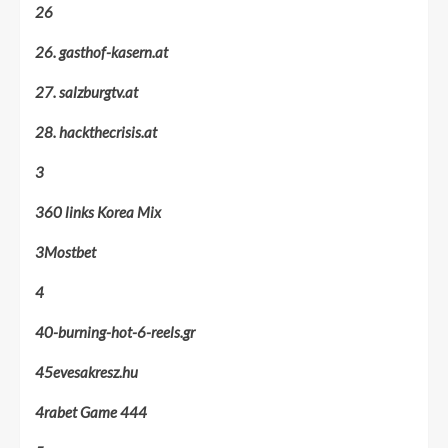
26
26. gasthof-kasern.at
27. salzburgtv.at
28. hackthecrisis.at
3
360 links Korea Mix
3Mostbet
4
40-burning-hot-6-reels.gr
45evesakresz.hu
4rabet Game 444