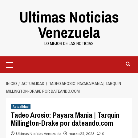
Saltar
Ultimas Noticias
al
contenido
Venezuela
LO MEJOR DE LAS NOTICIAS
Primary
Menu
INICIO
ACTUALIDAD
TADEO AROSIO: PAYARA MANIA | TARQUIN
MILLINGTON-DRAKE POR DATEANDO.COM
Actualidad
Tadeo Arosio: Payara Mania | Tarquin
Millington-Drake por dateando.com
Ultimas Noticias Venezuela
marzo 25, 2023
0