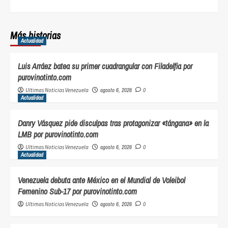
Más historias
Actualidad
Luis Arráez batea su primer cuadrangular con Filadelfia por
purovinotinto.com
Ultimas Noticias Venezuela
agosto 6, 2026
0
Actualidad
Danry Vásquez pide disculpas tras protagonizar «tángana» en la
LMB por purovinotinto.com
Ultimas Noticias Venezuela
agosto 6, 2026
0
Actualidad
Venezuela debuta ante México en el Mundial de Voleibol
Femenino Sub-17 por purovinotinto.com
Ultimas Noticias Venezuela
agosto 6, 2026
0