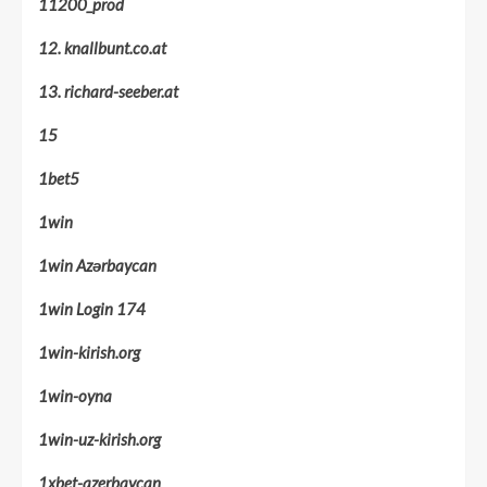
11200_prod
12. knallbunt.co.at
13. richard-seeber.at
15
1bet5
1win
1win Azərbaycan
1win Login 174
1win-kirish.org
1win-oyna
1win-uz-kirish.org
1xbet-azerbaycan