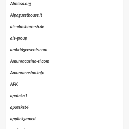
Almissa.org
Alpaguesthouse.it
als-elmshorn-sh.de
als-group
ambridgeevents.com
Amunracasino-si.com
Amunracasino.info
APK
apoteka1
apoteket4
applickgamed