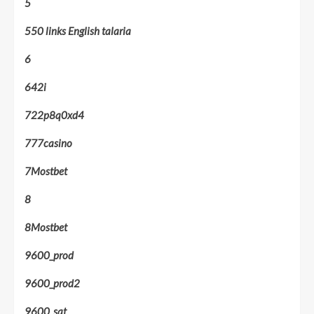
5
550 links English talaria
6
642i
722p8q0xd4
777casino
7Mostbet
8
8Mostbet
9600_prod
9600_prod2
9600_sat