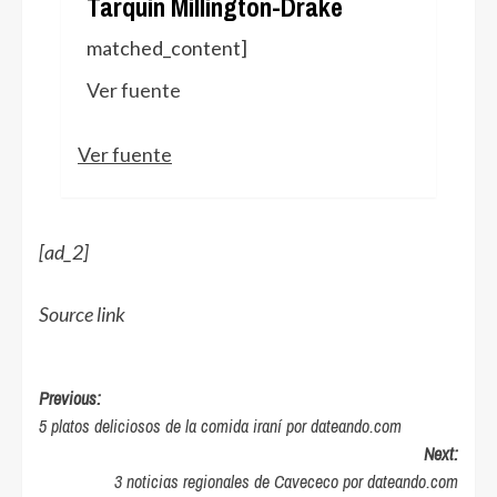
Tarquin Millington-Drake
matched_content]
Ver fuente
Navegación
Ver fuente
de
entradas
[ad_2]
Source link
Post
Previous:
5 platos deliciosos de la comida iraní por dateando.com
navigation
Next:
3 noticias regionales de Cavececo por dateando.com