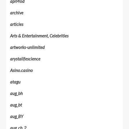
aprProd
archive
articles
Arts & Entertainment, Celebrities
artworks-unlimited
arystalifescience
Asino.casino
atagu
aug_bh
aug_bt
aug_BY
aug_ch_2