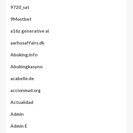
9720_sat
9Mostbet
a16z generative ai
aarhusaffairs.dk
Abuking.info
Abukingkasyno
acabelle.de
accionmad.org
Actualidad
Admin
Admin E