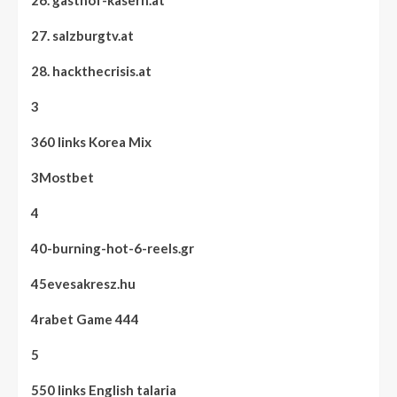
26. gasthof-kasern.at
27. salzburgtv.at
28. hackthecrisis.at
3
360 links Korea Mix
3Mostbet
4
40-burning-hot-6-reels.gr
45evesakresz.hu
4rabet Game 444
5
550 links English talaria