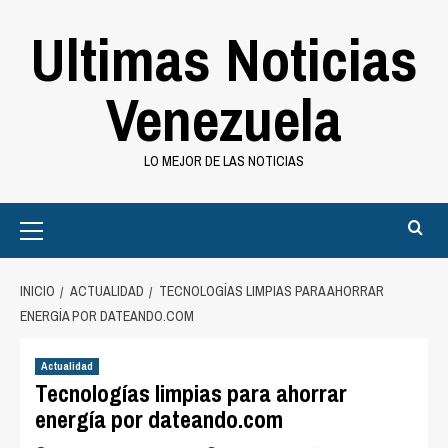
Saltar
Ultimas Noticias
al
contenido
Venezuela
LO MEJOR DE LAS NOTICIAS
Primary
Menu
INICIO
ACTUALIDAD
TECNOLOGÍAS LIMPIAS PARA AHORRAR
ENERGÍA POR DATEANDO.COM
Actualidad
Tecnologías limpias para ahorrar
energía por dateando.com