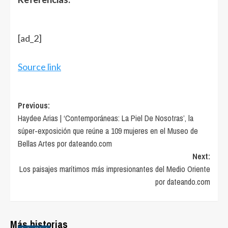
[ad_2]
Source link
Post
Previous:
Haydee Arias | ‘Contemporáneas: La Piel De Nosotras’, la
navigation
súper-exposición que reúne a 109 mujeres en el Museo de
Bellas Artes por dateando.com
Next:
Los paisajes marítimos más impresionantes del Medio Oriente
por dateando.com
Más historias