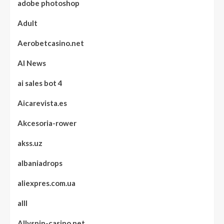
adobe photoshop
Adult
Aerobetcasino.net
AI News
ai sales bot 4
Aicarevista.es
Akcesoria-rower
akss.uz
albaniadrops
aliexpres.com.ua
alll
Allyspin-casino.net