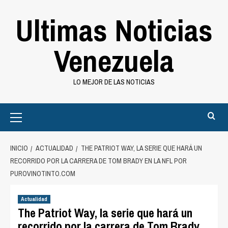
Saltar
Ultimas Noticias
al
contenido
Venezuela
LO MEJOR DE LAS NOTICIAS
Primary
Menu
INICIO
ACTUALIDAD
THE PATRIOT WAY, LA SERIE QUE HARÁ UN
RECORRIDO POR LA CARRERA DE TOM BRADY EN LA NFL POR
PUROVINOTINTO.COM
Actualidad
The Patriot Way, la serie que hará un
recorrido por la carrera de Tom Brady