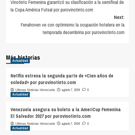
Vinotinto Femenina garantizó su clasificación a la semifinal de
navigation
la Copa América Futsal por purovinotinto.com
Next:
Fenahoven ve con optimismo la ocupación hotelera en la
temporada decembrina por purovinotinto.com
Más historias
Actualidad
Netflix estrena la segunda parte de «Cien años de
soledad» por purovinotinto.com
agosto 7, 2026
Ultimas Noticias Venezuela
0
Actualidad
Venezuela asegura su boleto a la AmeriCup Femenina
El Salvador 2027 por purovinotinto.com
agosto 7, 2026
Ultimas Noticias Venezuela
0
Actualidad