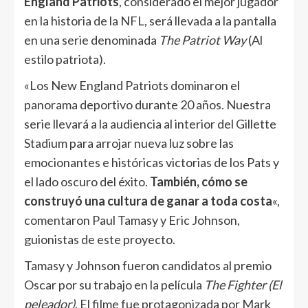
England Patriots
, considerado el mejor jugador
en la historia de la NFL, será llevada a la pantalla
en una serie denominada
The Patriot Way
(Al
estilo patriota).
«Los New England Patriots dominaron el
panorama deportivo durante 20 años. Nuestra
serie llevará a la audiencia al interior del Gillette
Stadium para arrojar nueva luz sobre las
emocionantes e históricas victorias de los Pats y
el lado oscuro del éxito.
También, cómo se
construyó una cultura de ganar a toda costa
«,
comentaron Paul Tamasy y Eric Johnson,
guionistas de este proyecto.
Tamasy y Johnson fueron candidatos al premio
Oscar por su trabajo en la película
The Fighter (El
peleador)
. El filme fue protagonizada por Mark