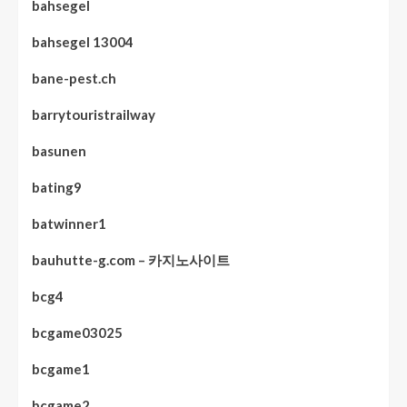
bahsegel
bahsegel 13004
bane-pest.ch
barrytouristrailway
basunen
bating9
batwinner1
bauhutte-g.com – 카지노사이트
bcg4
bcgame03025
bcgame1
bcgame2