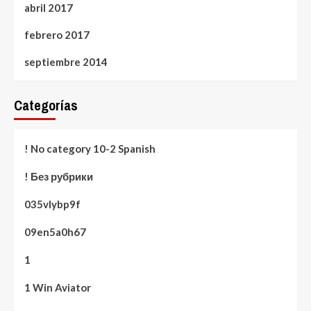
abril 2017
febrero 2017
septiembre 2014
Categorías
! No category 10-2 Spanish
! Без рубрики
035vlybp9f
09en5a0h67
1
1 Win Aviator