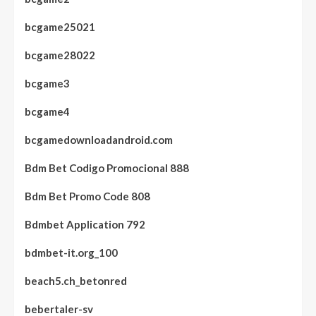
bcgame25021
bcgame28022
bcgame3
bcgame4
bcgamedownloadandroid.com
Bdm Bet Codigo Promocional 888
Bdm Bet Promo Code 808
Bdmbet Application 792
bdmbet-it.org_100
beach5.ch_betonred
bebertaler-sv