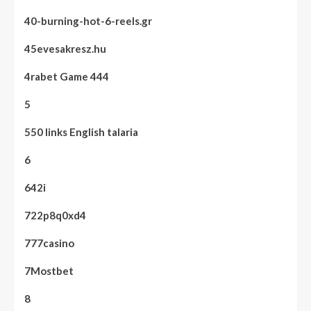
40-burning-hot-6-reels.gr
45evesakresz.hu
4rabet Game 444
5
550 links English talaria
6
642i
722p8q0xd4
777casino
7Mostbet
8