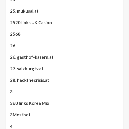
25. mukusal.at
2520 links UK Casino
2568
26
26. gasthof-kasern.at
27. salzburgtv.at
28. hackthecrisis.at
3
360 links Korea Mix
3Mostbet
4