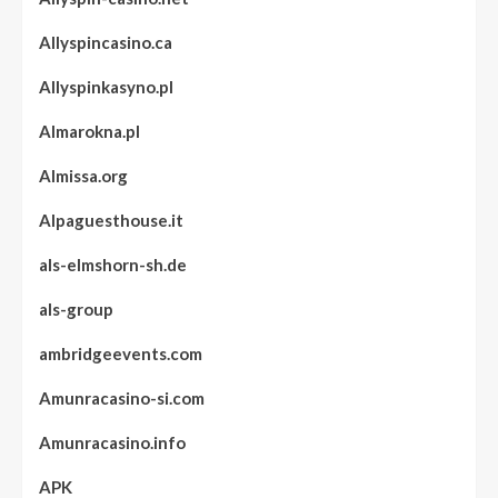
Allyspincasino.ca
Allyspinkasyno.pl
Almarokna.pl
Almissa.org
Alpaguesthouse.it
als-elmshorn-sh.de
als-group
ambridgeevents.com
Amunracasino-si.com
Amunracasino.info
APK