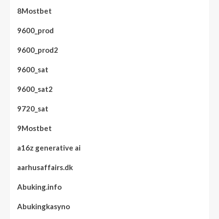
8Mostbet
9600_prod
9600_prod2
9600_sat
9600_sat2
9720_sat
9Mostbet
a16z generative ai
aarhusaffairs.dk
Abuking.info
Abukingkasyno