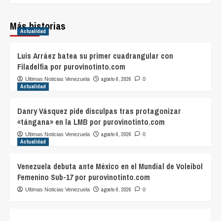
Más historias
Actualidad
Luis Arráez batea su primer cuadrangular con
Filadelfia por purovinotinto.com
agosto 6, 2026
Ultimas Noticias Venezuela
0
Actualidad
Danry Vásquez pide disculpas tras protagonizar
«tángana» en la LMB por purovinotinto.com
agosto 6, 2026
Ultimas Noticias Venezuela
0
Actualidad
Venezuela debuta ante México en el Mundial de Voleibol
Femenino Sub-17 por purovinotinto.com
agosto 6, 2026
Ultimas Noticias Venezuela
0