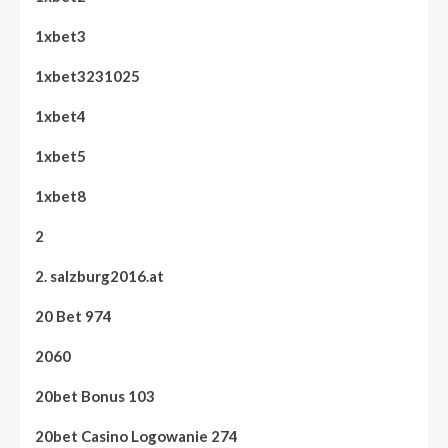
1xbet3
1xbet3231025
1xbet4
1xbet5
1xbet8
2
2. salzburg2016.at
20 Bet 974
2060
20bet Bonus 103
20bet Casino Logowanie 274