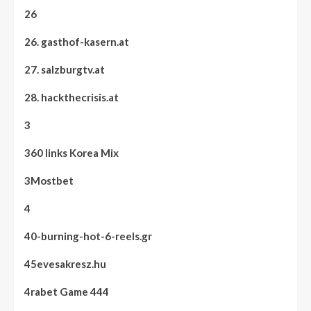
26
26. gasthof-kasern.at
27. salzburgtv.at
28. hackthecrisis.at
3
360 links Korea Mix
3Mostbet
4
40-burning-hot-6-reels.gr
45evesakresz.hu
4rabet Game 444