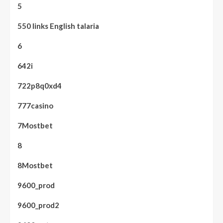
5
550 links English talaria
6
642i
722p8q0xd4
777casino
7Mostbet
8
8Mostbet
9600_prod
9600_prod2