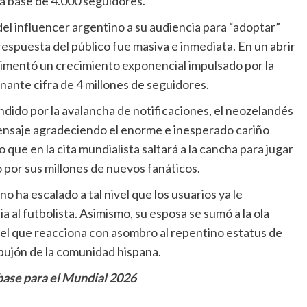
 base de 4.000 seguidores.
 del influencer argentino a su audiencia para “adoptar”
 respuesta del público fue masiva e inmediata. En un abrir
rimentó un crecimiento exponencial impulsado por la
nante cifra de 4 millones de seguidores.
ndido por la avalancha de notificaciones, el neozelandés
ensaje agradeciendo el enorme e inesperado cariño
ue en la cita mundialista saltará a la cancha para jugar
por sus millones de nuevos fanáticos.
no ha escalado a tal nivel que los usuarios ya le
a al futbolista. Asimismo, su esposa se sumó a la ola
el que reacciona con asombro al repentino estatus de
mpujón de la comunidad hispana.
base para el Mundial 2026