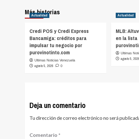
Más historias
Actualidad
Actualidad
Credi POS y Credi Express
MLB: Altu
Bancamiga: créditos para
en la lista
impulsar tu negocio por
purovinot
purovinotinto.com
Ultimas Not
agosto 5, 202
Ultimas Noticias Venezuela
agosto 5, 2026
0
Deja un comentario
Tu dirección de correo electrónico no será publicad
Comentario
*