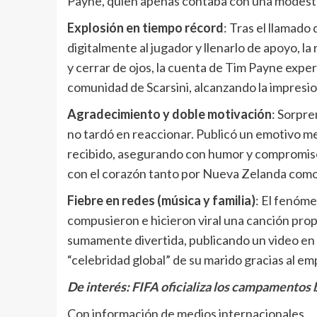
Payne, quien apenas contaba con una modesta
Explosión en tiempo récord
: Tras el llamado
digitalmente al jugador y llenarlo de apoyo, la
y cerrar de ojos, la cuenta de Tim Payne expe
comunidad de Scarsini, alcanzando la impresio
Agradecimiento y doble motivación
: Sorpre
no tardó en reaccionar. Publicó un emotivo m
recibido, asegurando con humor y compromiso q
con el corazón tanto por Nueva Zelanda como 
Fiebre en redes (música y familia)
: El fenóme
compusieron e hicieron viral una canción propi
sumamente divertida, publicando un video en 
“celebridad global” de su marido gracias al e
De interés:
FIFA oficializa los campamentos 
Con información de medios internacionales