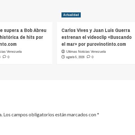
Actualidad
ve supera a Bob Abreu
Carlos Vives y Juan Luis Guerra
 histórica de hits por
estrenan el videoclip «Buscando
into.com
el mar» por purovinotinto.com
icias Venezuela
Ultimas Noticias Venezuela
6
agosto 5, 2026
0
0
a.
Los campos obligatorios están marcados con
*